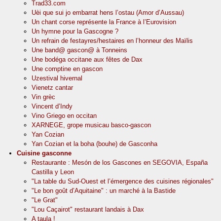
Trad33.com
Uèi que sui jo embarrat hens l’ostau (Amor d’Aussau)
Un chant corse représente la France à l’Eurovision
Un hymne pour la Gascogne ?
Un refrain de festayres/hestaires en l’honneur des Maïlis
Une band@ gascon@ à Tonneins
Une bodéga occitane aux fêtes de Dax
Une comptine en gascon
Uzestival hivernal
Vienetz cantar
Vin grèc
Vincent d’Indy
Vino Griego en occitan
XARNEGE, grope musicau basco-gascon
Yan Cozian
Yan Cozian et la boha (bouhe) de Gasconha
Cuisine gasconne
Restaurante : Mesón de los Gascones en SEGOVIA, España
Castilla y Leon
"La table du Sud-Ouest et l’émergence des cuisines régionales"
"Le bon goût d’Aquitaine" : un marché à la Bastide
"Le Grat"
"Lou Caçairot" restaurant landais à Dax
A taula !