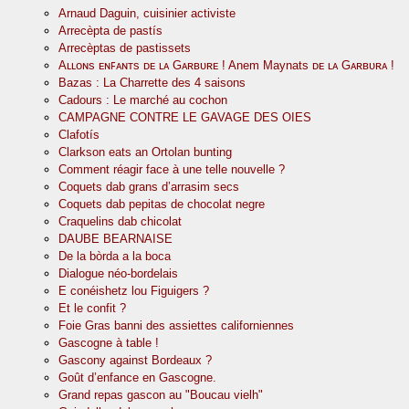
Arnaud Daguin, cuisinier activiste
Arrecèpta de pastís
Arrecèptas de pastissets
Aʟʟᴏɴs ᴇɴꜰᴀɴᴛs ᴅᴇ ʟᴀ Gᴀʀʙᴜʀᴇ ! Anem Maynats ᴅᴇ ʟᴀ Gᴀʀʙᴜʀᴀ !
Bazas : La Charrette des 4 saisons
Cadours : Le marché au cochon
CAMPAGNE CONTRE LE GAVAGE DES OIES
Clafotís
Clarkson eats an Ortolan bunting
Comment réagir face à une telle nouvelle ?
Coquets dab grans d’arrasim secs
Coquets dab pepitas de chocolat negre
Craquelins dab chicolat
DAUBE BEARNAISE
De la bòrda a la boca
Dialogue néo-bordelais
E conéishetz lou Figuigers ?
Et le confit ?
Foie Gras banni des assiettes californiennes
Gascogne à table !
Gascony against Bordeaux ?
Goût d’enfance en Gascogne.
Grand repas gascon au "Boucau vielh"