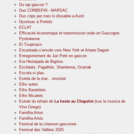
Du rap gascon ?
Duo CORBEFIN - MARSAC
Dus còps per mes lo dissabte a Aush
Dyonisac à Portets
ECLAT
Efficacité économique et transmission orale en Gascogne
Pyrénéenne
El Txupinazo
Encantada s’envole vers New York et Ariane Daguin
Enregistrement de Jan Petit en gascon
Era Hestejada de Bigòrra.
Esclatats, Pagalhós, Shanteona, Ozarrak
Escota si plau
Estela de la mar... revisitat
Eths autes
Eths Bandolets
Eths Micalets
Extrait du refrain de
La heste au Chapelot
(sus la musica de
Vino Griego)
Familha Artus
Familha Artús
Festival de la chanson gasconne
Festival des Vallées 2025