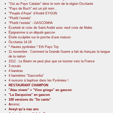
"Oui au Pays Catalan" dans le nom de la région Occitanie
"Pays de Buch" est un joli nom...
"Peuple d’Aspe" d’André EYGUN
"Plutôt l’estela"
"Plutôt l’estela" - GASCONHA
Écartelé et croix de Saint André avec neuf croix de Malte.
Épigramme à un député gascon
Étoile sculptée sur le porche d’une maison
Òccitania 14-18
* Hautes pyrénées * Eth Pays Toy
11 novembre : Comment la Grande Guerre a fait du français la langue
de la nation
1512 : Le Béarn ne peut plus que se tourner vers la France
3 essais
4 banèras
4 bannières "Gasconha"
4 oursons à baptiser dans les Pyrénées !
RESTAURANT CHAMPON
"Atau vivem" = "Vino griego" en gascon
"La Dacquoise" en gascon
100 versions du "Se canto"
A
rromic
Aneyt qu’a nau ans