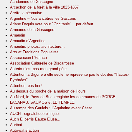
Académies de Gascogne
Arcachon de la forêt à la ville 1823-1857
Arette la béarnaise
Argentine – Nos ancêtres les Gascons
Ariane Daguin vote pour "Occitanie"... par défaut
Armoiries de la Gascogne
Arnaudin
Arnaudin d’Argentine
Arnaudin, photos, architecture...
Arts et Traditions Populaires
Associacion L’Estaca
Association Culturelle de Biscarrosse
Asterix n’est pas mon grand-père.
Attention la Bigorre à elle seule ne représente pas le dpt des "Hautes-
Pyrénées"
Attention, pas fini !
Au dessus du porche de la maison de Hours
Au Nord, le Pays de Buch englobe les communes du PORGE,
LACANAU, SAUMOS et LE TEMPLE.
Au temps des Gaulois : L’Aquitaine avant César
AUCH : signalétique bilingue.
Auch Eliberris Eauze Elusa...
Auribat
Auto-satisfaction