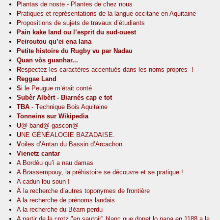
P
lantas de noste - Plantes de chez nous
P
ratiques et représentations de la langue occitane en Aquitaine
P
ropositions de sujets de travaux d’étudiants
Pain kake land ou l’esprit du sud-ouest
Peiroutou qu’ei ena lana
Petite histoire du Rugby vu par Nadau
Quan vòs guanhar...
R
espectez les caractères accentués dans les noms propres !
Reggae Land
S
i le Peugue m’était conté
Subèr Albèrt - Biarnés cap e tot
TBA
-
T
echnique Bois Aquitaine
Tonneins sur Wikipedia
U
@ band@ gascon@
U
NE GÉNÉALOGIE BAZADAISE.
V
oiles d’Antan du Bassin d’Arcachon
Vienetz cantar
A Bordèu qu’i a nau damas
A Brassempouy, la préhistoire se découvre et se pratique !
A cadun lou soun !
À la recherche d’autres toponymes de frontière
A la recherche de prénoms landais
A la recherche du Béarn perdu
A partir de la crotz "en sautoir" blanc que donet lo papa en 1188 a la