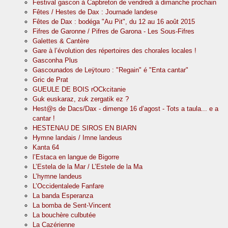
Festival gascon à Capbreton de vendredi à dimanche prochain
Fêtes / Hestes de Dax : Journade landese
Fêtes de Dax : bodéga "Au Pit", du 12 au 16 août 2015
Fifres de Garonne / Pifres de Garona - Les Sous-Fifres
Galettes & Cantère
Gare à l’évolution des répertoires des chorales locales !
Gasconha Plus
Gascounados de Leÿtouro : "Regain" é "Enta cantar"
Gric de Prat
GUEULE DE BOIS rOCkcitanie
Guk euskaraz, zuk zergatik ez ?
Hest@s de Dacs/Dax - dimenge 16 d’agost - Tots a taula... e a
cantar !
HESTENAU DE SIROS EN BIARN
Hymne landais / Imne landeus
Kanta 64
l’Estaca en langue de Bigorre
L’Estela de la Mar / L’Estele de la Ma
L’hymne landeus
L’Occidentalede Fanfare
La banda Esperanza
La bomba de Sent-Vincent
La bouchère culbutée
La Cazérienne