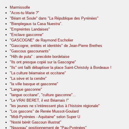
Marmissolle
"Acos-tu Marie ?"
"Béarn et Soule" dans "La République des Pyrénées"
"Bienplegaus ta Casa Nuestra".
"Empreintes Landaises"
"Enclave gasconne"
"GASCOGNE" de Raymond Escholier
"Gascogne, entités et identités" de Jean-Pierre Brethes
"Gascous gascounants"
"Hilh de puta" : anecdote bordelaise
"Ils ont presque copié sur la Gascogne"
"Ils" ont failli débaptiser la place Saint-Christoly à Bordeaux !
"La culture béarnaise et occitane"
"La sève et la cendre"
"la ville basque et gasconne"
"Langue gasconne"
"langue occitane", "culture gasconne"...
"Le VRAI BERET, il est Béarnais !"
"les jeunes ne s’intéressent plus à l’histoire régionale"
"Los gascons" de Renée Mussot-Goulard
"Midi-Pyrénées - Aquitaine" selon Super U
"Nosté bèrét Gascoun illustrat"
"Nouveau" positionnement de "Pau-Pyrénées"