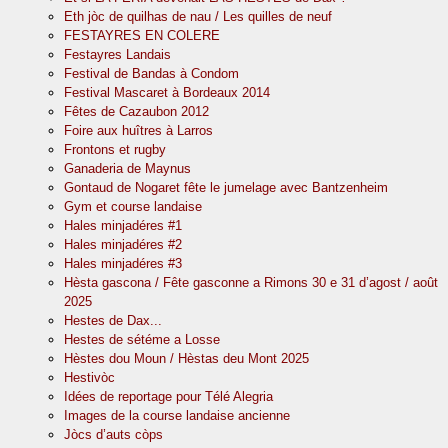
Eth jòc de quilhas de nau / Les quilles de neuf
FESTAYRES EN COLERE
Festayres Landais
Festival de Bandas à Condom
Festival Mascaret à Bordeaux 2014
Fêtes de Cazaubon 2012
Foire aux huîtres à Larros
Frontons et rugby
Ganaderia de Maynus
Gontaud de Nogaret fête le jumelage avec Bantzenheim
Gym et course landaise
Hales minjadéres #1
Hales minjadéres #2
Hales minjadéres #3
Hèsta gascona / Fête gasconne a Rimons 30 e 31 d’agost / août
2025
Hestes de Dax...
Hestes de sétéme a Losse
Hèstes dou Moun / Hèstas deu Mont 2025
Hestivòc
Idées de reportage pour Télé Alegria
Images de la course landaise ancienne
Jòcs d’auts còps