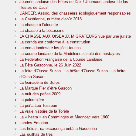
Journée landaise des Fêtes de Dax / Journade landese de las
Hèstes de Dacs
L’ANCER, Assoc. des chasseurs écologiquement responsables
La Cazérienne, numéro d’août 2018
La chasse à l’alouette.
La chasse à la bécassine
LA CHASSE AUX OISEAUX MIGRATEURS vue par une juriste
La corrida est conforme à la constitution
La corsa landesa e los jòcs taurins
La course landaise de la Madeleine s’isole des hestayres
La Fédération Française de la Course Landaise.
La Fête Gasconne, le 26 Juin 2022
La foire d’Ousse-Suzan - La hèÿre d’Ousse-Suzan - La hèira
d’Ossa-Susan
La Ganadéria de Buros
La Marque Fier d’être Gascon
La nuit des peñas 2009
La palombière
La peña Lou Tessoun
La vraie histoire de la Torèle
La « hesta » en Comminges et Magnoac vers 1960
Landes Emotion
Las hèiras, ua escasença entà la Gasconha
Las quilhas de tres