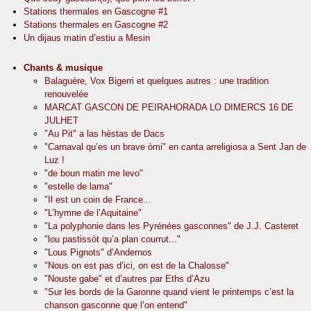
Stations thermales en Gascogne #1
Stations thermales en Gascogne #2
Un dijaus matin d’estiu a Mesin
Chants & musique
Balaguère, Vox Bigerri et quelques autres : une tradition
renouvelée
MARCAT GASCON DE PEIRAHORADA LO DIMERCS 16 DE
JULHET
"Au Pit" a las hèstas de Dacs
"Carnaval qu’es un brave òmi" en canta arreligiosa a Sent Jan de
Luz !
"de boun matin me levo"
"estelle de lama"
"Il est un coin de France...
"L’hymne de l’Aquitaine"
"La polyphonie dans les Pyrénées gasconnes" de J.J. Casteret
"lou pastissòt qu’a plan courrut..."
"Lous Pignots" d’Andernos
"Nous on est pas d’ici, on est de la Chalosse"
"Nouste gabe" et d’autres par Eths d’Azu
"Sur les bords de la Garonne quand vient le printemps c’est la
chanson gasconne que l’on entend"