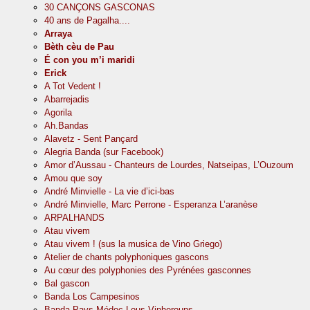
30 CANÇONS GASCONAS
40 ans de Pagalha....
Arraya
Bèth cèu de Pau
É con you m’i maridi
Erick
A Tot Vedent !
Abarrejadis
Agorila
Ah.Bandas
Alavetz - Sent Pançard
Alegria Banda (sur Facebook)
Amor d’Aussau - Chanteurs de Lourdes, Natseipas, L’Ouzoum
Amou que soy
André Minvielle - La vie d’ici-bas
André Minvielle, Marc Perrone - Esperanza L’aranèse
ARPALHANDS
Atau vivem
Atau vivem ! (sus la musica de Vino Griego)
Atelier de chants polyphoniques gascons
Au cœur des polyphonies des Pyrénées gasconnes
Bal gascon
Banda Los Campesinos
Banda Pays Médoc Lous Vinherouns