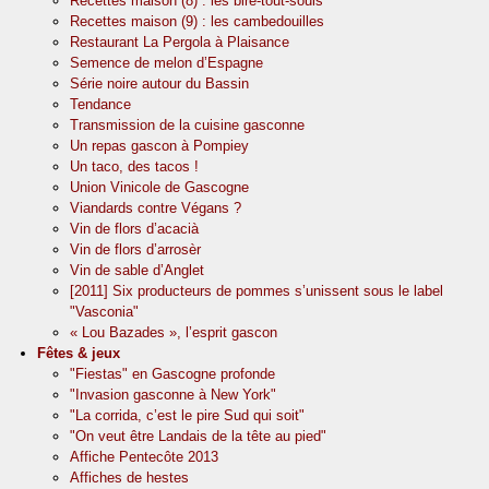
Recettes maison (8) : les bire-tout-souls
Recettes maison (9) : les cambedouilles
Restaurant La Pergola à Plaisance
Semence de melon d’Espagne
Série noire autour du Bassin
Tendance
Transmission de la cuisine gasconne
Un repas gascon à Pompiey
Un taco, des tacos !
Union Vinicole de Gascogne
Viandards contre Végans ?
Vin de flors d’acacià
Vin de flors d’arrosèr
Vin de sable d’Anglet
[2011] Six producteurs de pommes s’unissent sous le label
"Vasconia"
« Lou Bazades », l’esprit gascon
Fêtes & jeux
"Fiestas" en Gascogne profonde
"Invasion gasconne à New York"
"La corrida, c’est le pire Sud qui soit"
"On veut être Landais de la tête au pied"
Affiche Pentecôte 2013
Affiches de hestes