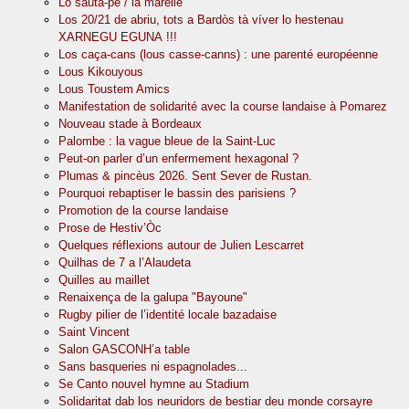
Lo sauta-pè / la marelle
Los 20/21 de abriu, tots a Bardòs tà víver lo hestenau
XARNEGU EGUNA !!!
Los caça-cans (lous casse-canns) : une parenté européenne
Lous Kikouyous
Lous Toustem Amics
Manifestation de solidarité avec la course landaise à Pomarez
Nouveau stade à Bordeaux
Palombe : la vague bleue de la Saint-Luc
Peut-on parler d’un enfermement hexagonal ?
Plumas & pincèus 2026. Sent Sever de Rustan.
Pourquoi rebaptiser le bassin des parisiens ?
Promotion de la course landaise
Prose de Hestiv’Òc
Quelques réflexions autour de Julien Lescarret
Quilhas de 7 a l’Alaudeta
Quilles au maillet
Renaixença de la galupa "Bayoune"
Rugby pilier de l’identité locale bazadaise
Saint Vincent
Salon GASCONH’a table
Sans basqueries ni espagnolades...
Se Canto nouvel hymne au Stadium
Solidaritat dab los neuridors de bestiar deu monde corsayre