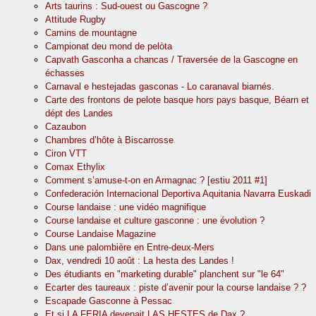
Arts taurins : Sud-ouest ou Gascogne ?
Attitude Rugby
Camins de mountagne
Campionat deu mond de pelòta
Capvath Gasconha a chancas / Traversée de la Gascogne en
échasses
Carnaval e hestejadas gasconas - Lo caranaval biarnés.
Carte des frontons de pelote basque hors pays basque, Béarn et
dépt des Landes
Cazaubon
Chambres d’hôte à Biscarrosse
Ciron VTT
Comax Ethylix
Comment s’amuse-t-on en Armagnac ? [estiu 2011 #1]
Confederación Internacional Deportiva Aquitania Navarra Euskadi
Course landaise : une vidéo magnifique
Course landaise et culture gasconne : une évolution ?
Course Landaise Magazine
Dans une palombière en Entre-deux-Mers
Dax, vendredi 10 août : La hesta des Landes !
Des étudiants en "marketing durable" planchent sur "le 64"
Ecarter des taureaux : piste d’avenir pour la course landaise ? ?
Escapade Gasconne à Pessac
Et si LA FERIA devenait LAS HESTES de Dax ?