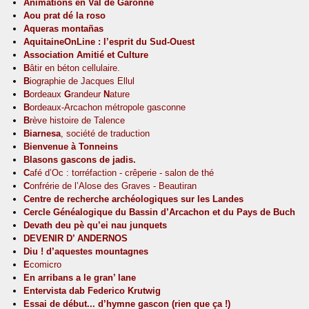
Animations en Val de Garonne
Aou prat dé la roso
Aqueras montañas
AquitaineOnLine : l’esprit du Sud-Ouest
Association Amitié et Culture
B
âtir en béton cellulaire.
B
iographie de Jacques Ellul
B
ordeaux
G
randeur
N
ature
B
ordeaux-Arcachon métropole gasconne
B
rève histoire de Talence
Biarnesa
, société de traduction
Bienvenue à Tonneins
Blasons gascons de jadis.
C
afé d’Oc : torréfaction - crêperie - salon de thé
C
onfrérie de l’Alose des Graves - Beautiran
Centre de recherche archéologiques sur les Landes
Cercle Généalogique du Bassin d’Arcachon et du Pays de Buch
Devath deu pè qu’ei nau junquets
DEVENIR D’ ANDERNOS
Diu ! d’aquestes mountagnes
E
comicro
En arribans a le gran’ lane
Entervista dab Federico Krutwig
Essai de début... d’hymne gascon (rien que ça !)