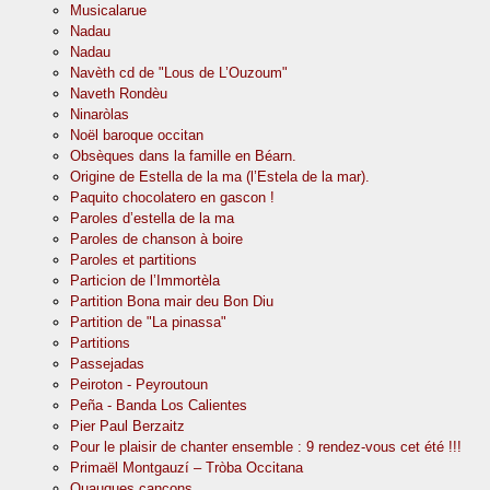
Musicalarue
Nadau
Nadau
Navèth cd de "Lous de L’Ouzoum"
Naveth Rondèu
Ninaròlas
Noël baroque occitan
Obsèques dans la famille en Béarn.
Origine de Estella de la ma (l’Estela de la mar).
Paquito chocolatero en gascon !
Paroles d’estella de la ma
Paroles de chanson à boire
Paroles et partitions
Particion de l’Immortèla
Partition Bona mair deu Bon Diu
Partition de "La pinassa"
Partitions
Passejadas
Peiroton - Peyroutoun
Peña - Banda Los Calientes
Pier Paul Berzaitz
Pour le plaisir de chanter ensemble : 9 rendez-vous cet été !!!
Primaël Montgauzí – Tròba Occitana
Quauques cançons