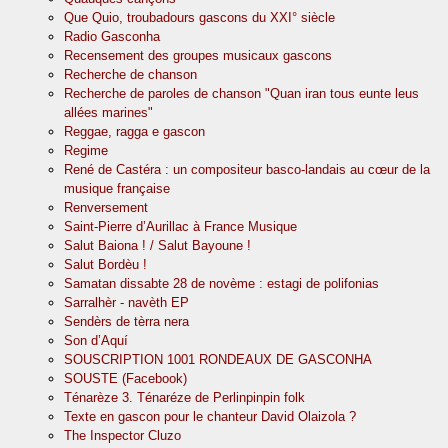
Que Quio, troubadours gascons du XXI° siècle
Radio Gasconha
Recensement des groupes musicaux gascons
Recherche de chanson
Recherche de paroles de chanson "Quan iran tous eunte leus
allées marines"
Reggae, ragga e gascon
Regime
René de Castéra : un compositeur basco-landais au cœur de la
musique française
Renversement
Saint-Pierre d’Aurillac à France Musique
Salut Baiona ! / Salut Bayoune !
Salut Bordèu !
Samatan dissabte 28 de novème : estagi de polifonias
Sarralhèr - navèth EP
Sendèrs de tèrra nera
Son d’Aquí
SOUSCRIPTION 1001 RONDEAUX DE GASCONHA
SOUSTE (Facebook)
Ténarèze 3. Ténaréze de Perlinpinpin folk
Texte en gascon pour le chanteur David Olaizola ?
The Inspector Cluzo