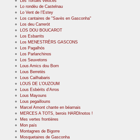
Les Tortues véloces
Lo rondèu de Castelnau
Lo Vent de l’Estey
Los cantaires de "Savès en Gasconha"
Los deu Carreròt
LOS DOU BOUCAROT
Los Esbarrits
Los MENESTRÈRS GASCONS
Los Pagalhós
Los Parlanchinos
Los Seuvetons
Lous Amics dou Born
Lous Berretès
Lous Cailhabaris
LOUS DE L’OUZOUM
Lous Esbérits d’Arros
Lous Mayouns
Lous pegaillouns
Marcel Amont chante en béarnais
MERCES A TOTS, berois HARDInotos !
Mes vertes frontières
Mon país
Montagnes de Bigorre
Mosquetaires de Gasconha