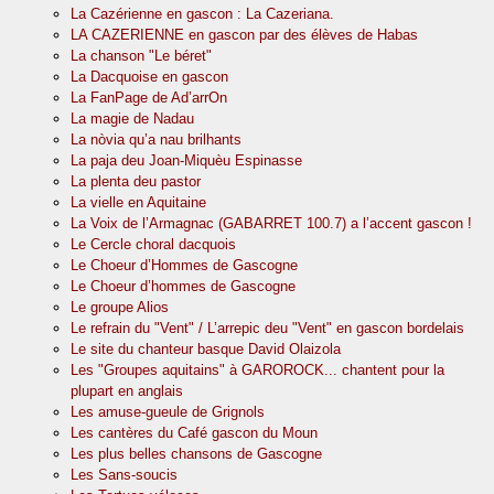
La Cazérienne en gascon : La Cazeriana.
LA CAZERIENNE en gascon par des élèves de Habas
La chanson "Le béret"
La Dacquoise en gascon
La FanPage de Ad’arrOn
La magie de Nadau
La nòvia qu’a nau brilhants
La paja deu Joan-Miquèu Espinasse
La plenta deu pastor
La vielle en Aquitaine
La Voix de l’Armagnac (GABARRET 100.7) a l’accent gascon !
Le Cercle choral dacquois
Le Choeur d’Hommes de Gascogne
Le Choeur d’hommes de Gascogne
Le groupe Alios
Le refrain du "Vent" / L’arrepic deu "Vent" en gascon bordelais
Le site du chanteur basque David Olaizola
Les "Groupes aquitains" à GAROROCK... chantent pour la
plupart en anglais
Les amuse-gueule de Grignols
Les cantères du Café gascon du Moun
Les plus belles chansons de Gascogne
Les Sans-soucis