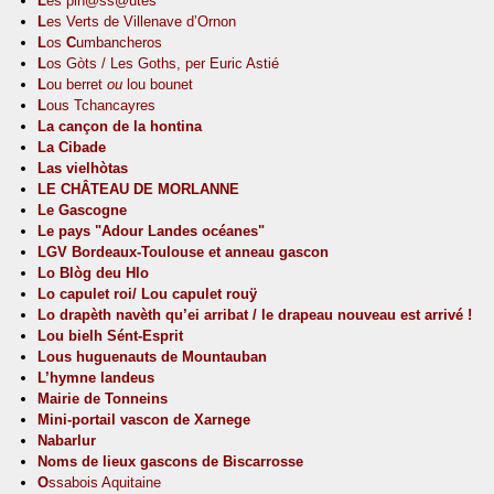
L
es pin@ss@utes
L
es Verts de Villenave d’Ornon
L
os
C
umbancheros
L
os Gòts / Les Goths, per Euric Astié
L
ou berret
ou
lou bounet
L
ous Tchancayres
La cançon de la hontina
La Cibade
Las vielhòtas
LE CHÂTEAU DE MORLANNE
Le Gascogne
Le pays "Adour Landes océanes"
LGV Bordeaux-Toulouse et anneau gascon
Lo Blòg deu Hlo
Lo capulet roi/ Lou capulet rouÿ
Lo drapèth navèth qu’ei arribat / le drapeau nouveau est arrivé !
Lou bielh Sént-Esprit
Lous huguenauts de Mountauban
L’hymne landeus
Mairie de Tonneins
Mini-portail vascon de Xarnege
Nabarlur
Noms de lieux gascons de Biscarrosse
O
ssabois Aquitaine