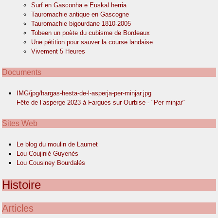
Surf en Gasconha e Euskal herria
Tauromachie antique en Gascogne
Tauromachie bigourdane 1810-2005
Tobeen un poète du cubisme de Bordeaux
Une pétition pour sauver la course landaise
Vivement 5 Heures
Documents
IMG/jpg/hargas-hesta-de-l-asperja-per-minjar.jpg
Fête de l’asperge 2023 à Fargues sur Ourbise - "Per minjar"
Sites Web
Le blog du moulin de Laumet
Lou Coujinié Guyenés
Lou Cousiney Bourdalés
Histoire
Articles