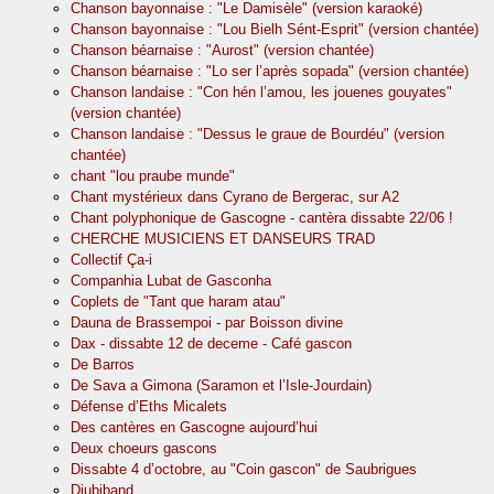
Chanson bayonnaise : "Le Damisèle" (version karaoké)
Chanson bayonnaise : "Lou Bielh Sént-Esprit" (version chantée)
Chanson béarnaise : "Aurost" (version chantée)
Chanson béarnaise : "Lo ser l’après sopada" (version chantée)
Chanson landaise : "Con hén l’amou, les jouenes gouyates"
(version chantée)
Chanson landaise : "Dessus le graue de Bourdéu" (version
chantée)
chant "lou praube munde"
Chant mystérieux dans Cyrano de Bergerac, sur A2
Chant polyphonique de Gascogne - cantèra dissabte 22/06 !
CHERCHE MUSICIENS ET DANSEURS TRAD
Collectif Ça-i
Companhia Lubat de Gasconha
Coplets de "Tant que haram atau"
Dauna de Brassempoi - par Boisson divine
Dax - dissabte 12 de deceme - Café gascon
De Barros
De Sava a Gimona (Saramon et l’Isle-Jourdain)
Défense d’Eths Micalets
Des cantères en Gascogne aujourd’hui
Deux choeurs gascons
Dissabte 4 d’octobre, au "Coin gascon" de Saubrigues
Diubiband