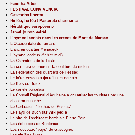
Familha Artus
FESTIVAL CONVIVENCIA
Gasconha libertat
Hè lèu, hè lèu ! Pastoreta charmanta
Héraldique européenne
Jamei jo non veirèi
L’hymne landais dans les arènes de Mont de Marsan
L’Occidentale de fanfare
L
’ancien quartier Mériadeck
L
’hymne landeus (fichier midi)
L
a Calandreta de la Teste
L
a confitura de meron - la confiture de melon
L
a Fédération des quartiers de Pessac
L
e béret vascon aujourd’hui et demain
L
e Bois du Burck
L
e canelé bordelais.
L
e Conseil Régional d’Aquitaine a cru attirer les touristes par une
chanson nunuche.
L
e Corbusier : "l’échec de Pessac".
L
e Pays de Buch sur
Wikipedia
L
e site de l’architecte bordelais Pierre Pere
L
es échoppes de Bordeaux
L
es nouveaux "pays" de Gascogne.