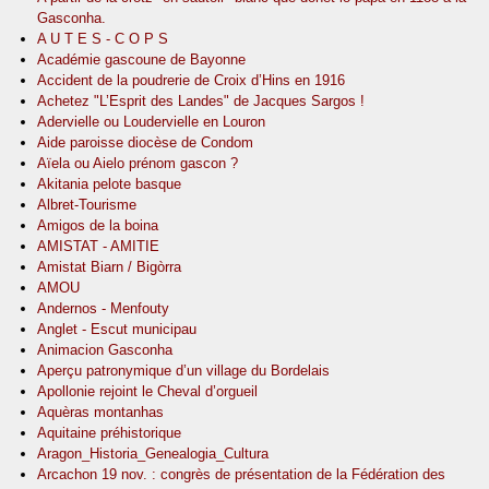
Gasconha.
A U T E S - C O P S
Académie gascoune de Bayonne
Accident de la poudrerie de Croix d’Hins en 1916
Achetez "L’Esprit des Landes" de Jacques Sargos !
Adervielle ou Loudervielle en Louron
Aide paroisse diocèse de Condom
Aïela ou Aielo prénom gascon ?
Akitania pelote basque
Albret-Tourisme
Amigos de la boina
AMISTAT - AMITIE
Amistat Biarn / Bigòrra
AMOU
Andernos - Menfouty
Anglet - Escut municipau
Animacion Gasconha
Aperçu patronymique d’un village du Bordelais
Apollonie rejoint le Cheval d’orgueil
Aquèras montanhas
Aquitaine préhistorique
Aragon_Historia_Genealogia_Cultura
Arcachon 19 nov. : congrès de présentation de la Fédération des