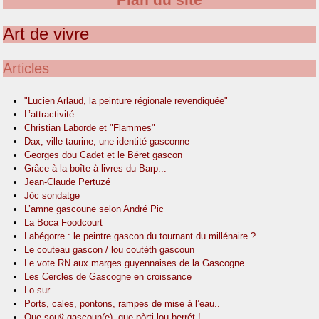
Plan du site
Art de vivre
Articles
"Lucien Arlaud, la peinture régionale revendiquée"
L’attractivité
Christian Laborde et "Flammes"
Dax, ville taurine, une identité gasconne
Georges dou Cadet et le Béret gascon
Grâce à la boîte à livres du Barp...
Jean-Claude Pertuzé
Jòc sondatge
L’amne gascoune selon André Pic
La Boca Foodcourt
Labégorre : le peintre gascon du tournant du millénaire ?
Le couteau gascon / lou coutèth gascoun
Le vote RN aux marges guyennaises de la Gascogne
Les Cercles de Gascogne en croissance
Lo sur...
Ports, cales, pontons, rampes de mise à l’eau..
Que souÿ gascoun(e), que pòrti lou berrét !