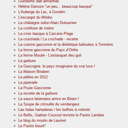
Guindolhs dab armanhac
Hélène Darroze "un peu... beaucoup basque"
L’Auberge du Lac, à Gondrin
L’escargot du Médoc
La châtaigne selon Alain Dutournier
La confiture de melon
La croix basque à Carcans-Plage
La cruishada / La cruchade - recette
La cuisine gasconne et la diététique bafouées à Tonneins
La ferme gasconne du Pays d’Orthe
La ferme Moulié - L’estanquet deu guit
La garbure
La Gascogne, le pays imaginaire du vrai luxe !
La Maison Biraben
La pélère en 2012
La piperade
La Poule Gasconne
La recette de la garbure
La sauce béarnaise arrive en Béarn !
La Soupe de citrouille du vendangeur
Las halas hartaderas / les buffets à volonté
Le Bellis, Gaëtan Cossoul revisite le Pastis Landais
Le blog du moulin de Laumet
Le Pastis bourit*