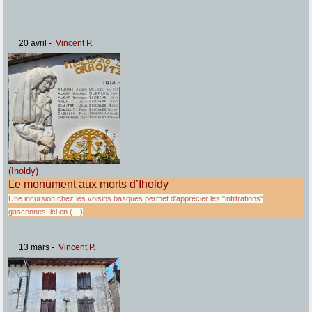
20 avril
-
Vincent P.
(Iholdy)
Le monument aux morts d’Iholdy
Une incursion chez les voisins basques permet d'apprécier les "infiltrations"
gasconnes, ici en (…)
13 mars
-
Vincent P.