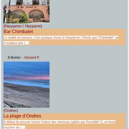
(Hasparren / Hazparne)
Bar Chimbalet
La vitalité du basque, c'est quelque chose à Hasparren ! Reste que "Chimbalet" ne
s'explique pas (…)
8 février
-
Vincent P.
(Ondres)
La plage d’Ondres
À défaut de pouvoir humer l'odeur des mimosas (gâtée par l'humidité ?), un beau
coucher de (…)