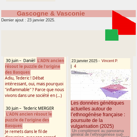
Gascogne & Vasconie
Dernier ajout : 23 janvier 2025.
30 juin
–
Danièl
L'ADN ancien
23 janvier 2025
-
Vincent P.
résout le puzzle de l'origine
|
4
des Basques
Adiu, Tederic ! Débat
intéressant, oui, mais pourquoi
"inflammable" ? Parce que nous
vivons dans une société en (…)
Les données génétiques
30 juin
–
Tederic MERGER
actuelles autour de
L'ADN ancien résout le
l’ethnogénèse française :
puzzle de l'origine des
poursuite de la
Basques
vulgarisation (2025)
Un complément au panorama
Je remets dans le fil de
général de l’ethnogénèse sud-