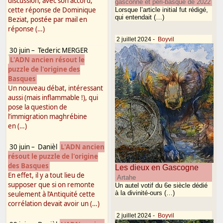
discussion, avec son accord,
gasconne et péri-basque de 2022
cette réponse de Dominique
Lorsque l’article initial fut rédigé,
qui entendait (…)
Beziat, postée par mail en
réponse (…)
2 juillet 2024
-
Boyvil
30 juin
–
Tederic MERGER
L'ADN ancien résout le
puzzle de l'origine des
Basques
Un nouveau débat, intéressant
aussi (mais inflammable !), qui
pose la question de
l’immigration maghrébine
en (…)
30 juin
–
Danièl
L'ADN ancien
résout le puzzle de l'origine
des Basques
Les dieux en Gascogne
En effet, il y a tout lieu de
Artahe
supposer que si on remonte
Un autel votif du 6e siècle dédié
à la divinité-ours (…)
seulement à l’Antiquité cette
corrélation devait avoir un (…)
2 juillet 2024
-
Boyvil