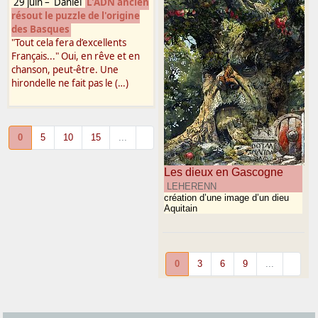
29 juin
–
Danièl
L'ADN ancien
résout le puzzle de l'origine
des Basques
"Tout cela fera d’excellents
Français..." Oui, en rêve et en
chanson, peut-être. Une
hirondelle ne fait pas le (…)
0
5
10
15
...
Les dieux en Gascogne
LEHERENN
création d’une image d’un dieu
Aquitain
0
3
6
9
...