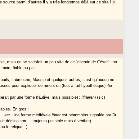
source parmi d’autres il y a très longtemps déjà sur ce site !
>
le, mais on se satisfait un peu vite de ce “chemin de César” : on
n main, fiable ou pas…
euils, Labrouche, Massip et quelques autres, c’est qu’aucun ne
oposées pour expliquer comment un (tout à fait hypothétique)
iter
serait par une forme (fautive, mais possible) :
itinerem
(sic)
fiables. En gros :
st…
iter
. Une forme médiévale
itiner
est néanmoins signalée par Du
 déclinaison — toujours possible mais à vérifier)
où le reliquat :)