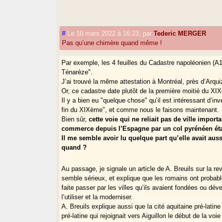
#
Le 10 mars 2022 à 16:23
,
par
Tederic MERGER
Pas qu’une chimère quand même !
Par exemple, les 4 feuilles du Cadastre napoléonien (A
Ténarèze".
J’ai trouvé la même attestation à Montréal, près d’Arqu
Or, ce cadastre date plutôt de la première moitié du XIXe
Il y a bien eu "quelque chose" qu’il est intéressant d’in
fin du XIXème", et comme nous le faisons maintenant.
Bien sûr,
cette voie qui ne reliait pas de ville impor
commerce depuis l’Espagne par un col pyrénéen éta
Il me semble avoir lu quelque part qu’elle avait au
quand ?
Au passage, je signale un article de A. Breuils sur la 
semble sérieux, et explique que les romains ont probable
faite passer par les villes qu’ils avaient fondées ou dév
l’utiliser et la moderniser.
A. Breuils explique aussi que la cité aquitaine pré-latin
pré-latine qui rejoignait vers Aiguillon le début de la vo