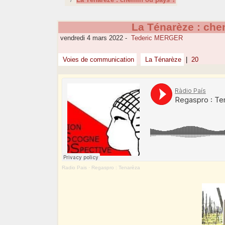
La Ténarèze : che
vendredi 4 mars 2022
-
Tederic MERGER
Voies de communication
La Ténarèze
|
20
Radio Pais
·
Regaspro : Tenarèza