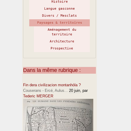
Histoire
Langue gasconne
Divers / Mesclats
Paysages & territoires
Aménagement du
territoire
Architecture
Prospective
Dans la même rubrique :
Fin dera civilizacion montanhòla ?
Couserans - Ercé, Aulus...
20 juin
, par
Tederic MERGER