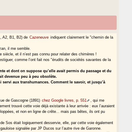
1, A2, B1, B2) de
Cazeneuve
indiquent clairement le "chemin de la
izan, il me semble.
 siècle, et il n’est pas connu pour relater des chimères !
vestiguer, comme l’ont fait nos "érudits de sociétés savantes de la
tante et dont on suppose qu’elle avait permis du passage et du
it devenue peu à peu obsolète.
ssi servi aux transhumances. Comment le savoir, et jusqu’à
revue de Gascogne (1891)
chez Google livres, p. 551
, qui me
ment trouvé cette voie déjà existante à leur arrivée : eux l’auraient
eloppées, et non en ligne de crête... mais pas bêtes, ils ont pu
e de Sos était logiquement desservie, elle, par cette voie également
ie gauloise signalée par JP Ducos sur l’autre rive de Garonne.