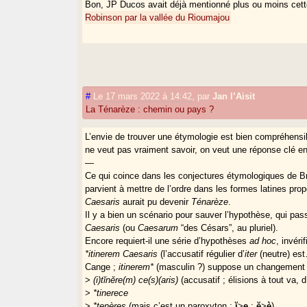
Bon, JP Ducos avait déjà mentionné plus ou moins cette 
Robinson par la vallée du Rioumajou
#
Le 17 mars 2022 à 14:42
,
par
Jan l’Aisit
La Ténarèze : chemin ou pays ?
L’envie de trouver une étymologie est bien compréhensib
ne veut pas vraiment savoir, on veut une réponse clé e
—
Ce qui coince dans les conjectures étymologiques de Br
parvient à mettre de l’ordre dans les formes latines pr
Caesaris
aurait pu devenir
Ténarèze
.
Il y a bien un scénario pour sauver l’hypothèse, qui pas
Caesaris
(ou
Caesarum
“des Césars”, au pluriel).
Encore requiert-il une série d’hypothèses
ad hoc
, invéri
*itinerem Caesaris
(l’accusatif régulier d’
iter
(neutre) e
Cange ;
itinerem*
(masculin ?) suppose un changement de
>
(i)tĭnĕre(m) ce(s)(aris)
(accusatif ; élisions à tout va, d’
>
*tinerece
>
*tenères
(mais c’est un paroxyton ;
ĭ
>
e
;
ĕ
>
è
)