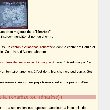
Les sites majeurs de la Ténarèze"
ze intercommunalité, et non du chemin.
aussi un
canton d’Armagnac-Ténarèze
dont le centre est Eauze et
in, Castelnau d’Auzan-Labarrère.
contrôlées de l’eau-de-vie d’Armagnac
, avec "Bas-Armagnac" et
n territoire largement à l’est de la branche nord-sud Lupiac-Sos.
ais nomme surtout un pays transversal à une portion d’un
e la Ténarèze (ou Ténarèse) !
es, et à son ancienneté supposée (antérieure à la colonisation