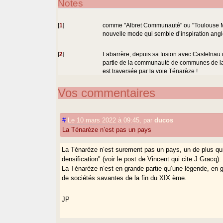
Notes
[
1
]
comme "Albret Communauté" ou "Toulouse Mé
nouvelle mode qui semble d’inspiration ang
[
2
]
Labarrère, depuis sa fusion avec Castelnau d
partie de la communauté de communes de la 
est traversée par la voie Ténarèze !
Vos commentaires
#
Le 10 mars 2022 à 09:45
,
par
ducos
La Ténarèze n’est pas un pays
La Ténarèze n’est surement pas un pays, un de plus qui
densification" (voir le post de Vincent qui cite J Gracq
La Ténarèze n’est en grande partie qu’une légende, en g
de sociétés savantes de la fin du XIX ème.
JP