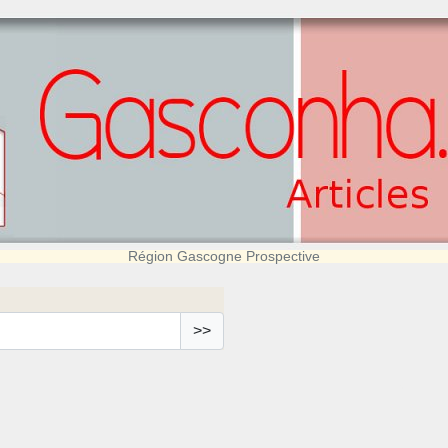
Région Gascogne Prospective
>>