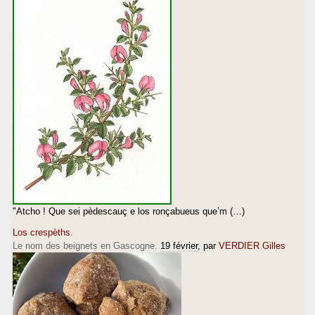
"Atcho ! Que sei pèdescauç e los ronçabueus que’m (…)
Los crespèths.
Le nom des beignets en Gascogne.
19 février
, par
VERDIER Gilles