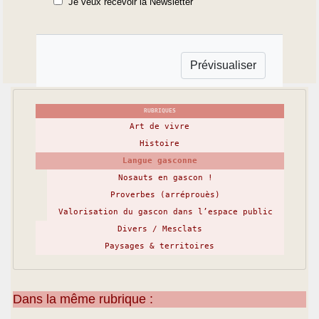
Je veux recevoir la Newsletter
RUBRIQUES
Art de vivre
Histoire
Langue gasconne
Nosauts en gascon !
Proverbes (arréprouès)
Valorisation du gascon dans l’espace public
Divers / Mesclats
Paysages & territoires
Dans la même rubrique :