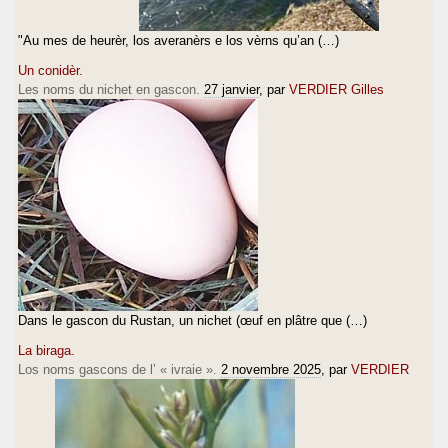
"Au mes de heurèr, los averanèrs e los vèrns qu’an (…)
Un conidèr.
Les noms du nichet en gascon.
27 janvier
, par
VERDIER Gilles
Dans le gascon du Rustan, un nichet (œuf en plâtre que (…)
La biraga.
Los noms gascons de l’ « ivraie ».
2 novembre 2025
, par
VERDIER