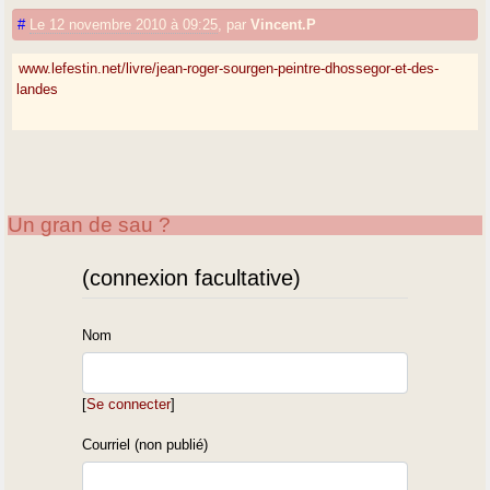
#
Le 12 novembre 2010 à 09:25
,
par
Vincent.P
www.lefestin.net/livre/jean-roger-sourgen-peintre-dhossegor-et-des-
landes
Un gran de sau ?
(connexion facultative)
Nom
[
Se connecter
]
Courriel (non publié)