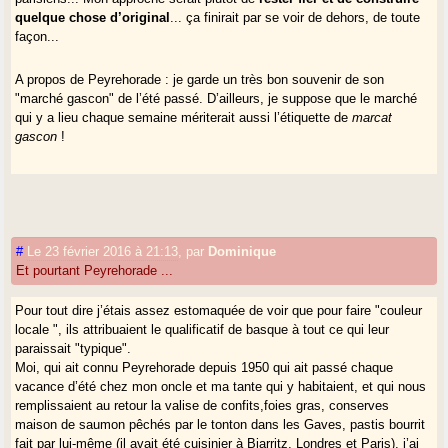
quelque chose d’original
... ça finirait par se voir de dehors, de toute
façon...
A propos de Peyrehorade : je garde un très bon souvenir de son
"marché gascon" de l’été passé. D’ailleurs, je suppose que le marché
qui y a lieu chaque semaine mériterait aussi l’étiquette de
marcat
gascon
!
#
Le 23 février 2016 à 21:13
,
par
Dominique
Et pourtant Peyrehorade ...
Pour tout dire j’étais assez estomaquée de voir que pour faire "couleur
locale ", ils attribuaient le qualificatif de basque à tout ce qui leur
paraissait "typique".
Moi, qui ait connu Peyrehorade depuis 1950 qui ait passé chaque
vacance d’été chez mon oncle et ma tante qui y habitaient, et qui nous
remplissaient au retour la valise de confits,foies gras, conserves
maison de saumon pêchés par le tonton dans les Gaves, pastis bourrit
fait par lui-même (il avait été cuisinier à Biarritz, Londres et Paris), j’ai