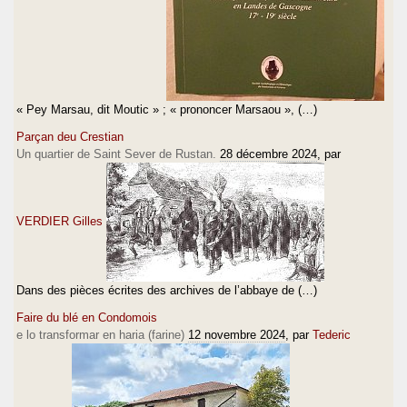
« Pey Marsau, dit Moutic » ; « prononcer Marsaou », (…)
Parçan deu Crestian
Un quartier de Saint Sever de Rustan.
28 décembre 2024
, par
VERDIER Gilles
Dans des pièces écrites des archives de l’abbaye de (…)
Faire du blé en Condomois
e lo transformar en haria (farine)
12 novembre 2024
, par
Tederic