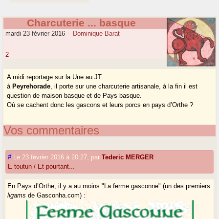
Charcuterie ... basque
mardi 23 février 2016
-
Dominique Barat
2
A midi reportage sur la Une au JT.
à
Peyrehorade
, il porte sur une charcuterie artisanale, à la fin il est
question de maison basque et de Pays basque.
Où se cachent donc les gascons et leurs porcs en pays d’Orthe ?
Vos commentaires
#
Le 23 février 2016 à 20:27
,
par
Tederic MERGER
E toutun / Et pourtant...
En Pays d’Orthe, il y a au moins "La ferme gasconne" (un des premiers
ligams
de Gasconha.com) :