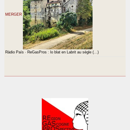
MERGER
Ràdio País · ReGasPros : lo blat en Labrit au sègle (…)