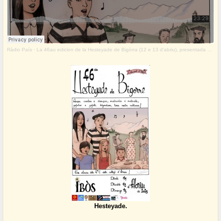
Ràdio País
·
La 46au edicion de la Hesteyade de Bigòrra (12 e 13 d'abriu), presentada per Mathilde e Peir Cames.
Hesteyade.