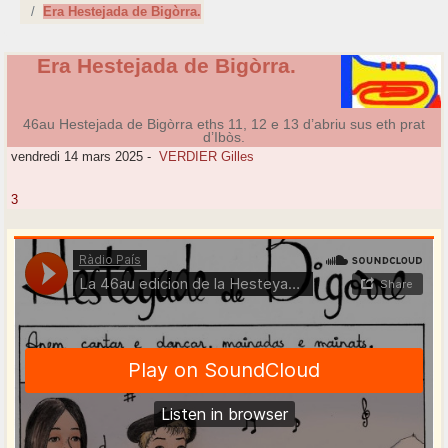
Era Hestejada de Bigòrra.
Era Hestejada de Bigòrra.
46au Hestejada de Bigòrra eths 11, 12 e 13 d’abriu sus eth prat
d’Ibòs.
vendredi 14 mars 2025
-
VERDIER Gilles
3