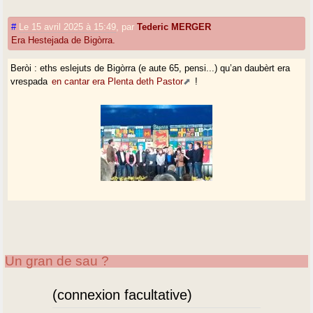
#
Le 15 avril 2025 à 15:49
,
par
Tederic MERGER
Era Hestejada de Bigòrra.
Beròi : eths eslejuts de Bigòrra (e aute 65, pensi...) qu’an daubèrt era
vrespada
en cantar era Plenta deth Pastor
!
Un gran de sau ?
(connexion facultative)