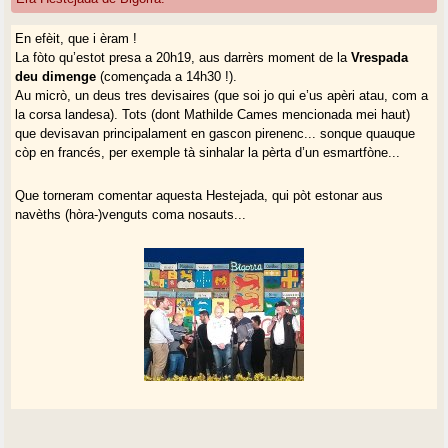
En efèit, que i èram !
La fòto qu’estot presa a 20h19, aus darrèrs moment de la
Vrespada
deu dimenge
(començada a 14h30 !).
Au micrò, un deus tres devisaires (que soi jo qui e’us apèri atau, com a
la corsa landesa). Tots (dont Mathilde Cames mencionada mei haut)
que devisavan principalament en gascon pirenenc... sonque quauque
còp en francés, per exemple tà sinhalar la pèrta d’un esmartfòne...
Que torneram comentar aquesta Hestejada, qui pòt estonar aus
navèths (hòra-)venguts coma nosauts...