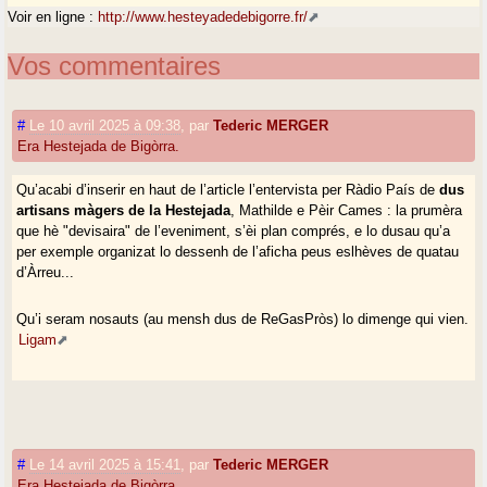
Voir en ligne :
http://www.hesteyadedebigorre.fr/
Vos commentaires
#
Le 10 avril 2025 à 09:38
,
par
Tederic MERGER
Era Hestejada de Bigòrra.
Qu’acabi d’inserir en haut de l’article l’entervista per Ràdio País de
dus
artisans màgers de la Hestejada
, Mathilde e Pèir Cames : la prumèra
que hè "devisaira" de l’eveniment, s’èi plan comprés, e lo dusau qu’a
per exemple organizat lo dessenh de l’aficha peus eslhèves de quatau
d’Àrreu...
Qu’i seram nosauts (au mensh dus de ReGasPròs) lo dimenge qui vien.
Ligam
#
Le 14 avril 2025 à 15:41
,
par
Tederic MERGER
Era Hestejada de Bigòrra.