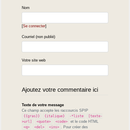
Nom
[
Se connecter
]
Courriel (non publié)
Votre site web
Ajoutez votre commentaire ici
Texte de votre message
Ce champ accepte les raccourcis SPIP
{{gras}}
{italique}
-*liste
[texte-
et le code HTML
>url]
<quote>
<code>
. Pour créer des
<q>
<del>
<ins>