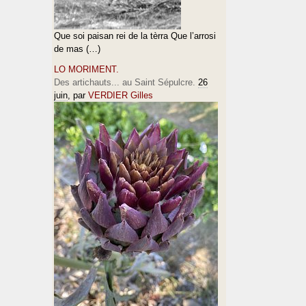
Que soi paisan rei de la tèrra Que l’arrosi
de mas (…)
LO MORIMENT.
Des artichauts... au Saint Sépulcre.
26
juin
, par
VERDIER Gilles