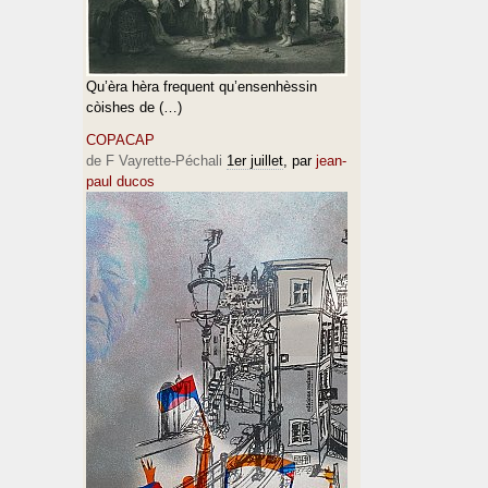
Qu’èra hèra frequent qu’ensenhèssin
còishes de (…)
COPACAP
de F Vayrette-Péchali
1er juillet
, par
jean-
paul ducos