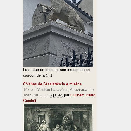
La statue de chien et son inscription en
gascon de la (…)
Còishes de l’Assisténcia e misèria
Tèxte : l’Andrèu Lanavèra ; Arrevirada : lo
Joan Pau (…)
13 juillet
, par
Guilhèm Pilard
Guichòt