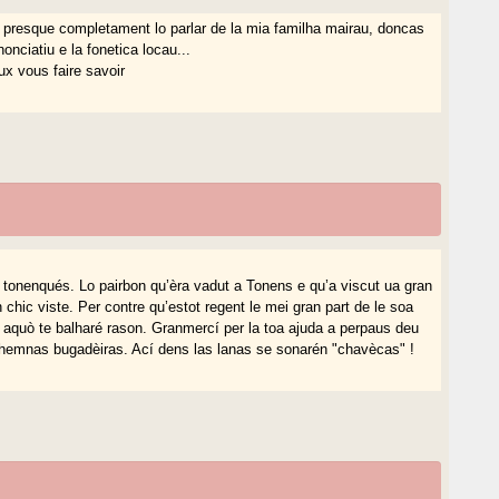
i presque completament lo parlar de la mia familha mairau, doncas
onciatiu e la fonetica locau...
ux vous faire savoir
ar tonenqués. Lo pairbon qu’èra vadut a Tonens e qu’a viscut ua gran
 chic viste. Per contre qu’estot regent le mei gran part de le soa
 aquò te balharé rason. Granmercí per la toa ajuda a perpaus deu
hemnas bugadèiras. Ací dens las lanas se sonarén "chavècas" !