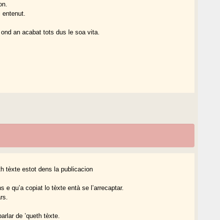
on.
i entenut.
 ond an acabat tots dus le soa vita.
th tèxte estot dens la publicacion
 e qu’a copiat lo tèxte entà se l’arrecaptar.
rs.
arlar de ’queth tèxte.