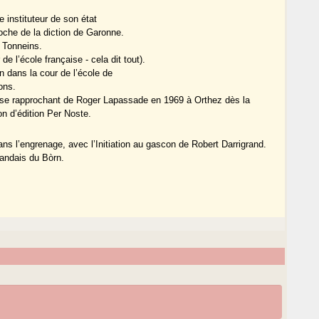
 instituteur de son état
proche de la diction de Garonne.
e Tonneins.
e l’école française - cela dit tout).
n dans la cour de l’école de
ons.
n se rapprochant de Roger Lapassade en 1969 à Orthez dès la
son d’édition Per Noste.
ans l’engrenage, avec l’Initiation au gascon de Robert Darrigrand.
landais du Bòrn.