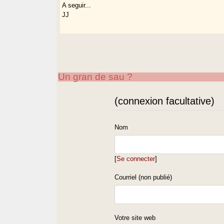
A seguir...
JJ
Un gran de sau ?
(connexion facultative)
Nom
[
Se connecter
]
Courriel (non publié)
Votre site web