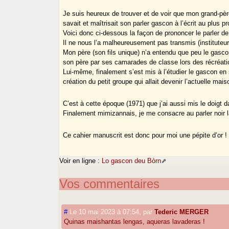
Je suis heureux de trouver et de voir que mon grand-père
savait et maîtrisait son parler gascon à l’écrit au plus 
Voici donc ci-dessous la façon de prononcer le parler d
Il ne nous l’a malheureusement pas transmis (instituteur d
Mon père (son fils unique) n’a entendu que peu le gasco
son père par ses camarades de classe lors des récréati
Lui-même, finalement s’est mis à l’étudier le gascon e
création du petit groupe qui allait devenir l’actuelle mai
C’est à cette époque (1971) que j’ai aussi mis le doigt d
Finalement mimizannais, je me consacre au parler noir 
Ce cahier manuscrit est donc pour moi une pépite d’or !
Voir en ligne :
Lo gascon deu Bòrn
Vos commentaires
#
Le 10 mai 2023 à 07:54
,
par
Tederic MERGER
Quinas maishantas lengas, aqueras lavaderas !