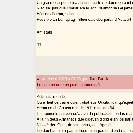
Un granmercí per le toa analisi suu tèxte deu mon pairb
N’ac sèi pas quau parlar èra lo son, pr’amor ne l’èi jamè
Hòrt de dòu har, solide !
Possible tanben qu’agi influéncias deu parlar d’Astafòrt,
Amistats.
JJ
#
Le 14 mai 2023 à 09:35
,
par
Deu Brulh
Lo gascon de mon pairbon tonenqués
Adishatz monde,
Qu’èi hèit cèrcas e qu’èi trobat sus Occitanica, qu’aque
Armanac de Gascougne de 1911 a la paja 34.
E’m pensi lo pairbon qu’a avut la publicacion en las mans
A la fin deus Armanacs que didèvan d’ond èran los parla
N’i avè deu Gèrs, de las Lanas, de l’Agenés...
De dòu har, n’èm pas astrucs, n’an pas dit d’ond èra lo p