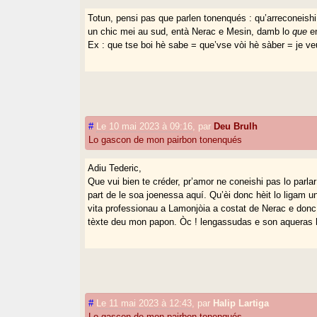
Totun, pensi pas que parlen tonenqués : qu’arreconeish
un chic mei au sud, entà Nerac e Mesin, damb lo
que
en
Ex : que tse boi hè sabe = que’vse vòi hè sàber = je ve
#
Le 10 mai 2023 à 09:16
,
par
Deu Brulh
Lo gascon de mon pairbon tonenqués
Adiu Tederic,
Que vui bien te créder, pr’amor ne coneishi pas lo parl
part de le soa joenessa aquí. Qu’èi donc hèit lo ligam un
vita professionau a Lamonjòia a costat de Nerac e donc
tèxte deu mon papon. Òc ! lengassudas e son aqueras 
#
Le 11 mai 2023 à 12:43
,
par
Halip Lartiga
Lo gascon de mon pairbon tonenqués