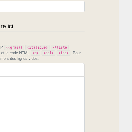
e ici
PIP
{{gras}}
{italique}
-*liste
et le code HTML
. Pour
<q>
<del>
<ins>
ement des lignes vides.