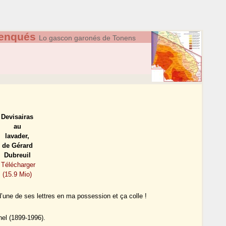
nenqués
Lo gascon garonés de Tonens
Devisairas
au
lavader,
de Gérard
Dubreuil
Télécharger
(15.9 Mio)
d’une de ses lettres en ma possession et ça colle !
nel (1899-1996).