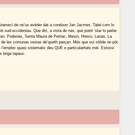
. Gramecí de ne’us avéder dat a conéixer Jan Jacmes. Tabé com lo
 sud-occidentau. Que dirí, a vista de nas, que poiré ’star lo parlar
ran, Podenàs, Senta Maura de Peiriac, Mesin, Hreixo, Lanas, La
 de les comunas vesias de’queth parçan. Mès que sui sòlide ne pòt
 l’emplec quasi sistematic deu QUE e particularitats mèi. Estossi
as briga tapauc.