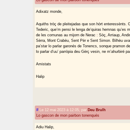
Adixatz monde,
Aquiths tròç de pleitejadas que son hòrt enteressènts
Tederic, que’m pensi le lenga de’quiras hemnas qu’es mèi
de les comunas au mijorn de Nerac : Sòç, Arriaup, Andi
Sèrra, Mont Crabèu, Sent Pèr e Sent Simon. Bilhèu uva
pa’star lo parlar garonés de Tonencs, sonque pramon de
lo parlar d’uu’ parròpia deu Gèrç vesin, ne m’ahurbiré p
Amistats
Halip
#
Le 12 mai 2023 à 12:05
,
par
Deu Brulh
Lo gascon de mon pairbon tonenqués
Adiu Halip,