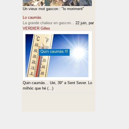
Un vieux mot gascon : "lo moriment"
Lo caumàs.
La grande chaleur en gascon...
22 juin
, par
VERDIER Gilles
Quin caumàs… Uei, 39° a Sent Sever. Lo
milhòc que hè (…)