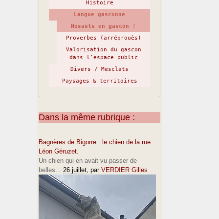
Histoire
Langue gasconne
Nosauts en gascon !
Proverbes (arréprouès)
Valorisation du gascon
dans l’espace public
Divers / Mesclats
Paysages & territoires
Dans la même rubrique :
Bagnères de Bigorre : le chien de la rue
Léon Géruzet.
Un chien qui en avait vu passer de
belles...
26 juillet
, par
VERDIER Gilles