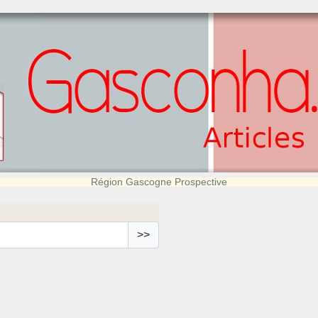
Région Gascogne Prospective
>>