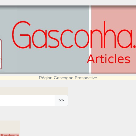
Région Gascogne Prospective
>>
e Bordeaux