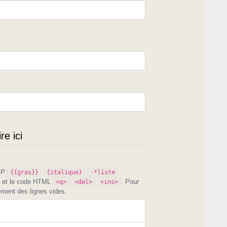
e ici
PIP
{{gras}}
{italique}
-*liste
et le code HTML
. Pour
<q>
<del>
<ins>
ement des lignes vides.