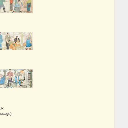
eux
issage).