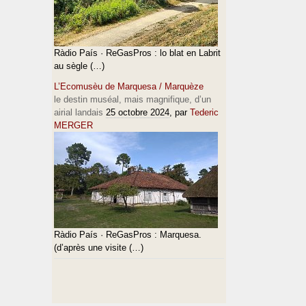
Ràdio País · ReGasPros : lo blat en Labrit
au sègle (…)
L’Ecomusèu de Marquesa / Marquèze
le destin muséal, mais magnifique, d’un
airial landais
25 octobre 2024
, par
Tederic
MERGER
Ràdio País · ReGasPros : Marquesa.
(d’après une visite (…)