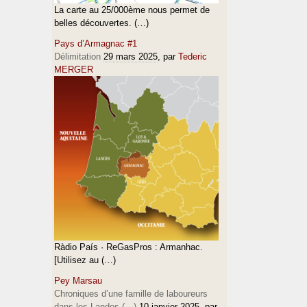
La carte au 25/000ème nous permet de
belles découvertes. (…)
Pays d’Armagnac #1
Délimitation
29 mars 2025
, par
Tederic
MERGER
Ràdio País · ReGasPros : Armanhac.
[Utilisez au (…)
Pey Marsau
Chroniques d’une famille de laboureurs
dans les Landes (…)
10 janvier 2025
, par