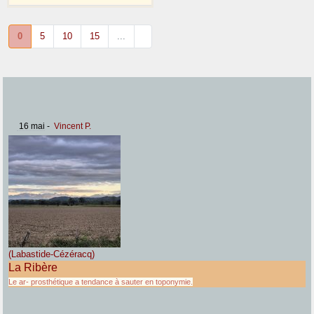
0
5
10
15
...
16 mai
-
Vincent P.
(Labastide-Cézéracq)
La Ribère
Le ar- prosthétique a tendance à sauter en toponymie.