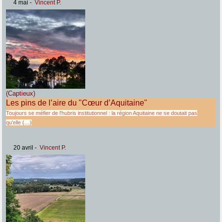
4 mai
-
Vincent P.
(Captieux)
Les pins de l’aire du "Cœur d’Aquitaine"
Toujours se méfier de l'hubris institutionnel : la région Aquitaine ne se doutait pas
qu'elle (…)
20 avril
-
Vincent P.