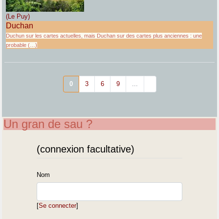
(Le Puy)
Duchan
Duchun sur les cartes actuelles, mais Duchan sur des cartes plus anciennes : une
probable (…)
0
3
6
9
...
Un gran de sau ?
(connexion facultative)
Nom
[
Se connecter
]