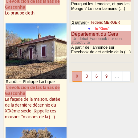
L'evolucion de las lanas de
Pourquoi les Lemoine, et pas les
Gasconha
Monge ? Le nom Lemoine (…)
Lo praube d’eth !
2 janvier
-
Tederic MERGER
Département du Gers
Un débat Facebook sur son
attractivité
A partir de l’annonce sur
Facebook de cet article de la (…)
0
3
6
9
...
8 août
–
Philippe Lartigue
L'evolucion de las lanas de
Gasconha
La façade de la maison, datée
de la dernière décennie du
XIXème siècle. J’appelle ces
maisons "maisons de la (…)