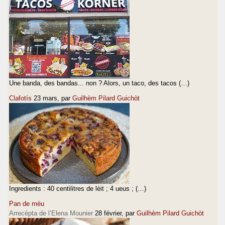
Une banda, des bandas... non ? Alors, un taco, des tacos (…)
Clafotís
23 mars
, par
Guilhèm Pilard Guichòt
Ingredients : 40 centilitres de lèit ; 4 ueus ; (…)
Pan de mèu
Arrecèpta de l’Elena Mounier
28 février
, par
Guilhèm Pilard Guichòt