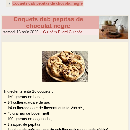
Coquets dab pepitas de chocolat negre
Coquets dab pepitas de
chocolat negre
samedi 16 août 2025
-
Guilhèm Pilard Guichòt
Ingredients entà 16 coquets :
– 150 gramas de haria ;
– 1⁄4 culherada-cafè de sau ;
– 1⁄4 culherada-cafè de lhevami quimic Vahiné ;
– 75 gramas de bóder moth ;
– 100 gramas de caçonada ;
– 1 saquet de pepitas ;
– 1 culherada-cafè de teca de vainilha moluda sucrada Vahiné ;