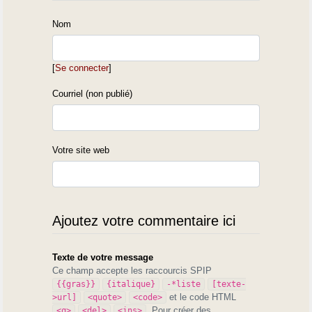
Nom
[
Se connecter
]
Courriel (non publié)
Votre site web
Ajoutez votre commentaire ici
Texte de votre message
Ce champ accepte les raccourcis SPIP
{{gras}}
{italique}
-*liste
[texte-
et le code HTML
>url]
<quote>
<code>
. Pour créer des
<q>
<del>
<ins>