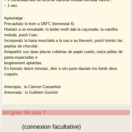
– 1 ueu.
Aprestatge :
Precauhatz lo horn a 180°C (termostat 6).
Hoetatz a un ensaladèr, lo bóder moth dab la caçonada, la vainilha
moluda, puish l’ueu.
Incorporatz la haria mesclada a la sau e au lhevami, puish hornitz las
pepitas de chocolat.
Arrepartitz sus duas placas cobèrtas de papèr cueita, setze pièlas de
pasta espaciadas e
leugèrament aplatidas.
En·hornatz dotze minutas, dinc e siin juste daurats los bòrds deus
coquets.
Arrecèpta : la Càrmen Castanhòs
Arrevirada : lo Guilhèm Guishòt
Un gran de sau ?
(connexion facultative)