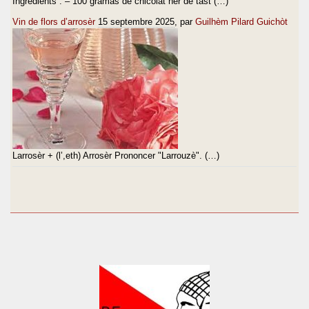
Ingredients : – 100 gramas de chicolat ner de tast (…)
Vin de flors d’arrosèr
15 septembre 2025
, par
Guilhèm Pilard Guichòt
Larrosèr + (l’,eth) Arrosèr Prononcer "Larrouzè". (…)