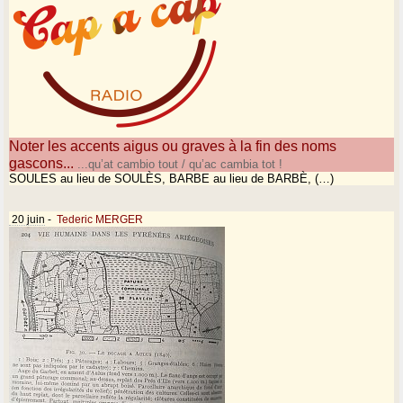
Noter les accents aigus ou graves à la fin des noms
gascons...
...qu’at cambio tout / qu’ac cambia tot !
SOULES au lieu de SOULÈS, BARBE au lieu de BARBÈ, (…)
20 juin
-
Tederic MERGER