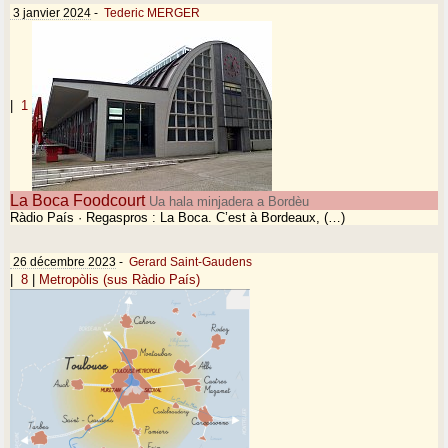
3 janvier 2024
-
Tederic MERGER
|
1
La Boca Foodcourt
Ua hala minjadera a Bordèu
Ràdio País · Regaspros : La Boca. C’est à Bordeaux, (…)
26 décembre 2023
-
Gerard Saint-Gaudens
|
8
|
Metropòlis (sus Ràdio País)