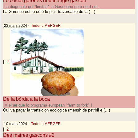
Lo costat garonés deu triangle gascon
La diagonale qui *limitait* la Gascogne côté nord-est...
La Garonne est le côté le plus traversable de la (…)
23 mars 2024
-
Tederic MERGER
|
2
De la bòrda a la boca
Miélher que lo programa european "farm to fork" !
Qui va pagar la transicion ecologica (mensh de petròli e (…)
10 mars 2024
-
Tederic MERGER
|
2
Des maires gascons #2