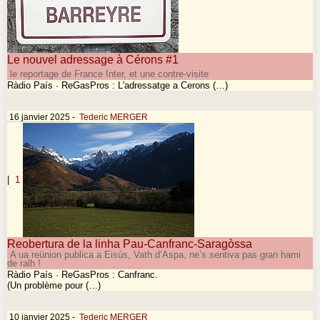
Le nouvel adressage à Cérons #1
le reportage de France Inter, et une contre-visite
Ràdio País · ReGasPros : L'adressatge a Cerons (…)
16 janvier 2025
-
Tederic MERGER
|
1
Reobertura de la linha Pau-Canfranc-Saragòssa
A ua reünion publica a Eisús, Vath d’Aspa, ne’s sentiva pas gran hami
de ralh !
Ràdio País · ReGasPros : Canfranc.
(Un problème pour (…)
10 janvier 2025
-
Tederic MERGER