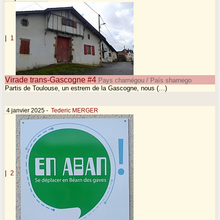
|
1
Virade trans-Gascogne #4
Pays charnégou / País sharnego
Partis de Toulouse, un estrem de la Gascogne, nous (…)
4 janvier 2025
-
Tederic MERGER
|
2