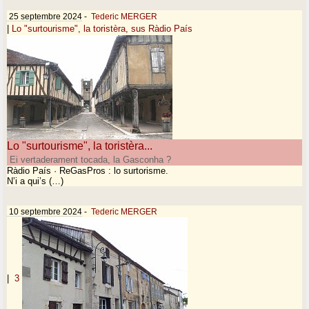
25 septembre 2024
-
Tederic MERGER
|
Lo "surtourisme", la toristèra, sus Ràdio País
Lo "surtourisme", la toristèra...
Ei vertaderament tocada, la Gasconha ?
Ràdio País · ReGasPros : lo surtorisme.
N’i a qui’s (…)
10 septembre 2024
-
Tederic MERGER
|
3