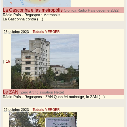
La Gasconha e las metropòlis
Cronica Radio Pais deceme 2022
Ràdio País · Regaspro : Metropolis
La Gasconha contra (…)
28 octobre 2023
-
Tederic MERGER
|
16
Le ZAN
(Zéro Artificialisation Nette)
Ràdio País · Regaspros : ZAN Quan èri mainatge, lo ZAN (…)
26 octobre 2023
-
Tederic MERGER