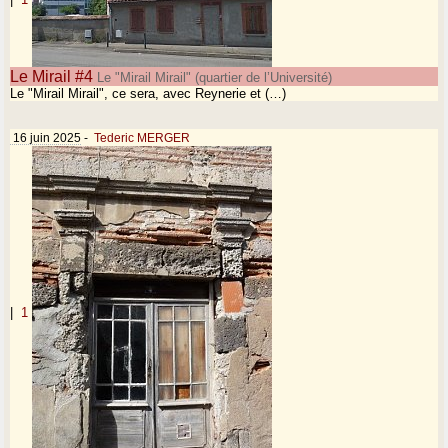
Le Mirail #4
Le "Mirail Mirail" (quartier de l’Université)
Le "Mirail Mirail", ce sera, avec Reynerie et (…)
16 juin 2025
-
Tederic MERGER
|
1