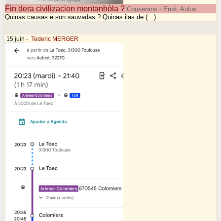
Fin dera civilizacion montanhòla ?
Couserans - Ercé, Aulus...
Quinas causas e son sauvadas ? Quinas ilas de (…)
15 juin
-
Tederic MERGER