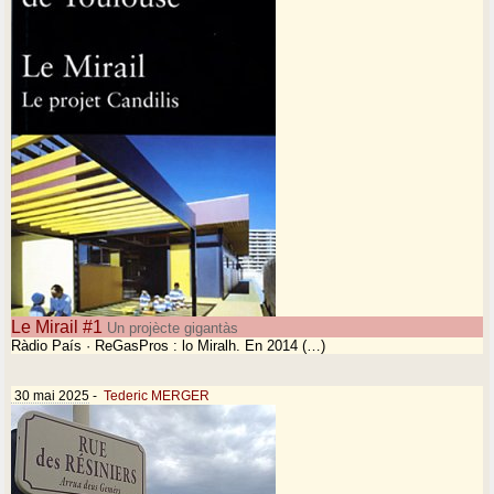
Le Mirail #1
Un projècte gigantàs
Ràdio País · ReGasPros : lo Miralh. En 2014 (…)
30 mai 2025
-
Tederic MERGER