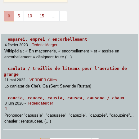
0
5
10
15
...
emparei, emprei / encorbellement
4 février 2023
-
Tederic Merger
Wikipédia : « En maçonnerie, « encorbellement » et « assise en
encorbellement » désignent toute (…)
canlata / treillis de liteaux pour l'aération de
grange
11 mai 2022
-
VERDIER Gilles
Lo canlatar de Chè’u Ga (Sent Sever de Rustan)
caucia, caucea, causia, causea, causena / chaux
8 juin 2020
-
Tederic Merger
1
Prononcer "caoussïe", "caoussée", "caouzïe", "caouzée", "caouzéne"...
chauler : (en)caucear, (…)