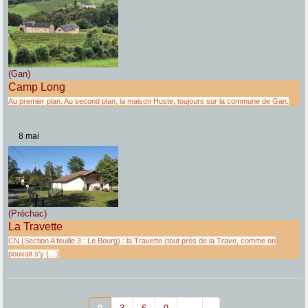
(Gan)
Camp Long
Au premier plan. Au second plan, la maison Huste, toujours sur la commune de Gan.
8 mai
(Préchac)
La Travette
CN (Section A feuille 3 : Le Bourg) : la Travette (tout près de la Trave, comme on
pouvait s'y (…)