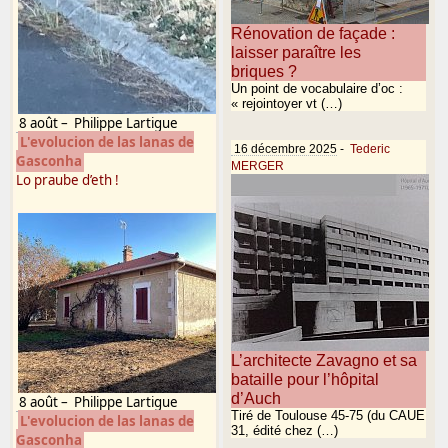
Rénovation de façade :
laisser paraître les
briques ?
Un point de vocabulaire d’oc :
« rejointoyer vt (…)
8 août
–
Philippe Lartigue
L'evolucion de las lanas de
16 décembre 2025
-
Tederic
Gasconha
MERGER
Lo praube d’eth !
L’architecte Zavagno et sa
bataille pour l’hôpital
d’Auch
8 août
–
Philippe Lartigue
Tiré de Toulouse 45-75 (du CAUE
L'evolucion de las lanas de
31, édité chez (…)
Gasconha