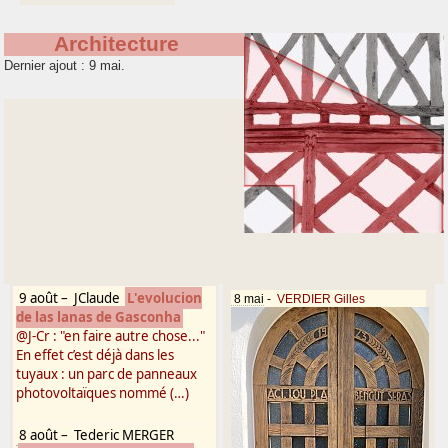
Architecture
Dernier ajout : 9 mai.
9 août
–
JClaude
L'evolucion
8 mai
-
VERDIER Gilles
de las lanas de Gasconha
@J-Cr : "en faire autre chose..."
En effet c’est déjà dans les
tuyaux : un parc de panneaux
photovoltaïques nommé (…)
8 août
–
Tederic MERGER