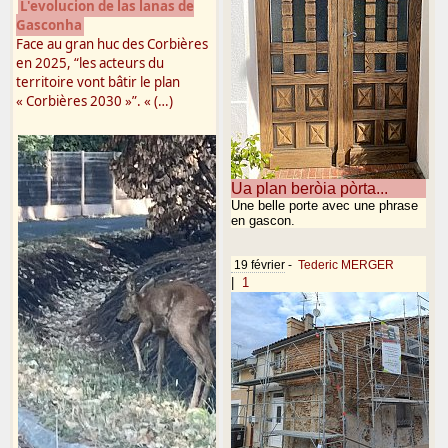
L'evolucion de las lanas de
Gasconha
Face au gran huc des Corbières
en 2025, “les acteurs du
territoire vont bâtir le plan
« Corbières 2030 »”. « (…)
Ua plan beròia pòrta...
Une belle porte avec une phrase
en gascon.
19 février
-
Tederic MERGER
|
1