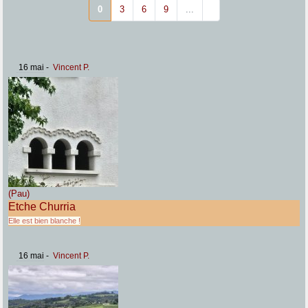
0
3
6
9
...
16 mai
-
Vincent P.
(Pau)
Etche Churria
Elle est bien blanche !
16 mai
-
Vincent P.