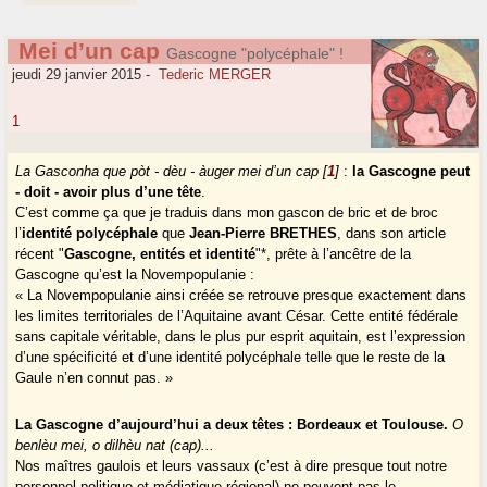
Mei d’un cap
Gascogne "polycéphale" !
jeudi 29 janvier 2015
-
Tederic MERGER
1
La Gasconha que pòt - dèu - àuger mei d’un cap
[
1
]
:
la Gascogne peut
- doit - avoir plus d’une tête
.
C’est comme ça que je traduis dans mon gascon de bric et de broc
l’
identité polycéphale
que
Jean-Pierre BRETHES
, dans son article
récent "
Gascogne, entités et identité
"*, prête à l’ancêtre de la
Gascogne qu’est la Novempopulanie :
« La Novempopulanie ainsi créée se retrouve presque exactement dans
les limites territoriales de l’Aquitaine avant César. Cette entité fédérale
sans capitale véritable, dans le plus pur esprit aquitain, est l’expression
d’une spécificité et d’une identité polycéphale telle que le reste de la
Gaule n’en connut pas. »
La Gascogne d’aujourd’hui a deux têtes : Bordeaux et Toulouse.
O
benlèu mei, o dilhèu nat (cap)...
Nos maîtres gaulois et leurs vassaux (c’est à dire presque tout notre
personnel politique et médiatique régional) ne peuvent pas le