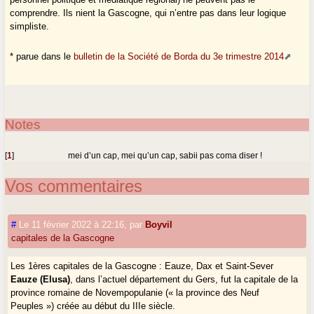
comprendre. Ils nient la Gascogne, qui n’entre pas dans leur logique
simpliste.
* parue dans le
bulletin de la Société de Borda du 3e trimestre 2014
Notes
[
1
]
mei d’un cap, mei qu’un cap, sabii pas coma diser !
Vos commentaires
#
Le 11 février 2022 à 22:16
,
par
Boyvil
capitales de la Gascogne
Les 1ères capitales de la Gascogne : Eauze, Dax et Saint-Sever
Eauze (Elusa)
, dans l’actuel département du Gers, fut la capitale de la
province romaine de Novempopulanie (« la province des Neuf
Peuples ») créée au début du IIIe siècle.