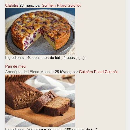
Clafotís
23 mars
, par
Guilhèm Pilard Guichòt
Ingredients : 40 centilitres de lèit ; 4 ueus ; (…)
Pan de mèu
Arrecèpta de l’Elena Mounier
28 février
, par
Guilhèm Pilard Guichòt
Ingredients : 300 gramas de haria ; 100 gramas de (…)