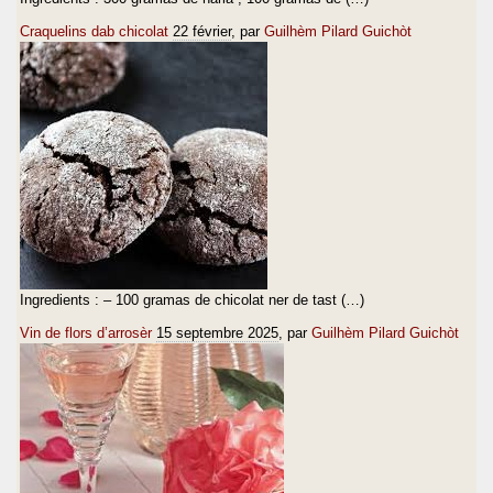
Craquelins dab chicolat
22 février
, par
Guilhèm Pilard Guichòt
Ingredients : – 100 gramas de chicolat ner de tast (…)
Vin de flors d’arrosèr
15 septembre 2025
, par
Guilhèm Pilard Guichòt