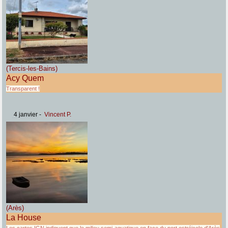
(Tercis-les-Bains)
Acy Quem
Transparent !
4 janvier
-
Vincent P.
(Arès)
La House
Les cartes IGN indiquent que le milieu semi-aquatique en face du port ostréicole d'Arès