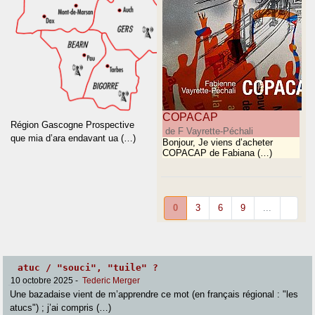
COPACAP
Région Gascogne Prospective
de F Vayrette-Péchali
que mia d’ara endavant ua (…)
Bonjour, Je viens d’acheter
COPACAP de Fabiana (…)
0
3
6
9
...
atuc / "souci", "tuile" ?
10 octobre 2025
-
Tederic Merger
Une bazadaise vient de m’apprendre ce mot (en français régional : "les
atucs") ; j’ai compris (…)