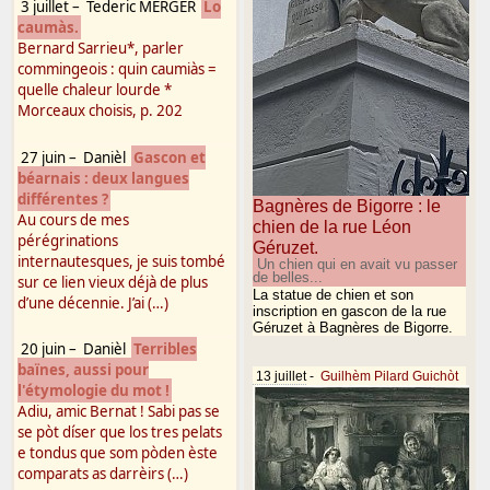
3 juillet
–
Tederic MERGER
Lo
caumàs.
Bernard Sarrieu*, parler
commingeois : quin caumiàs =
quelle chaleur lourde *
Morceaux choisis, p. 202
27 juin
–
Danièl
Gascon et
béarnais : deux langues
différentes ?
Bagnères de Bigorre : le
Au cours de mes
chien de la rue Léon
pérégrinations
Géruzet.
internautesques, je suis tombé
Un chien qui en avait vu passer
de belles...
sur ce lien vieux déjà de plus
La statue de chien et son
d’une décennie. J’ai (…)
inscription en gascon de la rue
Géruzet à Bagnères de Bigorre.
20 juin
–
Danièl
Terribles
baïnes, aussi pour
13 juillet
-
Guilhèm Pilard Guichòt
l'étymologie du mot !
Adiu, amic Bernat ! Sabi pas se
se pòt díser que los tres pelats
e tondus que som pòden èste
comparats as darrèirs (…)