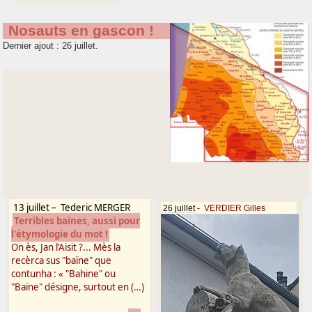
Nosauts en gascon !
Dernier ajout : 26 juillet.
13 juillet
–
Tederic MERGER
26 juillet
-
VERDIER Gilles
Terribles baïnes, aussi pour
l'étymologie du mot !
On ès, Jan l’Aisit ?... Mès la
recèrca sus "baïne" que
contunha : « "Bahine" ou
"Baïne" désigne, surtout en (…)