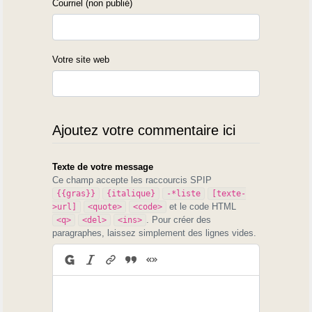
Courriel (non publié)
Votre site web
Ajoutez votre commentaire ici
Texte de votre message
Ce champ accepte les raccourcis SPIP
{{gras}}
{italique}
-*liste
[texte-
et le code HTML
>url]
<quote>
<code>
. Pour créer des
<q>
<del>
<ins>
paragraphes, laissez simplement des lignes vides.