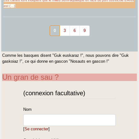
est (…)
0
3
6
9
Comme les basques disent "Guk euskaraz !", nous pouvons dire "Guk
gaskoiaz !", ce qui donne en gascon "Nosauts en gascon !"
Un gran de sau ?
(connexion facultative)
Nom
[
Se connecter
]