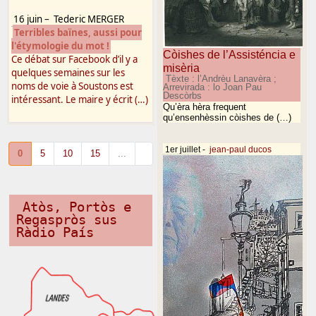
16 juin
–
Tederic MERGER
Terribles baïnes, aussi pour
l'étymologie du mot !
Còishes de l’Assisténcia e
Ce débat sur Facebook d’il y a
misèria
quelques semaines sur les
Tèxte : l’Andrèu Lanavèra ;
noms de voie à Soustons est
Arrevirada : lo Joan Pau
Descòrbs
intéressant. Le maire y écrit (…)
Qu’èra hèra frequent
qu’ensenhèssin còishes de (…)
1er juillet
-
jean-paul ducos
0
5
10
15
...
Atòs, Portòs e
Regaspròs sus
Ràdio País