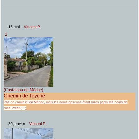
16 mai
-
Vincent P.
1
(Castelnau-de-Médoc)
Chemin de Teyché
Pas de camin ici en Médoc, mais les noms gascons étant rares parmi les noms de
rues, c'est (…)
30 janvier
-
Vincent P.