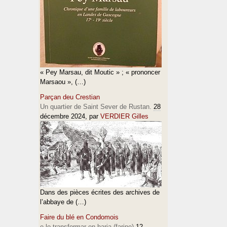
« Pey Marsau, dit Moutic » ; « prononcer
Marsaou », (…)
Parçan deu Crestian
Un quartier de Saint Sever de Rustan.
28
décembre 2024
, par
VERDIER Gilles
Dans des pièces écrites des archives de
l’abbaye de (…)
Faire du blé en Condomois
e lo transformar en haria (farine)
12