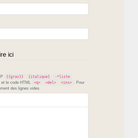
e ici
PIP
{{gras}}
{italique}
-*liste
et le code HTML
. Pour
<q>
<del>
<ins>
ement des lignes vides.