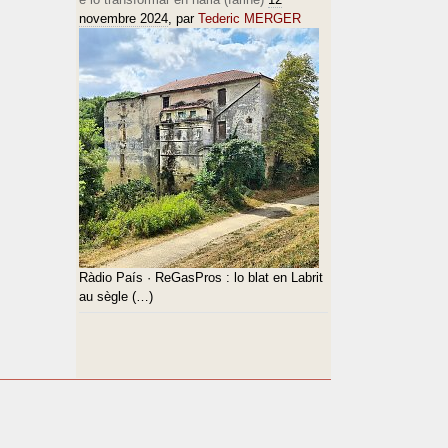
novembre 2024
, par
Tederic MERGER
Ràdio País · ReGasPros : lo blat en Labrit
au sègle (…)