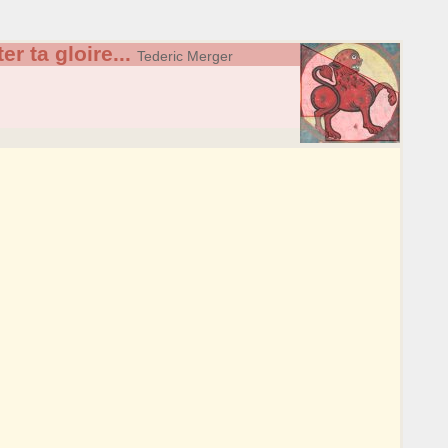
r ta gloire...
Tederic Merger