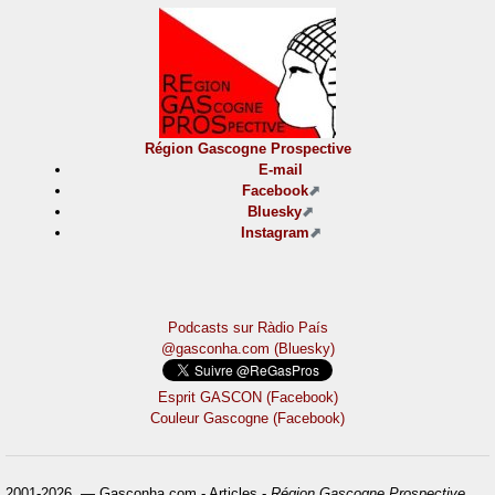
Région Gascogne Prospective
E-mail
Facebook
Bluesky
Instagram
Podcasts sur Ràdio País
@gasconha.com (Bluesky)
Esprit GASCON (Facebook)
Couleur Gascogne (Facebook)
2001-2026 — Gasconha.com - Articles -
Région Gascogne Prospective