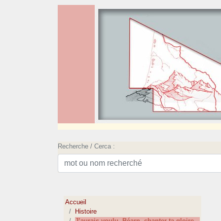
Recherche / Cerca :
Accueil
Histoire
J’aurais voulu, Béarn, chanter ta gloire...