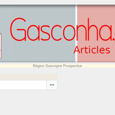
Région Gascogne Prospective
>>