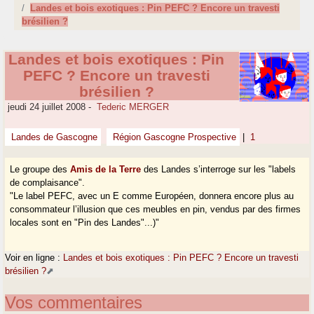
Landes et bois exotiques : Pin PEFC ? Encore un travesti
brésilien ?
Landes et bois exotiques : Pin
PEFC ? Encore un travesti
brésilien ?
jeudi 24 juillet 2008
-
Tederic MERGER
Landes de Gascogne
Région Gascogne Prospective
|
1
Le groupe des
Amis de la Terre
des Landes s’interroge sur les "labels
de complaisance".
"Le label PEFC, avec un E comme Européen, donnera encore plus au
consommateur l’illusion que ces meubles en pin, vendus par des firmes
locales sont en "Pin des Landes"...)"
Voir en ligne :
Landes et bois exotiques : Pin PEFC ? Encore un travesti
brésilien ?
Vos commentaires