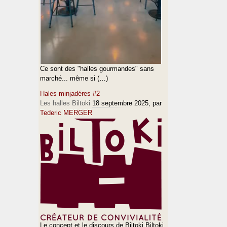
Ce sont des "halles gourmandes" sans
marché... même si (…)
Hales minjadéres #2
Les halles Biltoki
18 septembre 2025
, par
Tederic MERGER
Le concept et le discours de Biltoki Biltoki