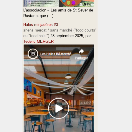
L’associacion « Les amis de St Sever de
Rustan » que (…)
Hales minjadéres #3
shens mercat / sans marché ("food courts"
ou "food halls")
28 septembre 2025
, par
Tederic MERGER