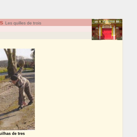
es
Les quilles de trois
ilhas de tres