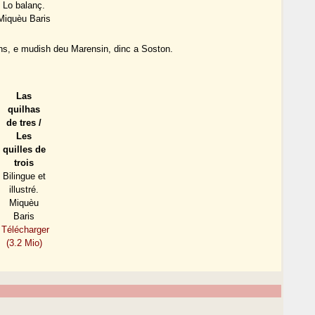
Lo balanç.
Miquèu Baris
ns, e mudish deu Marensin, dinc a Soston.
Las
quilhas
de tres /
Les
quilles de
trois
Bilingue et
illustré.
Miquèu
Baris
Télécharger
(3.2 Mio)