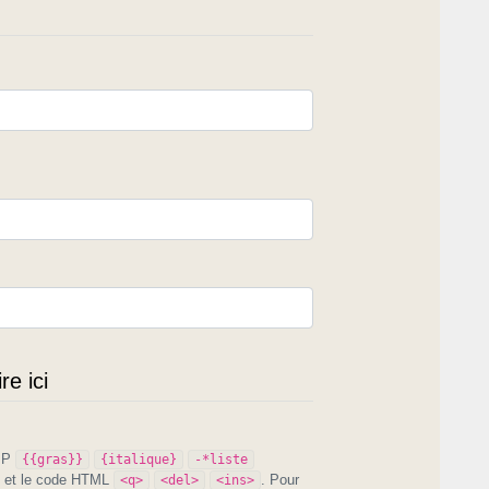
e ici
PIP
{{gras}}
{italique}
-*liste
et le code HTML
. Pour
<q>
<del>
<ins>