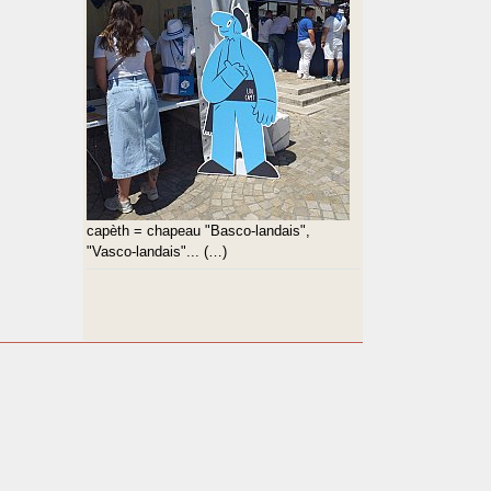
capèth = chapeau "Basco-landais",
"Vasco-landais"... (…)