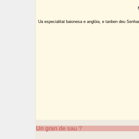
Ua especialitat baionesa e anglòia, e tanben deu Senha
Un gran de sau ?