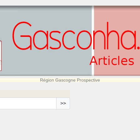
Région Gascogne Prospective
>>