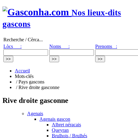
Nos lieux-dits
gascons
Recherche / Cèrca...
Lòcs :
Noms :
Prenoms :
Accueil
Mots-clés
/ Pays gascons
/ Rive droite gasconne
Rive droite gasconne
Agenais
Agenais gascon
Albret néracais
Queyran
Brulhois / Brulhés