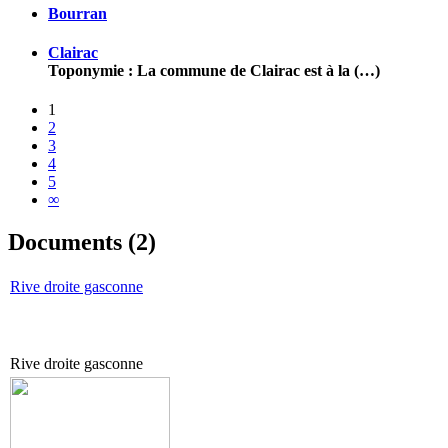
Bourran
Clairac
Toponymie : La commune de Clairac est à la (…)
1
2
3
4
5
∞
Documents (2)
Rive droite gasconne
Rive droite gasconne