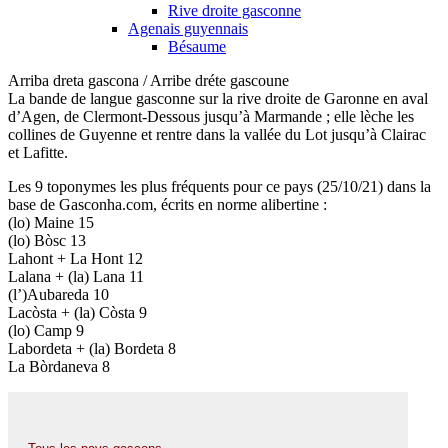
Rive droite gasconne
Agenais guyennais
Bésaume
Arriba dreta gascona / Arribe dréte gascoune
La bande de langue gasconne sur la rive droite de Garonne en aval
d’Agen, de Clermont-Dessous jusqu’à Marmande ; elle lèche les
collines de Guyenne et rentre dans la vallée du Lot jusqu’à Clairac
et Lafitte.
Les 9 toponymes les plus fréquents pour ce pays (25/10/21) dans la
base de Gasconha.com, écrits en norme alibertine :
(lo) Maine 15
(lo) Bòsc 13
Lahont + La Hont 12
Lalana + (la) Lana 11
(l’)Aubareda 10
Lacòsta + (la) Còsta 9
(lo) Camp 9
Labordeta + (la) Bordeta 8
La Bòrdaneva 8