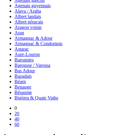
Agenais gascon
Agenais guyennais
Alava / Araba
Albret landais
Albret néracais
Aragon voisin
Aran
Armagnac & Adour
Armagnac & Condomois
Astarac
Aure-Louron
Baronnies
Barousse / Varossa
Bas Adour
Bazadais
Béarn
Benauge
Bésaume
Bigòrra & Quate Vaths
0
20
40
60