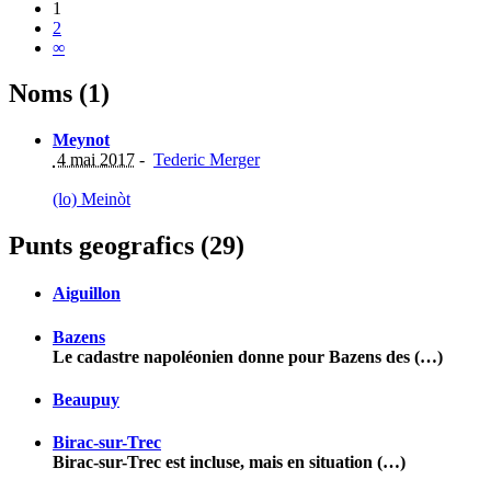
1
2
∞
Noms (1)
Meynot
4 mai 2017
-
Tederic Merger
(lo) Meinòt
Punts geografics (29)
Aiguillon
Bazens
Le cadastre napoléonien donne pour Bazens des (…)
Beaupuy
Birac-sur-Trec
Birac-sur-Trec est incluse, mais en situation (…)