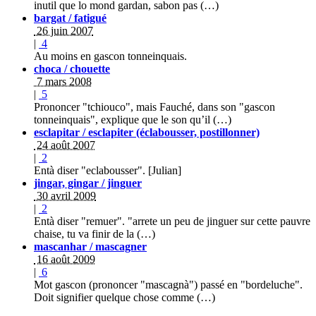
inutil que lo mond gardan, sabon pas (…)
bargat / fatigué
26 juin 2007
|
4
Au moins en gascon tonneinquais.
choca / chouette
7 mars 2008
|
5
Prononcer "tchiouco", mais Fauché, dans son "gascon
tonneinquais", explique que le son qu’il (…)
esclapitar / esclapiter (éclabousser, postillonner)
24 août 2007
|
2
Entà diser "eclabousser". [Julian]
jingar, gingar / jinguer
30 avril 2009
|
2
Entà diser "remuer". "arrete un peu de jinguer sur cette pauvre
chaise, tu va finir de la (…)
mascanhar / mascagner
16 août 2009
|
6
Mot gascon (prononcer "mascagnà") passé en "bordeluche".
Doit signifier quelque chose comme (…)