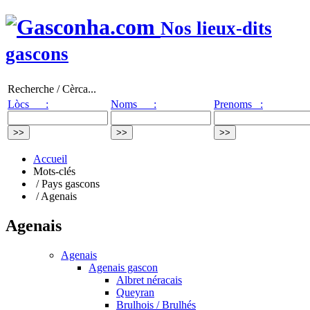
Nos lieux-dits
gascons
Recherche / Cèrca...
Lòcs :
Noms :
Prenoms :
Accueil
Mots-clés
/ Pays gascons
/ Agenais
Agenais
Agenais
Agenais gascon
Albret néracais
Queyran
Brulhois / Brulhés