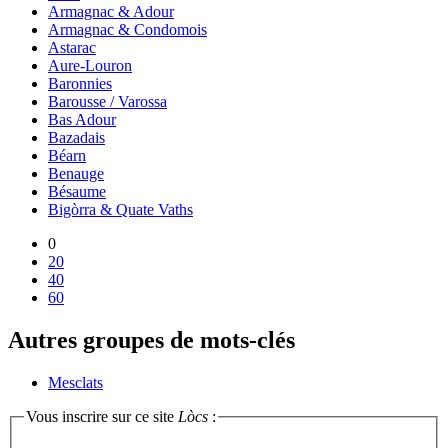
Armagnac & Adour
Armagnac & Condomois
Astarac
Aure-Louron
Baronnies
Barousse / Varossa
Bas Adour
Bazadais
Béarn
Benauge
Bésaume
Bigòrra & Quate Vaths
0
20
40
60
Autres groupes de mots-clés
Mesclats
Vous inscrire sur ce site
Lòcs
: