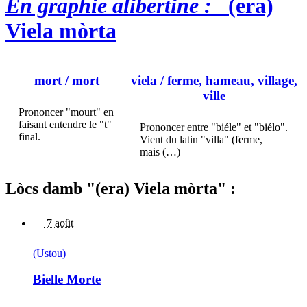
En graphie alibertine :
(era)
Viela mòrta
mort
/ mort
viela
/ ferme, hameau, village,
ville
Prononcer "mourt" en
faisant entendre le "t"
Prononcer entre "biéle" et "biélo".
final.
Vient du latin "villa" (ferme,
mais (…)
Lòcs damb "(era) Viela mòrta" :
7 août
(Ustou)
Bielle Morte