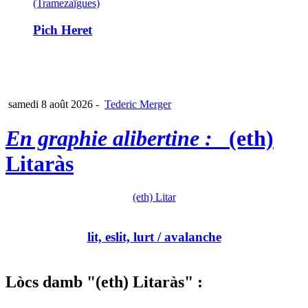
(Tramezaïgues)
Pich Heret
samedi 8 août 2026
-
Tederic Merger
En graphie alibertine :
(eth)
Litaràs
(eth) Litar
lit, eslit, lurt
/ avalanche
Lòcs damb "(eth) Litaràs" :