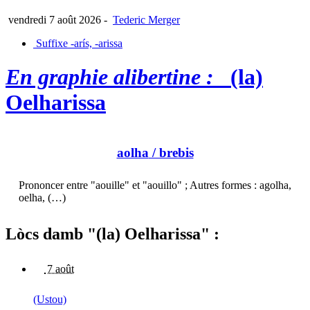
vendredi 7 août 2026
-
Tederic Merger
Suffixe -arís, -arissa
En graphie alibertine :
(la)
Oelharissa
aolha
/ brebis
Prononcer entre "aouille" et "aouillo" ; Autres formes : agolha,
oelha, (…)
Lòcs damb "(la) Oelharissa" :
7 août
(Ustou)