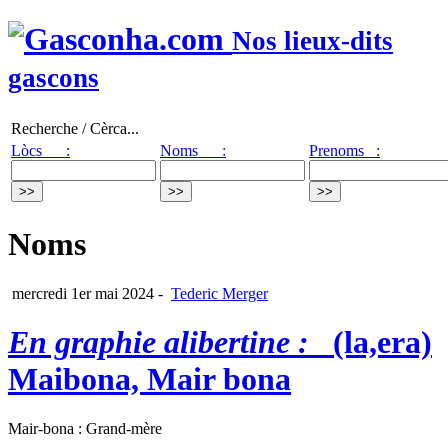
Nos lieux-dits
gascons
Recherche / Cèrca...
Lòcs :
Noms :
Prenoms :
Noms
mercredi 1er mai 2024
-
Tederic Merger
En graphie alibertine :
(la,era)
Maibona, Mair bona
Mair-bona : Grand-mère