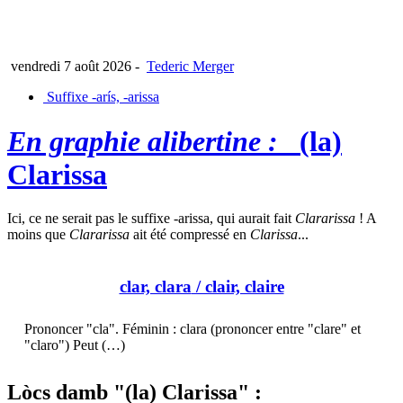
vendredi 7 août 2026
-
Tederic Merger
Suffixe -arís, -arissa
En graphie alibertine :
(la)
Clarissa
Ici, ce ne serait pas le suffixe -arissa, qui aurait fait
Clararissa
! A
moins que
Clararissa
ait été compressé en
Clarissa
...
clar, clara
/ clair, claire
Prononcer "cla". Féminin : clara (prononcer entre "clare" et
"claro") Peut (…)
Lòcs damb "(la) Clarissa" :