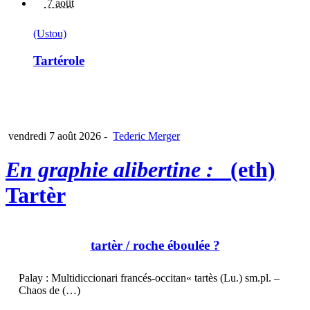
7 août
(Ustou)
Tartérole
vendredi 7 août 2026
-
Tederic Merger
En graphie alibertine :
(eth)
Tartèr
tartèr
/ roche éboulée ?
Palay : Multidiccionari francés-occitan« tartès (Lu.) sm.pl. –
Chaos de (…)