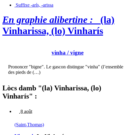
Suffixe -arís, -arissa
En graphie alibertine :
(la)
Vinharissa, (lo) Vinharís
vinha
/ vigne
Prononcer "bigne". Le gascon distingue "vinha" (l’ensemble
des pieds de (…)
Lòcs damb "(la) Vinharissa, (lo)
Vinharís" :
8 août
(Saint-Thomas)