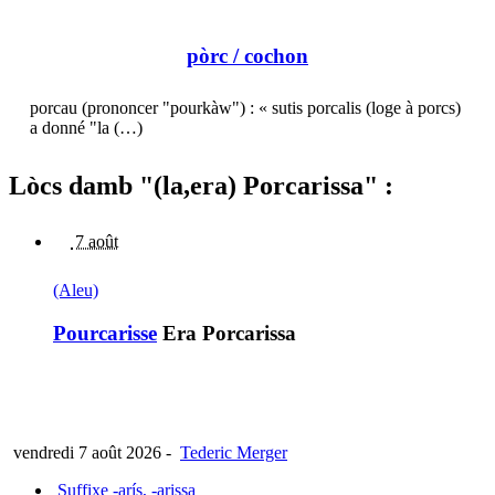
pòrc
/ cochon
porcau (prononcer "pourkàw") : « sutis porcalis (loge à porcs)
a donné "la (…)
Lòcs damb "(la,era) Porcarissa" :
7 août
(Aleu)
Pourcarisse
Era Porcarissa
vendredi 7 août 2026
-
Tederic Merger
Suffixe -arís, -arissa