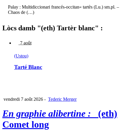
Palay : Multidiccionari francés-occitan« tartès (Lu.) sm.pl. –
Chaos de (…)
Lòcs damb "(eth) Tartèr blanc" :
7 août
(Ustou)
Tarté Blanc
vendredi 7 août 2026
-
Tederic Merger
En graphie alibertine :
(eth)
Comet long