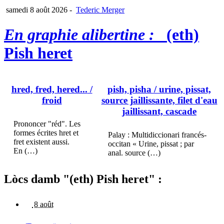
samedi 8 août 2026
-
Tederic Merger
En graphie alibertine :
(eth)
Pish heret
hred, fred, hered...
/
pish, pisha
/ urine, pissat,
froid
source jaillissante, filet d'eau
jaillissant, cascade
Prononcer "réd". Les
formes écrites hret et
Palay : Multidiccionari francés-
fret existent aussi.
occitan « Urine, pissat ; par
En (…)
anal. source (…)
Lòcs damb "(eth) Pish heret" :
8 août