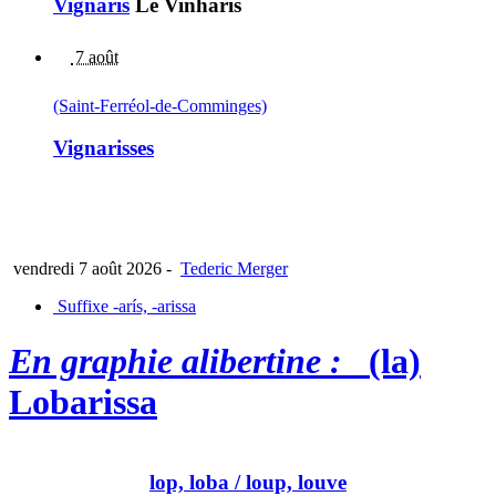
Vignaris
Le Vinharís
7 août
(Saint-Ferréol-de-Comminges)
Vignarisses
vendredi 7 août 2026
-
Tederic Merger
Suffixe -arís, -arissa
En graphie alibertine :
(la)
Lobarissa
lop, loba
/ loup, louve