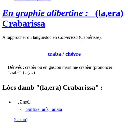
En graphie alibertine :
(la,era)
Crabarissa
A rapprocher du languedocien
Cabrerissa
(Cabrérisse).
craba
/ chèvre
Dérivés : crabèr ou en gascon maritime crabèir (prononcer
"crabèï") : (…)
Lòcs damb "(la,era) Crabarissa" :
7 août
Suffixe -arís, -arissa
(Ustou)