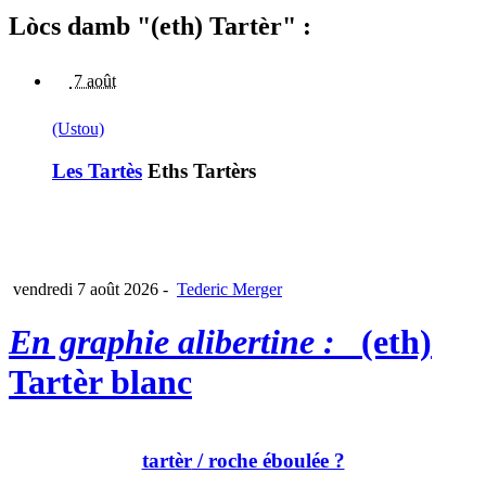
Lòcs damb "(eth) Tartèr" :
7 août
(Ustou)
Les Tartès
Eths Tartèrs
vendredi 7 août 2026
-
Tederic Merger
En graphie alibertine :
(eth)
Tartèr blanc
tartèr
/ roche éboulée ?