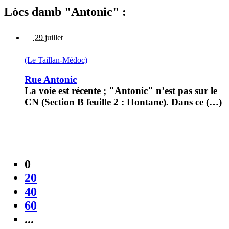
Lòcs damb "Antonic" :
29 juillet
(Le Taillan-Médoc)
Rue Antonic
La voie est récente ; "Antonic" n’est pas sur le
CN (Section B feuille 2 : Hontane). Dans ce (…)
0
20
40
60
...