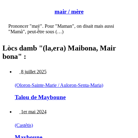
mair
/ mère
Prononcer "maÿ". Pour "Maman", on disait mais aussi
"Mamà", peut-être sous (…)
Lòcs damb "(la,era) Maibona, Mair
bona" :
8 juillet 2025
(Oloron-Sainte-Marie / Auloron-Senta-Maria)
Talou de Mayboune
1er mai 2024
(Castétis)
Mayboune