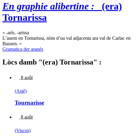
En graphie alibertine :
(era)
Tornarissa
« -arís, -arissa
L’auem en Tornarissa, nòm d’ua val adjacenta ara val de Carlac en
Bausen. »
Gramatica der aranés
Lòcs damb "(era) Tornarissa" :
8 août
(Asté)
Tournarisse
8 août
(Viscos)