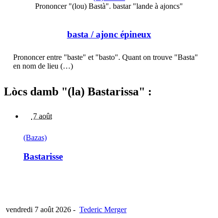
Prononcer "(lou) Bastà". bastar "lande à ajoncs"
basta
/ ajonc épineux
Prononcer entre "baste" et "basto". Quant on trouve "Basta"
en nom de lieu (…)
Lòcs damb "(la) Bastarissa" :
7 août
(Bazas)
Bastarisse
vendredi 7 août 2026
-
Tederic Merger