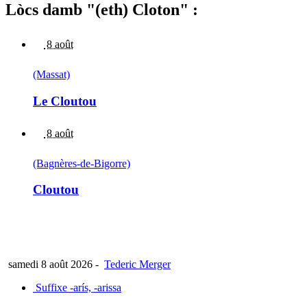
Lòcs damb "(eth) Cloton" :
8 août
(Massat)
Le Cloutou
8 août
(Bagnères-de-Bigorre)
Cloutou
samedi 8 août 2026
-
Tederic Merger
Suffixe -arís, -arissa