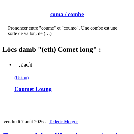
coma
/ combe
Prononcer entre "coume" et "coumo". Une combe est une
sorte de vallon, de (…)
Lòcs damb "(eth) Comet long" :
7 août
(Ustou)
Coumet Loung
vendredi 7 août 2026
-
Tederic Merger