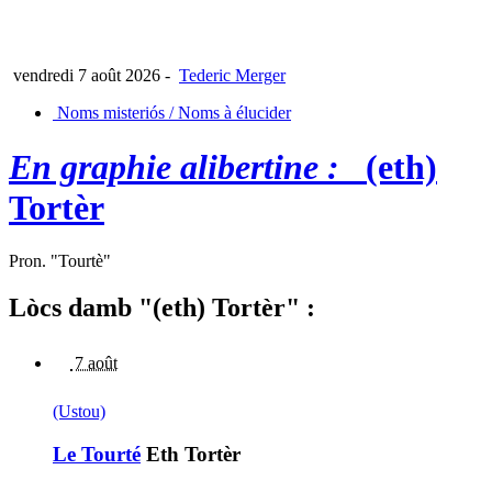
vendredi 7 août 2026
-
Tederic Merger
Noms misteriós / Noms à élucider
En graphie alibertine :
(eth)
Tortèr
Pron. "Tourtè"
Lòcs damb "(eth) Tortèr" :
7 août
(Ustou)
Le Tourté
Eth Tortèr