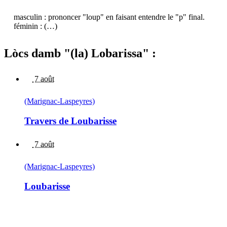
masculin : prononcer "loup" en faisant entendre le "p" final.
féminin : (…)
Lòcs damb "(la) Lobarissa" :
7 août
(Marignac-Laspeyres)
Travers de Loubarisse
7 août
(Marignac-Laspeyres)
Loubarisse