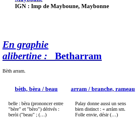
IGN : Imp de Mayboune, Maybonne
En graphie
alibertine :
Betharram
Bèth arram.
bèth, bèra
/ beau
arram
/ branche, rameau
belle : bèra (prononcer entre
Palay donne aussi un sens
"bère" et "bèro") dérivés :
bien distinct : « arràm sm.
beròi ("beau" ; (…)
Folle envie, désir (…)