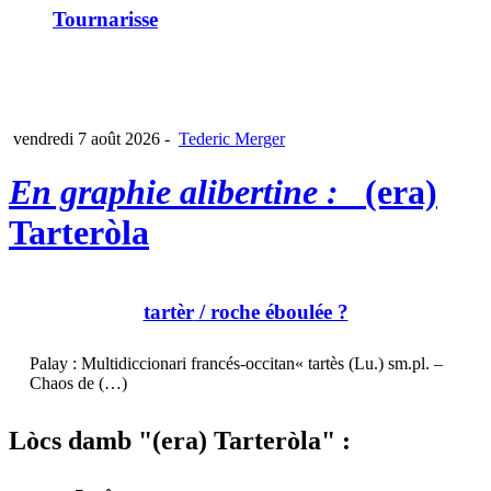
Tournarisse
vendredi 7 août 2026
-
Tederic Merger
En graphie alibertine :
(era)
Tarteròla
tartèr
/ roche éboulée ?
Palay : Multidiccionari francés-occitan« tartès (Lu.) sm.pl. –
Chaos de (…)
Lòcs damb "(era) Tarteròla" :