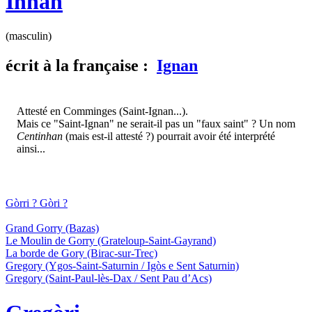
Inhan
(masculin)
écrit
à la française :
Ignan
Attesté en Comminges (Saint-Ignan...).
Mais ce "Saint-Ignan" ne serait-il pas un "faux saint" ? Un nom
Centinhan
(mais est-il attesté ?) pourrait avoir été interprété
ainsi...
Gòrri ? Gòri ?
Grand Gorry
(Bazas)
Le Moulin de Gorry
(Grateloup-Saint-Gayrand)
La borde de Gory
(Birac-sur-Trec)
Gregory
(Ygos-Saint-Saturnin / Igòs e Sent Saturnin)
Gregory
(Saint-Paul-lès-Dax / Sent Pau d’Acs)