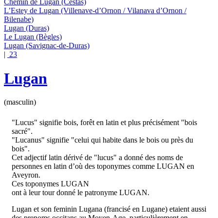
Chemin de Lugan
(Cestas)
L’Estey de Lugan
(Villenave-d’Ornon / Vilanava d’Ornon /
Bilenabe)
Lugan
(Duras)
Le Lugan
(Bègles)
Lugan
(Savignac-de-Duras)
|
23
Lugan
(masculin)
"Lucus" signifie bois, forêt en latin et plus précisément "bois
sacré".
"Lucanus" signifie "celui qui habite dans le bois ou près du
bois".
Cet adjectif latin dérivé de "lucus" a donné des noms de
personnes en latin d’où des toponymes comme LUGAN en
Aveyron.
Ces toponymes LUGAN
ont à leur tour donné le patronyme LUGAN.
Lugan et son feminin Lugana (francisé en Lugane) etaient aussi
des prenoms occitans au Moyen-Age, particulièrement en