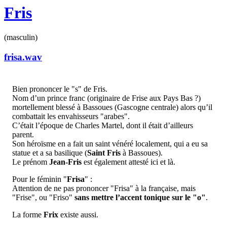
Fris
(masculin)
frisa.wav
Bien prononcer le "s" de Fris.
Nom d’un prince franc (originaire de Frise aux Pays Bas ?)
mortellement blessé à Bassoues (Gascogne centrale) alors qu’il
combattait les envahisseurs "arabes".
C’était l’époque de Charles Martel, dont il était d’ailleurs
parent.
Son héroïsme en a fait un saint vénéré localement, qui a eu sa
statue et a sa basilique (
Saint Fris
à Bassoues).
Le prénom
Jean-Fris
est également attesté ici et là.
Pour le féminin "
Frisa
" :
Attention de ne pas prononcer "Frisa" à la française, mais
"Frise", ou "Friso"
sans mettre l’accent tonique sur le "o"
.
La forme
Frix
existe aussi.