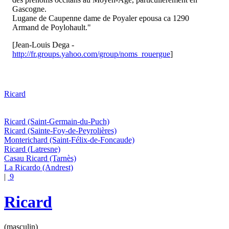
Gascogne.
Lugane de Caupenne dame de Poyaler epousa ca 1290
Armand de Poylohault."
[Jean-Louis Dega -
http://fr.groups.yahoo.com/group/noms_rouergue
]
Ricard
Ricard
(Saint-Germain-du-Puch)
Ricard
(Sainte-Foy-de-Peyrolières)
Monterichard
(Saint-Félix-de-Foncaude)
Ricard
(Latresne)
Casau Ricard
(Tarnès)
La Ricardo
(Andrest)
|
9
Ricard
(masculin)