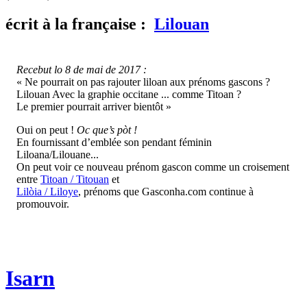
écrit
à la française :
Lilouan
Recebut lo 8 de mai de 2017 :
« Ne pourrait on pas rajouter liloan aux prénoms gascons ?
Lilouan Avec la graphie occitane ... comme Titoan ?
Le premier pourrait arriver bientôt »
Oui on peut !
Oc que’s pòt !
En fournissant d’emblée son pendant féminin
Liloana/Lilouane...
On peut voir ce nouveau prénom gascon comme un croisement
entre
Titoan / Titouan
et
Lilòia / Liloye
, prénoms que Gasconha.com continue à
promouvoir.
Isarn