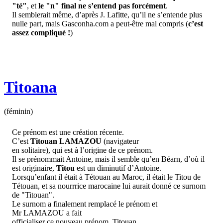
"té"
, et
le "n" final ne s’entend pas forcément
.
Il semblerait même, d’après J. Lafitte, qu’il ne s’entende plus
nulle part, mais Gasconha.com a peut-être mal compris (
c’est
assez compliqué !
)
Titoana
(féminin)
Ce prénom est une création récente.
C’est
Titouan LAMAZOU
(navigateur
en solitaire), qui est à l’origine de ce prénom.
Il se prénommait Antoine, mais il semble qu’en Béarn, d’où il
est originaire,
Titou
est un diminutif d’Antoine.
Lorsqu’enfant il était à Tétouan au Maroc, il était le Titou de
Tétouan, et sa nourrrice marocaine lui aurait donné ce surnom
de "Titouan".
Le surnom a finalement remplacé le prénom et
Mr LAMAZOU a fait
officialiser ce nouveau prénom, Titouan.