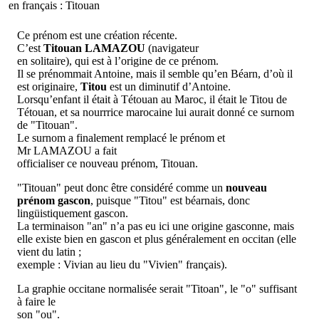
en français : Titouan
Ce prénom est une création récente.
C’est
Titouan LAMAZOU
(navigateur
en solitaire), qui est à l’origine de ce prénom.
Il se prénommait Antoine, mais il semble qu’en Béarn, d’où il
est originaire,
Titou
est un diminutif d’Antoine.
Lorsqu’enfant il était à Tétouan au Maroc, il était le Titou de
Tétouan, et sa nourrrice marocaine lui aurait donné ce surnom
de "Titouan".
Le surnom a finalement remplacé le prénom et
Mr LAMAZOU a fait
officialiser ce nouveau prénom, Titouan.
"Titouan" peut donc être considéré comme un
nouveau
prénom gascon
, puisque "Titou" est béarnais, donc
lingüistiquement gascon.
La terminaison "an" n’a pas eu ici une origine gasconne, mais
elle existe bien en gascon et plus généralement en occitan (elle
vient du latin ;
exemple : Vivian au lieu du "Vivien" français).
La graphie occitane normalisée serait "Titoan", le "o" suffisant
à faire le
son "ou".