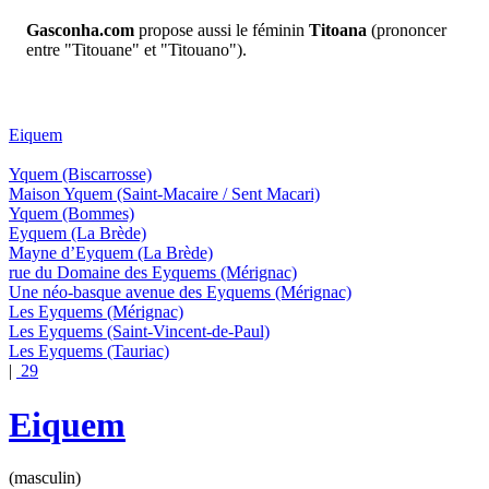
Gasconha.com
propose aussi le féminin
Titoana
(prononcer
entre "Titouane" et "Titouano").
Eiquem
Yquem
(Biscarrosse)
Maison Yquem
(Saint-Macaire / Sent Macari)
Yquem
(Bommes)
Eyquem
(La Brède)
Mayne d’Eyquem
(La Brède)
rue du Domaine des Eyquems
(Mérignac)
Une néo-basque avenue des Eyquems
(Mérignac)
Les Eyquems
(Mérignac)
Les Eyquems
(Saint-Vincent-de-Paul)
Les Eyquems
(Tauriac)
|
29
Eiquem
(masculin)