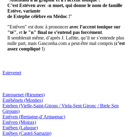
C’est Estéven avec -n muet, qui donne le nom de famille
Estève, variante
de Estephe célèbre en Médoc !
"
"Estéven" est donc à prononcer
avec l’accent tonique sur
"té"
, et
le "n" final ne s’entend pas forcément
.
Il semblerait même, d’après J. Lafitte, qu’il ne s’entende plus
nulle part, mais Gasconha.com a peut-être mal compris (
c’est
assez compliqué !
)
Estevenet
Esteouenet
(Rieumes)
Estébénets
(Monties)
Esteben
(Vielle-Saint-Girons / Viela-Sent Gironç / Biele Sen
Girouns)
Estéven
(Bretagne-d’Armagnac)
Estéven
(Moirax)
Estében
(Laluque)
Estében
(Castel-Sarrazin)