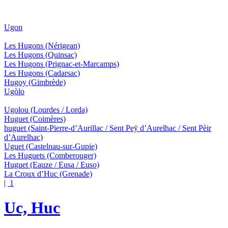
Ugon
Les Hugons
(Nérigean)
Les Hugons
(Quinsac)
Les Hugons
(Prignac-et-Marcamps)
Les Hugons
(Cadarsac)
Hugoy
(Gimbrède)
Ugòlo
Ugolou
(Lourdes / Lorda)
Huguet
(Coimères)
huguet
(Saint-Pierre-d’Aurillac / Sent Peÿ d’Aurelhac / Sent Pèir
d’Aurelhac)
Uguet
(Castelnau-sur-Gupie)
Les Huguets
(Comberouger)
Huguet
(Eauze / Eusa / Euso)
La Croux d’Huc
(Grenade)
|
1
Uc, Huc