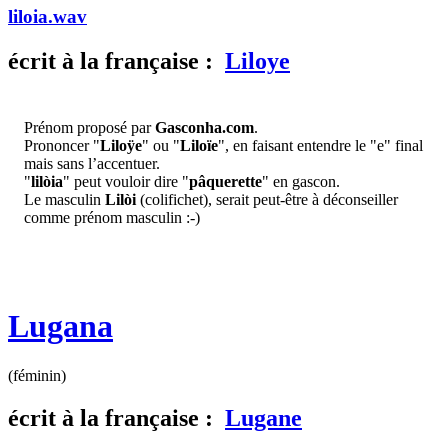
liloia.wav
écrit
à la française :
Liloye
Prénom proposé par
Gasconha.com
.
Prononcer "
Liloÿe
" ou "
Liloïe
", en faisant entendre le "e" final
mais sans l’accentuer.
"
lilòia
" peut vouloir dire "
pâquerette
" en gascon.
Le masculin
Lilòi
(colifichet), serait peut-être à déconseiller
comme prénom masculin :-)
Lugana
(féminin)
écrit
à la française :
Lugane