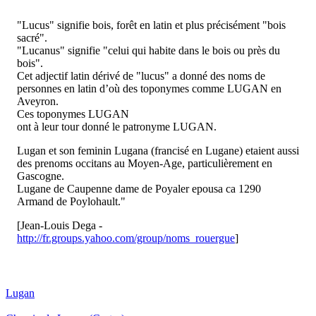
"Lucus" signifie bois, forêt en latin et plus précisément "bois
sacré".
"Lucanus" signifie "celui qui habite dans le bois ou près du
bois".
Cet adjectif latin dérivé de "lucus" a donné des noms de
personnes en latin d’où des toponymes comme LUGAN en
Aveyron.
Ces toponymes LUGAN
ont à leur tour donné le patronyme LUGAN.
Lugan et son feminin Lugana (francisé en Lugane) etaient aussi
des prenoms occitans au Moyen-Age, particulièrement en
Gascogne.
Lugane de Caupenne dame de Poyaler epousa ca 1290
Armand de Poylohault."
[Jean-Louis Dega -
http://fr.groups.yahoo.com/group/noms_rouergue
]
Lugan