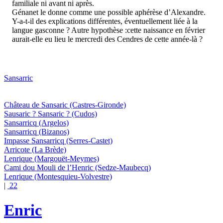
familiale ni avant ni après.
Génanet le donne comme une possible aphérèse d’Alexandre.
Y-a-t-il des explications différentes, éventuellement liée à la
langue gasconne ? Autre hypothèse :cette naissance en février
aurait-elle eu lieu le mercredi des Cendres de cette année-là ?
Sansarric
Château de Sansaric
(Castres-Gironde)
Sausaric ? Sansaric ?
(Cudos)
Sansarricq
(Argelos)
Sansarricq
(Bizanos)
Impasse Sansarricq
(Serres-Castet)
Arricote
(La Brède)
Lenrique
(Margouët-Meymes)
Cami dou Mouli de l’Henric
(Sedze-Maubecq)
Lenrique
(Montesquieu-Volvestre)
|
22
Enric