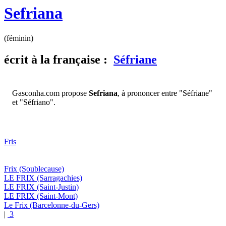
Sefriana
(féminin)
écrit
à la française :
Séfriane
Gasconha.com propose
Sefriana
, à prononcer entre "Séfriane"
et "Séfriano".
Fris
Frix
(Soublecause)
LE FRIX
(Sarragachies)
LE FRIX
(Saint-Justin)
LE FRIX
(Saint-Mont)
Le Frix
(Barcelonne-du-Gers)
|
3