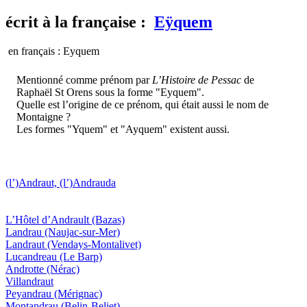
écrit
à la française :
Eÿquem
en français : Eyquem
Mentionné comme prénom par
L’Histoire de Pessac
de
Raphaël St Orens sous la forme "Eyquem".
Quelle est l’origine de ce prénom, qui était aussi le nom de
Montaigne ?
Les formes "Yquem" et "Ayquem" existent aussi.
(l’)Andraut, (l’)Andrauda
L’Hôtel d’Andrault
(Bazas)
Landrau
(Naujac-sur-Mer)
Landraut
(Vendays-Montalivet)
Lucandreau
(Le Barp)
Androtte
(Nérac)
Villandraut
Peyandrau
(Mérignac)
Montandrau
(Belin-Beliet)