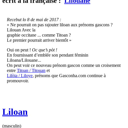
écrit
à la française :
Lilouane
Recebut lo 8 de mai de 2017 :
« Ne pourrait on pas rajouter liloan aux prénoms gascons ?
Lilouan Avec la
graphie occitane ... comme Titoan ?
Le premier pourrait arriver bientôt »
Oui on peut !
Oc que’s pòt !
En fournissant d’emblée son pendant féminin
Liloana/Lilouane...
On peut voir ce nouveau prénom gascon comme un croisement
entre
Titoan / Titouan
et
Lilòia / Liloye
, prénoms que Gasconha.com continue à
promouvoir.
Liloan
(masculin)