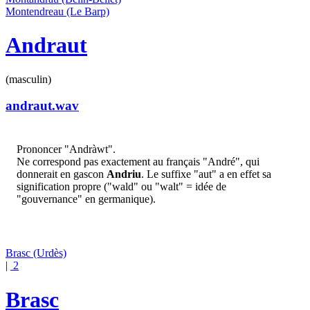
Montendreau
(Le Barp)
Andraut
(masculin)
andraut.wav
Prononcer "Andràwt".
Ne correspond pas exactement au français "André", qui
donnerait en gascon
Andriu
. Le suffixe "aut" a en effet sa
signification propre ("wald" ou "walt" = idée de
"gouvernance" en germanique).
Brasc
(Urdès)
|
2
Brasc