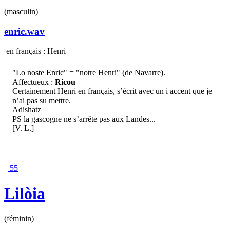
(masculin)
enric.wav
en français : Henri
"Lo noste Enric" = "notre Henri" (de Navarre).
Affectueux :
Ricou
Certainement Henri en français, s’écrit avec un i accent que je
n’ai pas su mettre.
Adishatz
PS la gascogne ne s’arrête pas aux Landes...
[V. L.]
|
55
Lilòia
(féminin)