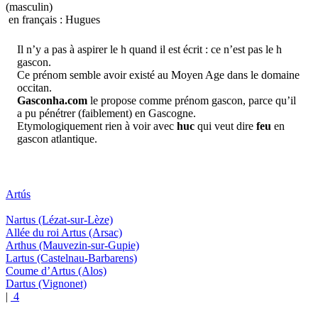
(masculin)
en français : Hugues
Il n’y a pas à aspirer le h quand il est écrit : ce n’est pas le h
gascon.
Ce prénom semble avoir existé au Moyen Age dans le domaine
occitan.
Gasconha.com
le propose comme prénom gascon, parce qu’il
a pu pénétrer (faiblement) en Gascogne.
Etymologiquement rien à voir avec
huc
qui veut dire
feu
en
gascon atlantique.
Artús
Nartus
(Lézat-sur-Lèze)
Allée du roi Artus
(Arsac)
Arthus
(Mauvezin-sur-Gupie)
Lartus
(Castelnau-Barbarens)
Coume d’Artus
(Alos)
Dartus
(Vignonet)
|
4