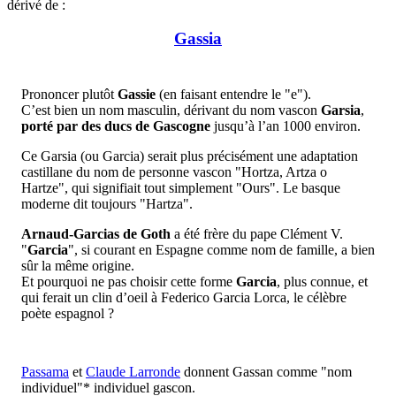
dérivé de :
Gassia
Prononcer plutôt
Gassie
(en faisant entendre le "e").
C’est bien un nom masculin, dérivant du nom vascon
Garsia
,
porté par des ducs de Gascogne
jusqu’à l’an 1000 environ.
Ce Garsia (ou Garcia) serait plus précisément une adaptation
castillane du nom de personne vascon "Hortza, Artza o
Hartze", qui signifiait tout simplement "Ours". Le basque
moderne dit toujours "Hartza".
Arnaud-Garcias de Goth
a été frère du pape Clément V.
"
Garcia
", si courant en Espagne comme nom de famille, a bien
sûr la même origine.
Et pourquoi ne pas choisir cette forme
Garcia
, plus connue, et
qui ferait un clin d’oeil à Federico Garcia Lorca, le célèbre
poète espagnol ?
Passama
et
Claude Larronde
donnent Gassan comme "nom
individuel"* individuel gascon.