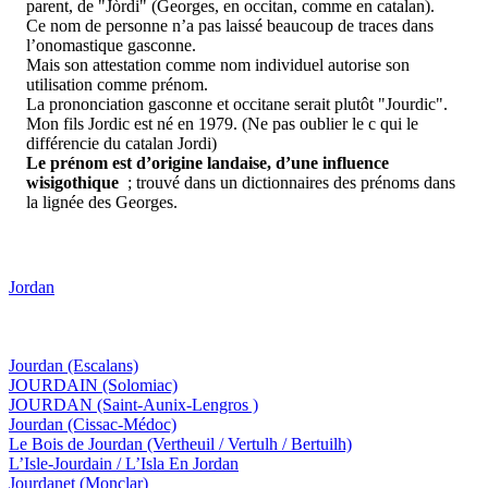
parent, de "Jòrdi" (Georges, en occitan, comme en catalan).
Ce nom de personne n’a pas laissé beaucoup de traces dans
l’onomastique gasconne.
Mais son attestation comme nom individuel autorise son
utilisation comme prénom.
La prononciation gasconne et occitane serait plutôt "Jourdic".
Mon fils Jordic est né en 1979. (Ne pas oublier le c qui le
différencie du catalan Jordi)
Le prénom est d’origine landaise, d’une influence
wisigothique
; trouvé dans un dictionnaires des prénoms dans
la lignée des Georges.
Jordan
Jourdan
(Escalans)
JOURDAIN
(Solomiac)
JOURDAN
(Saint-Aunix-Lengros )
Jourdan
(Cissac-Médoc)
Le Bois de Jourdan
(Vertheuil / Vertulh / Bertuilh)
L’Isle-Jourdain / L’Isla En Jordan
Jourdanet
(Monclar)