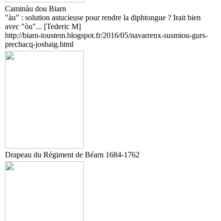
Caminàu dou Biarn
"àu" : solution astucieuse pour rendre la diphtongue ? Irait bien
avec "òu"... [Tederic M]
http://biarn-toustem.blogspot.fr/2016/05/navarrenx-susmiou-gurs-
prechacq-josbaig.html
Drapeau du Régiment de Béarn 1684-1762