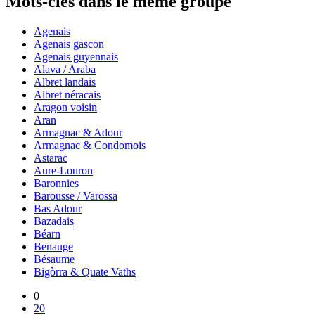
Mots-clés dans le même groupe
Agenais
Agenais gascon
Agenais guyennais
Alava / Araba
Albret landais
Albret néracais
Aragon voisin
Aran
Armagnac & Adour
Armagnac & Condomois
Astarac
Aure-Louron
Baronnies
Barousse / Varossa
Bas Adour
Bazadais
Béarn
Benauge
Bésaume
Bigòrra & Quate Vaths
0
20