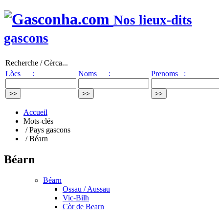
Nos lieux-dits
gascons
Recherche / Cèrca...
Lòcs :
Noms :
Prenoms :
Accueil
Mots-clés
/ Pays gascons
/ Béarn
Béarn
Béarn
Ossau / Aussau
Vic-Bilh
Còr de Bearn