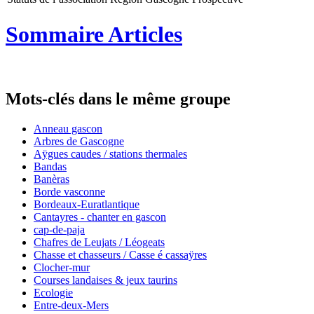
Sommaire Articles
Mots-clés dans le même groupe
Anneau gascon
Arbres de Gascogne
Aÿgues caudes / stations thermales
Bandas
Banèras
Borde vasconne
Bordeaux-Euratlantique
Cantayres - chanter en gascon
cap-de-paja
Chafres de Leujats / Léogeats
Chasse et chasseurs / Casse é cassaÿres
Clocher-mur
Courses landaises & jeux taurins
Ecologie
Entre-deux-Mers