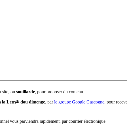
u site, ou
souillarde
, pour proposer du contenu...
 à
la Letr@ dou dimenge
, par
le groupe Google Gascogne
, pour recevo
sonnel vous parviendra rapidement, par courrier électronique.