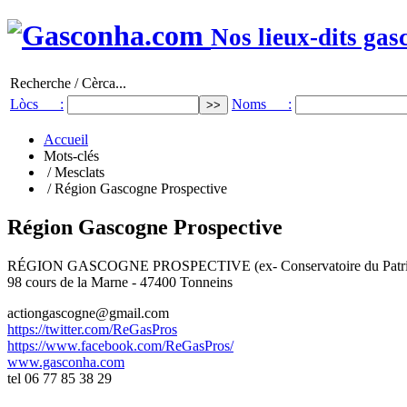
Nos lieux-dits gas
Recherche / Cèrca...
Lòcs :
Noms :
Accueil
Mots-clés
/ Mesclats
/ Région Gascogne Prospective
Région Gascogne Prospective
RÉGION GASCOGNE PROSPECTIVE (ex- Conservatoire du Patrim
98 cours de la Marne - 47400 Tonneins
actiongascogne@gmail.com
https://twitter.com/ReGasPros
https://www.facebook.com/ReGasPros/
www.gasconha.com
tel 06 77 85 38 29