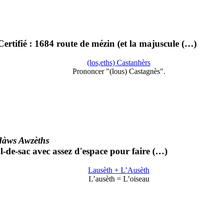
Certifié : 1684 route de mézin (et la majuscule (…)
(los,eths) Castanhèrs
Prononcer "(lous) Castagnès".
dàws Awzèths
l-de-sac avec assez d'espace pour faire (…)
Lausèth + L’Ausèth
L’ausèth = L’oiseau