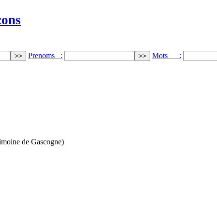
cons
Prenoms :
Mots :
oine de Gascogne)