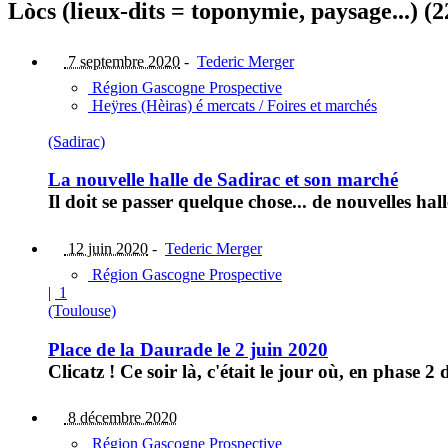
Lòcs (lieux-dits = toponymie, paysage...) (2
7 septembre 2020
-
Tederic Merger
Région Gascogne Prospective
Heÿres (Hèiras) é mercats / Foires et marchés
(Sadirac)
La nouvelle halle de Sadirac et son marché
Il doit se passer quelque chose... de nouvelles hal
12 juin 2020
-
Tederic Merger
Région Gascogne Prospective
|
1
(Toulouse)
Place de la Daurade le 2 juin 2020
Clicatz ! Ce soir là, c'était le jour où, en phas
8 décembre 2020
Région Gascogne Prospective