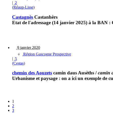
|
2
(Réaup-Lisse)
Castagnès
Castanhèrs
Etat de l'adressage (14 janvier 2025) à la BAN : 
9 janvier 2020
Région Gascogne Prospective
|
5
(Cestas)
chemin des Aouzets
camin daus Ausèths
/
camïn 
Urbanisme et paysage : on a ici un exemple de cu
1
2
3