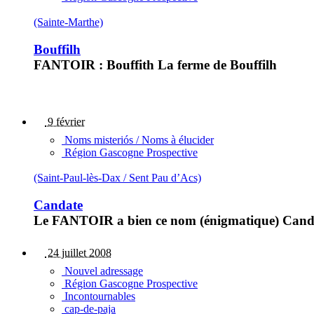
(Sainte-Marthe)
Bouffilh
FANTOIR : Bouffith La ferme de Bouffilh
9 février
Noms misteriós / Noms à élucider
Région Gascogne Prospective
(Saint-Paul-lès-Dax / Sent Pau d’Acs)
Candate
Le FANTOIR a bien ce nom (énigmatique) Candate
24 juillet 2008
Nouvel adressage
Région Gascogne Prospective
Incontournables
cap-de-paja