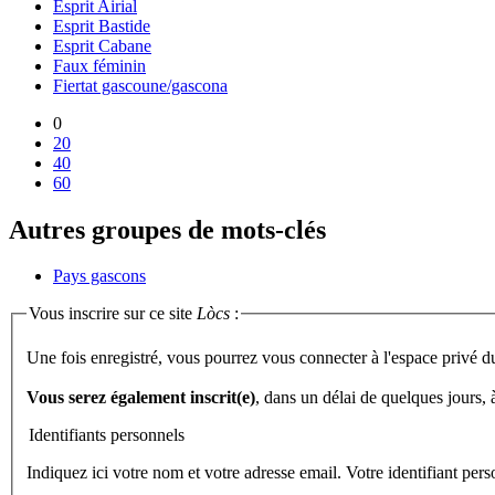
Esprit Airial
Esprit Bastide
Esprit Cabane
Faux féminin
Fiertat gascoune/gascona
0
20
40
60
Autres groupes de mots-clés
Pays gascons
Vous inscrire sur ce site
Lòcs
:
Une fois enregistré, vous pourrez vous connecter à l'espace privé d
Vous serez également inscrit(e)
, dans un délai de quelques jours,
Identifiants personnels
Indiquez ici votre nom et votre adresse email. Votre identifiant per