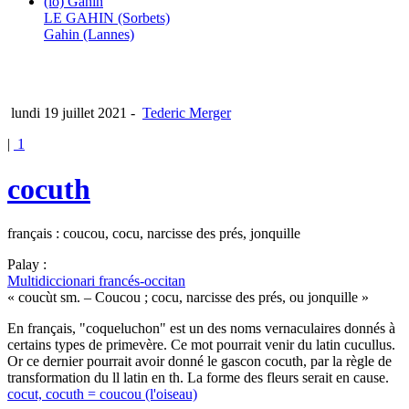
(lo) Gahin
LE GAHIN (Sorbets)
Gahin (Lannes)
lundi 19 juillet 2021
-
Tederic Merger
|
1
cocuth
français : coucou, cocu, narcisse des prés, jonquille
Palay :
Multidiccionari francés-occitan
« coucùt sm. – Coucou ; cocu, narcisse des prés, ou jonquille »
En français, "coqueluchon" est un des noms vernaculaires donnés à
certains types de primevère. Ce mot pourrait venir du latin cucullus.
Or ce dernier pourrait avoir donné le gascon cocuth, par la règle de
transformation du ll latin en th. La forme des fleurs serait en cause.
cocut, cocuth = coucou (l'oiseau)