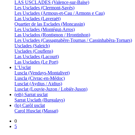
LAS USCLADES (Valence-sur-Baïse)
Les Usclades (Clermont-Savès)
Les Usclades (Armous-et-Cau / Armons e Cau)
Las Usclades (Laveraët)
Quartier de las Esclades (Moncassin)
Les Usclades (Montégut-Arros)
Las Usclados (Rontignon / Hrontinhon)
Les Usclades (Cassagnabère-Tournas / Cassinhabèra-Tornars)
Usclades (Saleich)
Usclades (Couflens)
Las Usclades (Lacourt)
Las Usclades (Le Port)
L’Usclat
Luscla (Vendays-Montalivet)
Luscla (Civrac-en-Médoc)
Lusclat (Aydius / Aidius)
Lusclat (Louvie-Juzon / Lobièr-Juson)
(eth) Sarrat usclat
Sarrat Usclath (Burgalays)
(lo) Caròl usclat
Carol Husclat (Massat)
0
5