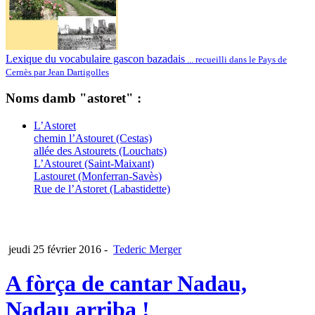
Lexique du vocabulaire gascon bazadais
... recueilli dans le Pays de
Cernès par Jean Dartigolles
Noms damb "astoret" :
L’Astoret
chemin l’Astouret (Cestas)
allée des Astourets (Louchats)
L’Astouret (Saint-Maixant)
Lastouret (Monferran-Savès)
Rue de l’Astoret (Labastidette)
jeudi 25 février 2016
-
Tederic Merger
A fòrça de cantar Nadau,
Nadau arriba !