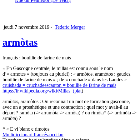
Rue du Penhedor (Le Teich)
jeudi 7 novembre 2019
-
Tederic Merger
armòtas
français : bouillie de farine de maïs
« En Gascogne centrale, le millas est connu sous le nom
d’« armotes » (toujours au pluriel) : « armòtos, aramòtos : gaudes,
bouillie de farine de maïs » ; de « cruchade » dans les Landes »
cruishada = cruchade
escauton = bouillie de farine de maïs
https://fr.wikipedia.org/wiki/Millas_(plat
)
armòtos, aramòtos : On reconnait un mot de formation gasconne,
avec un a prosthétique et une contraction ; quel mot y avait-il au
départ ? ramòta (-> arramòta -> armòta) ? ou rimòta* (-> arrimòta ->
armòta) ?
* « E vi blanc e rimotos
Multidiccionari francés-occitan