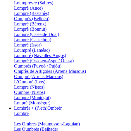
Loumpreyre (Sabres)
Lomprè (Ance)
Lompré (Bastanès)
Oumprès (Bellocq)
Lomprè (Bérenx)
Lomprè (Bonnut)
Lompré (Casteide-Doat)
Lomprè (Castetbon)
Lomprè (Issor)
Loumpré (Laméac)
Loumpré (Navailles-Angos)
Lompré (Osse-en-Aspe / Òussa)
Oumprès (Puyoô / Pujòu)
Omprès de Artigoles (Arrens-Marsous)
Oumprè (Arrens-Marsous)
L’Oumprè (Ibos)
Lompre (Nistos)
Oumpre (Nistos)
Lompre (Montégut)
Lonpré (Monségur)
Lombrèr + (l’,eth)Ombrèr
Lombré
Les Ombres (Maumusson-Laguian)
Les Oumbrès (Belhade)