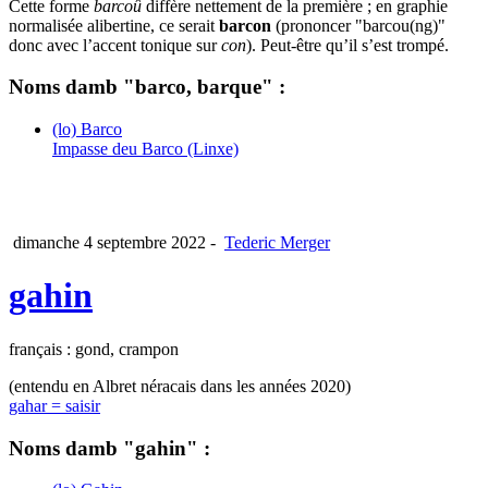
Cette forme
barcoû
diffère nettement de la première ; en graphie
normalisée alibertine, ce serait
barcon
(prononcer "barcou(ng)"
donc avec l’accent tonique sur
con
). Peut-être qu’il s’est trompé.
Noms damb "barco, barque" :
(lo) Barco
Impasse deu Barco (Linxe)
dimanche 4 septembre 2022
-
Tederic Merger
gahin
français : gond, crampon
(entendu en Albret néracais dans les années 2020)
gahar = saisir
Noms damb "gahin" :