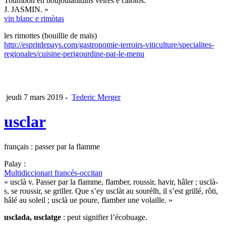
Toumbon en boujoulantdins vèires e calotos.
J. JASMIN. »
vin blanc e rimòtas
les rimottes (bouillie de maïs)
http://espritdepays.com/gastronomie-terroirs-viticulture/specialites-
regionales/cuisine-perigourdine-par-le-menu
jeudi 7 mars 2019
-
Tederic Merger
usclar
français : passer par la flamme
Palay :
Multidiccionari francés-occitan
« usclà v. Passer par la flamme, flamber, roussir, havir, hâler ; usclà-
s, se roussir, se griller. Que s’ey usclàt au sourélh, il s’est grillé, rôti,
hâlé au soleil ; usclà ue poure, flamber une volaille. »
usclada, usclatge
: peut signifier l’écobuage.