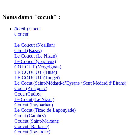
Noms damb "cocuth" :
(lo,eth) Cocut
Coucut
Le Coucut (Noaillan)
Cocut (Bazas)
Le Coucut (Le Nizan)
Le Coucut (Captieux)
COUCUT (Vergoignan)
LE COUCUT (Tillac)
LE COUCUT (Touget)
Le Cocut (Saint-Médard-d’Eyrans / Sent Medard d’Eirans)
Cocu (Antagnac)
Cocu (Cudos)
Le Cocut (Le Nizan)
Coucut (Puybarban)
Le Cocut (Tizac-de-Lapouyade)
Cocut (Cambes)
Coucut (Saint-Maixant)
Coucut (Barbaste)
Coucut (Lavardac)