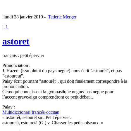
lundi 28 janvier 2019
-
Tederic Merger
|
1
astoret
français : petit épervier
Prononciation :
J. Hazera (issu plutôt du pays negue) nous écrit "astourèt", et pas
"astoureut".
Palay écrit pourtant "astourét", qui doit finalement correspondre à la
prononciation.
Ceux qui connaissent la gymnastique negue/ pas negue pour
l’accent grave/aigu comprendront ce petit débat...
Palay :
Multidiccionari francés-occitan
« astourét, estourét sm. Petit épervier.
astouretà, estouretà (G.) v. Chasser les petits oiseaux. »