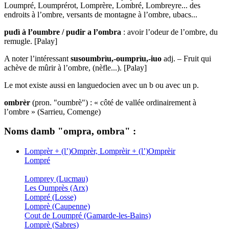
Loumpré, Loumprérot, Lomprère, Lombré, Lombreyre... des
endroits à l’ombre, versants de montagne à l’ombre, ubacs...
pudì à l’oumbre / pudir a l’ombra
: avoir l’odeur de l’ombre, du
remugle. [Palay]
A noter l’intéressant
susoumbrìu,-oumprìu,-iuo
adj. – Fruit qui
achève de mûrir à l’ombre, (nèfle...). [Palay]
Le mot existe aussi en languedocien avec un b ou avec un p.
ombrèr
(pron. "oumbrè") : « côté de vallée ordinairement à
l’ombre » (Sarrieu, Comenge)
Noms damb "ompra, ombra" :
Lomprèr + (l’)Omprèr, Lomprèir + (l’)Omprèir
Lompré
Lomprey (Lucmau)
Les Oumprès (Arx)
Lompré (Losse)
Lomprè (Caupenne)
Cout de Loumpré (Gamarde-les-Bains)
Lomprè (Sabres)