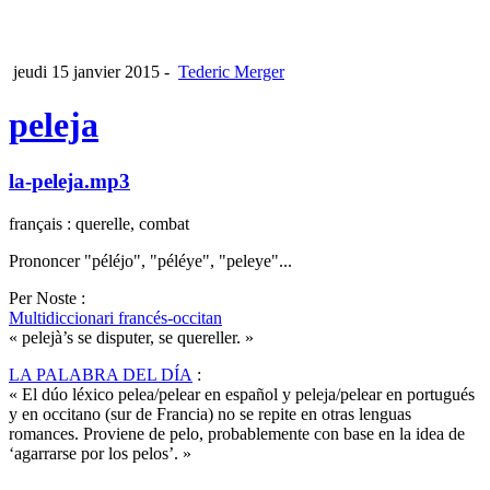
jeudi 15 janvier 2015
-
Tederic Merger
peleja
la-peleja.mp3
français : querelle, combat
Prononcer "péléjo", "péléye", "peleye"...
Per Noste :
Multidiccionari francés-occitan
« pelejà’s se disputer, se quereller. »
LA PALABRA DEL DÍA
:
« El dúo léxico pelea/pelear en español y peleja/pelear en portugués
y en occitano (sur de Francia) no se repite en otras lenguas
romances. Proviene de pelo, probablemente con base en la idea de
‘agarrarse por los pelos’. »