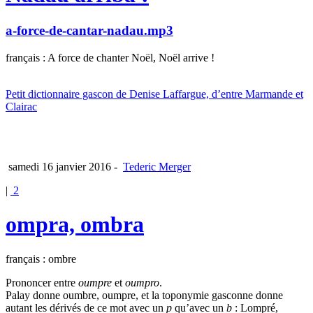
a-force-de-cantar-nadau.mp3
français : A force de chanter Noël, Noël arrive !
Petit dictionnaire gascon de Denise Laffargue, d’entre Marmande et
Clairac
samedi 16 janvier 2016
-
Tederic Merger
|
2
ompra, ombra
français : ombre
Prononcer entre
oumpre
et
oumpro
.
Palay donne oumbre, oumpre, et la toponymie gasconne donne
autant les dérivés de ce mot avec un
p
qu’avec un
b
: Lompré,