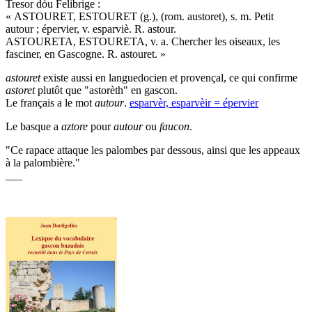
Tresor dóu Felibrige :
« ASTOURET, ESTOURET (g.), (rom. austoret), s. m. Petit
autour ; épervier, v. esparviè. R. astour.
ASTOURETA, ESTOURETA, v. a. Chercher les oiseaux, les
fasciner, en Gascogne. R. astouret. »
astouret
existe aussi en languedocien et provençal, ce qui confirme
astoret
plutôt que "astorèth" en gascon.
Le français a le mot
autour
.
esparvèr, esparvèir = épervier
Le basque a
aztore
pour
autour
ou
faucon
.
"Ce rapace attaque les palombes par dessous, ainsi que les appeaux
à la palombière."
___