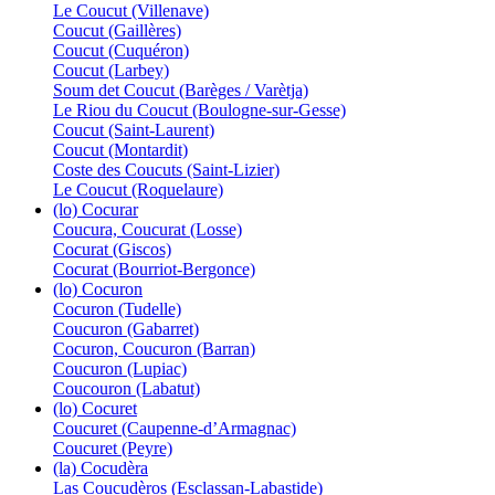
Le Coucut (Villenave)
Coucut (Gaillères)
Coucut (Cuquéron)
Coucut (Larbey)
Soum det Coucut (Barèges / Varètja)
Le Riou du Coucut (Boulogne-sur-Gesse)
Coucut (Saint-Laurent)
Coucut (Montardit)
Coste des Coucuts (Saint-Lizier)
Le Coucut (Roquelaure)
(lo) Cocurar
Coucura, Coucurat (Losse)
Cocurat (Giscos)
Cocurat (Bourriot-Bergonce)
(lo) Cocuron
Cocuron (Tudelle)
Coucuron (Gabarret)
Cocuron, Coucuron (Barran)
Coucuron (Lupiac)
Coucouron (Labatut)
(lo) Cocuret
Coucuret (Caupenne-d’Armagnac)
Coucuret (Peyre)
(la) Cocudèra
Las Coucudèros (Esclassan-Labastide)