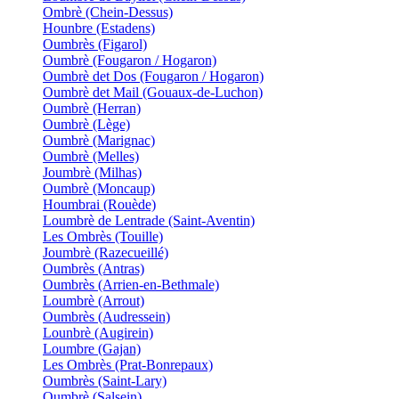
Ombrè (Chein-Dessus)
Hounbre (Estadens)
Oumbrès (Figarol)
Oumbrè (Fougaron / Hogaron)
Oumbrè det Dos (Fougaron / Hogaron)
Oumbrè det Mail (Gouaux-de-Luchon)
Oumbrè (Herran)
Oumbrè (Lège)
Oumbrè (Marignac)
Oumbrè (Melles)
Joumbrè (Milhas)
Oumbrè (Moncaup)
Houmbrai (Rouède)
Loumbrè de Lentrade (Saint-Aventin)
Les Ombrès (Touille)
Joumbrè (Razecueillé)
Oumbrès (Antras)
Oumbrès (Arrien-en-Bethmale)
Loumbrè (Arrout)
Oumbrès (Audressein)
Lounbrè (Augirein)
Loumbre (Gajan)
Les Ombrès (Prat-Bonrepaux)
Oumbrès (Saint-Lary)
Oumbrè (Salsein)