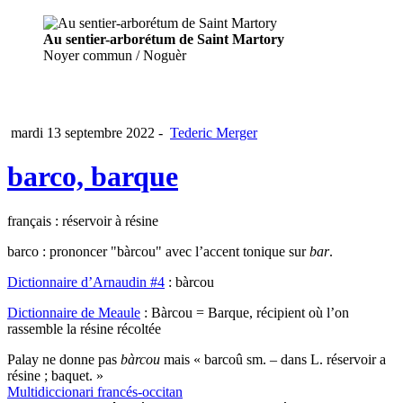
Au sentier-arborétum de Saint Martory
Noyer commun / Noguèr
mardi 13 septembre 2022
-
Tederic Merger
barco, barque
français : réservoir à résine
barco : prononcer "bàrcou" avec l’accent tonique sur
bar
.
Dictionnaire d’Arnaudin #4
: bàrcou
Dictionnaire de Meaule
: Bàrcou = Barque, récipient où l’on
rassemble la résine récoltée
Palay ne donne pas
bàrcou
mais « barcoû sm. – dans L. réservoir a
résine ; baquet. »
Multidiccionari francés-occitan