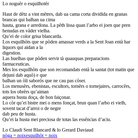
Lo noguèr o esquilhotèr
Haut de dètz a vint mètres, dab ua cama corta dividida en granas
brancas qui balhan ua cima
hauta, grana e arredona. La pèth lissa quan l’arbo ei joen que pren
henudas en vàder vielha.
Qu’ei de color grisa blancarda.
Los esquilhòts que se pòden amassar verds a la Sent Joan entà har
liquors qui aidan a la
digestion.
Las huelhas que pòden servir tà quauquas preparacions
farmaceuticas.
Mes los esquilhòts que son recomandats entà la santat (tot matin que
dejuni dab aquò) e que
balhan un òli saborós que ne cau pas còser.
Los menusèrs, ebenistas, escultors, tornèrs o tornejaires, carrocèrs,
tots los obrèrs qu’aiman
aquera husta doça, de bon faiçonar.
Lo còr qu’ei bistre mei o mens fonçat, brun quan l’arbo ei vielh,
sovent tacat d’arroi o de negre
dab peu de husta.
Qu’ei la husta mei preciosa de totas las esséncias d’aciu.
Lo Claudi Sent Blancard & lo Gerard Daviaud
nòga = noix
esquilhòt = noix