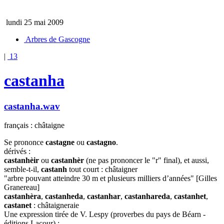
lundi 25 mai 2009
Arbres de Gascogne
|
13
castanha
castanha.wav
français : châtaigne
Se prononce
castagne
ou
castagno
.
dérivés :
castanhèir
ou
castanhèr
(ne pas prononcer le "r" final), et aussi,
semble-t-il,
castanh
tout court : châtaigner
"arbre pouvant atteindre 30 m et plusieurs milliers d’années" [Gilles
Granereau]
castanhèra
,
castanheda
,
castanhar
,
castanhareda
,
castanhet
,
castanet
: châtaigneraie
Une expression tirée de V. Lespy (proverbes du pays de Béarn -
éditions Lacour) :