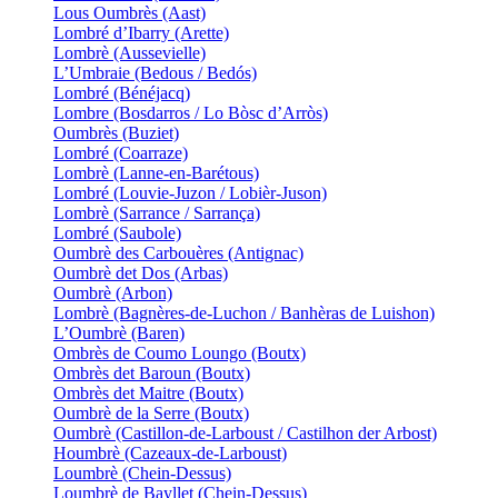
Lous Oumbrès (Aast)
Lombré d’Ibarry (Arette)
Lombrè (Aussevielle)
L’Umbraie (Bedous / Bedós)
Lombré (Bénéjacq)
Lombre (Bosdarros / Lo Bòsc d’Arròs)
Oumbrès (Buziet)
Lombré (Coarraze)
Lombrè (Lanne-en-Barétous)
Lombré (Louvie-Juzon / Lobièr-Juson)
Lombrè (Sarrance / Sarrança)
Lombré (Saubole)
Oumbrè des Carbouères (Antignac)
Oumbrè det Dos (Arbas)
Oumbrè (Arbon)
Lombrè (Bagnères-de-Luchon / Banhèras de Luishon)
L’Oumbrè (Baren)
Ombrès de Coumo Loungo (Boutx)
Ombrès det Baroun (Boutx)
Ombrès det Maitre (Boutx)
Oumbrè de la Serre (Boutx)
Oumbrè (Castillon-de-Larboust / Castilhon der Arbost)
Houmbrè (Cazeaux-de-Larboust)
Loumbrè (Chein-Dessus)
Loumbrè de Bayllet (Chein-Dessus)