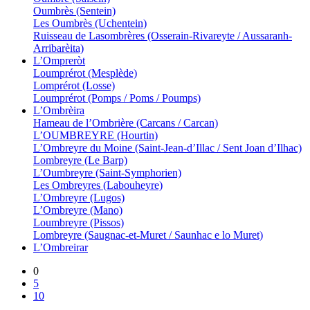
Oumbrès (Sentein)
Les Oumbrès (Uchentein)
Ruisseau de Lasombrères (Osserain-Rivareyte / Aussaranh-
Arribarèita)
L’Ompreròt
Loumprérot (Mesplède)
Lomprérot (Losse)
Loumprérot (Pomps / Poms / Poumps)
L’Ombrèira
Hameau de l’Ombrière (Carcans / Carcan)
L’OUMBREYRE (Hourtin)
L’Ombreyre du Moine (Saint-Jean-d’Illac / Sent Joan d’Ilhac)
Lombreyre (Le Barp)
L’Oumbreyre (Saint-Symphorien)
Les Ombreyres (Labouheyre)
L’Ombreyre (Lugos)
L’Ombreyre (Mano)
Loumbreyre (Pissos)
Lombreyre (Saugnac-et-Muret / Saunhac e lo Muret)
L’Ombreirar
0
5
10