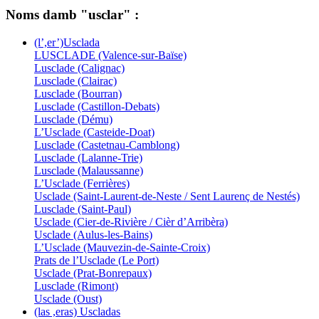
Noms damb "usclar" :
(l’,er’)Usclada
LUSCLADE (Valence-sur-Baïse)
Lusclade (Calignac)
Lusclade (Clairac)
Lusclade (Bourran)
Lusclade (Castillon-Debats)
Lusclade (Dému)
L’Usclade (Casteide-Doat)
Lusclade (Castetnau-Camblong)
Lusclade (Lalanne-Trie)
Lusclade (Malaussanne)
L’Usclade (Ferrières)
Usclade (Saint-Laurent-de-Neste / Sent Laurenç de Nestés)
Lusclade (Saint-Paul)
Usclade (Cier-de-Rivière / Cièr d’Arribèra)
Usclade (Aulus-les-Bains)
L’Usclade (Mauvezin-de-Sainte-Croix)
Prats de l’Usclade (Le Port)
Usclade (Prat-Bonrepaux)
Lusclade (Rimont)
Usclade (Oust)
(las ,eras) Uscladas