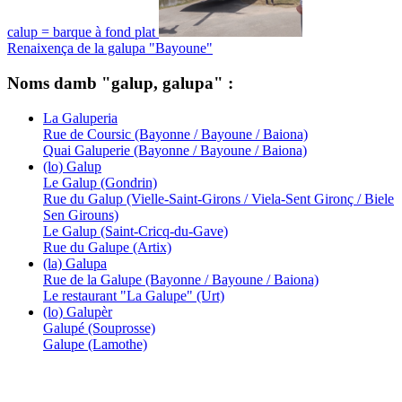
calup = barque à fond plat
Renaixença de la galupa "Bayoune"
Noms damb "galup, galupa" :
La Galuperia
Rue de Coursic (Bayonne / Bayoune / Baiona)
Quai Galuperie (Bayonne / Bayoune / Baiona)
(lo) Galup
Le Galup (Gondrin)
Rue du Galup (Vielle-Saint-Girons / Viela-Sent Gironç / Biele
Sen Girouns)
Le Galup (Saint-Cricq-du-Gave)
Rue du Galupe (Artix)
(la) Galupa
Rue de la Galupe (Bayonne / Bayoune / Baiona)
Le restaurant "La Galupe" (Urt)
(lo) Galupèr
Galupé (Souprosse)
Galupe (Lamothe)