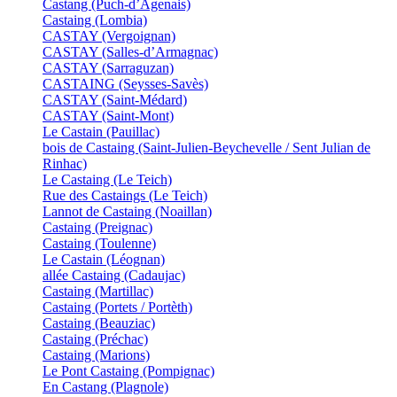
Castang (Puch-d’Agenais)
Castaing (Lombia)
CASTAY (Vergoignan)
CASTAY (Salles-d’Armagnac)
CASTAY (Sarraguzan)
CASTAING (Seysses-Savès)
CASTAY (Saint-Médard)
CASTAY (Saint-Mont)
Le Castain (Pauillac)
bois de Castaing (Saint-Julien-Beychevelle / Sent Julian de
Rinhac)
Le Castaing (Le Teich)
Rue des Castaings (Le Teich)
Lannot de Castaing (Noaillan)
Castaing (Preignac)
Castaing (Toulenne)
Le Castain (Léognan)
allée Castaing (Cadaujac)
Castaing (Martillac)
Castaing (Portets / Portèth)
Castaing (Beauziac)
Castaing (Préchac)
Castaing (Marions)
Le Pont Castaing (Pompignac)
En Castang (Plagnole)