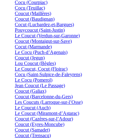
Cocu (Courpiac)
Cocu (Teuillac)
Coucut (Maillères)
Coucut (Baudignan)
Cocut (Lucbardez-et-Bargues)
Pouycoucut (Saint-Justin)
Le Coucut (Verdun-sur-Garonne)
Coucut (Montaigut-sur-Save)
Cocut (Marmande)
Le Cocu (Puch-d’Agenais)
Coucut (Jegun)
Lou Coucut (Bègles)
Le Coucut, Cocut (Floirac)
Cocu (Saint-Sulpice-de-Faleyrens)
Le Cocu (Pomerol)
Jean Coucut (Le Passage)
Coucut (Galiax)
Coucut (Barcelonne-du-Gers)
Les Coucuts (Larroque-sur-l’Osse)
Le Coucut (Auch)
Le Coucut (Miramont-d’Astarac)
Coucut (Cazères-sur-l’Adour)
Coucut (Eyres-Moncube)
Coucut (Samadet)
Coucut (Trensacq)