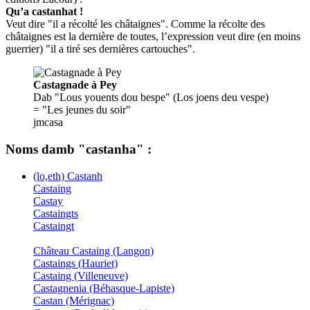
Qu’a castanhat !
Veut dire "il a récolté les châtaignes". Comme la récolte des
châtaignes est la dernière de toutes, l’expression veut dire (en moins
guerrier) "il a tiré ses dernières cartouches".
Castagnade à Pey
Dab "Lous youents dou bespe" (Los joens deu vespe)
= "Les jeunes du soir"
jmcasa
Noms damb "castanha" :
(lo,eth) Castanh
Castaing
Castay
Castaingts
Castaingt
Château Castaing (Langon)
Castaings (Hauriet)
Castaing (Villeneuve)
Castagnenia (Béhasque-Lapiste)
Castan (Mérignac)