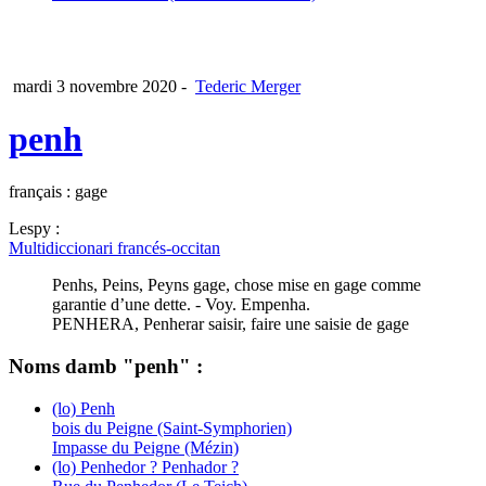
mardi 3 novembre 2020
-
Tederic Merger
penh
français : gage
Lespy :
Multidiccionari francés-occitan
Penhs, Peins, Peyns gage, chose mise en gage comme
garantie d’une dette. - Voy. Empenha.
PENHERA, Penherar saisir, faire une saisie de gage
Noms damb "penh" :
(lo) Penh
bois du Peigne (Saint-Symphorien)
Impasse du Peigne (Mézin)
(lo) Penhedor ? Penhador ?