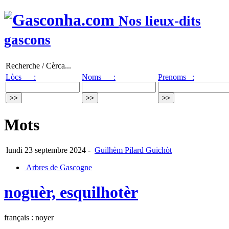
Nos lieux-dits
gascons
Recherche / Cèrca...
Lòcs :
Noms :
Prenoms :
Mots
lundi 23 septembre 2024
-
Guilhèm Pilard Guichòt
Arbres de Gascogne
noguèr, esquilhotèr
français : noyer