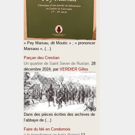
« Pey Marsau, dit Moutic » ; « prononcer
Marsaou », (…)
Parçan deu Crestian
Un quartier de Saint Sever de Rustan.
28
décembre 2024
, par
VERDIER Gilles
Dans des pièces écrites des archives de
l’abbaye de (…)
Faire du blé en Condomois
e lo transformar en haria (farine)
12