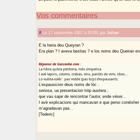
Vos commentaires
#
Le 17 septembre 2007 à 20:09
,
par
Julian
E la heira deu Queyran ?
Era plan ? I aveva bestias ? e los noms deu Queiran er
Réponse de Gasconha.com :
La hèira qu’era petitona, mès simpatica.
I avè lapins, coloms, crabas, vins, pairòts de vimi, libes...
Lo vuèita-solèr : pas redde (pas bcp) d’expausants.
L’expausicion deus noms de lòc :
seriosa, ua presentacion tròp austera ;
que vau sajar de rencontrar l’autor, ende véser...
I avè explicacions qui mancavan e que pensi conéisher
m’agradavan pas...
[Tederic]