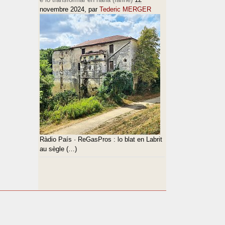
novembre 2024
, par
Tederic MERGER
Ràdio País · ReGasPros : lo blat en Labrit
au sègle (…)