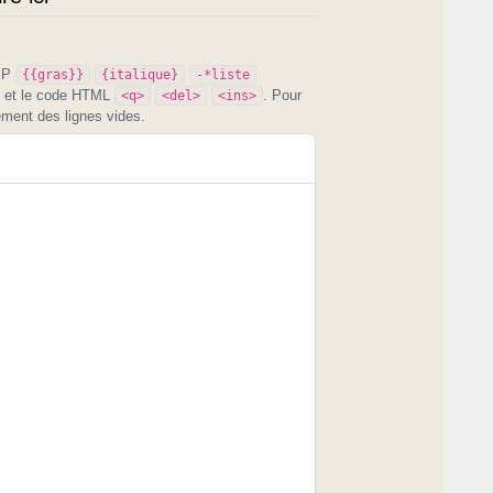
PIP
{{gras}}
{italique}
-*liste
et le code HTML
. Pour
<q>
<del>
<ins>
ement des lignes vides.