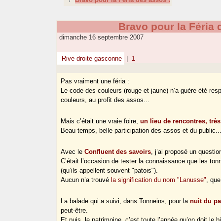
Bravo pour la Féria 
dimanche 16 septembre 2007
Rive droite gasconne
|
1
Pas vraiment une féria :
Le code des couleurs (rouge et jaune) n’a guère été resp
couleurs, au profit des assos...
Mais c’était une vraie foire,
un lieu de rencontres, trè
Beau temps, belle participation des assos et du public..
Avec le
Confluent des savoirs
, j’ai proposé un questi
C’était l’occasion de tester la connaissance que les tonn
(qu’ils appellent souvent "patois").
Aucun n’a trouvé
la signification du nom "Lanusse"
, que
La balade qui a suivi, dans Tonneins, pour la
nuit du p
peut-être.
Et puis, le patrimoine, c’est toute l’année qu’on doit le b