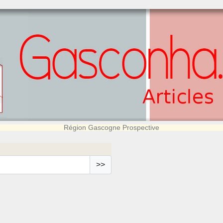
Région Gascogne Prospective
>>