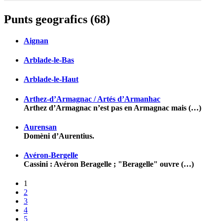
Punts geografics (68)
Aignan
Arblade-le-Bas
Arblade-le-Haut
Arthez-d’Armagnac / Artés d’Armanhac
Arthez d’Armagnac n’est pas en Armagnac mais (…)
Aurensan
Domèni d’Aurentius.
Avéron-Bergelle
Cassini : Avéron Beragelle ; "Beragelle" ouvre (…)
1
2
3
4
5