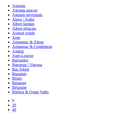
Agenais
Agenais gascon
Agenais guyennais
Alava / Araba
Albret landais
Albret néracais
Aragon voisin
Aran
Armagnac & Adour
Armagnac & Condomois
Astarac
Aure-Louron
Baronnies
Barousse / Varossa
Bas Adour
Bazadais
Béarn
Benauge
Bésaume
Bigòrra & Quate Vaths
0
20
40