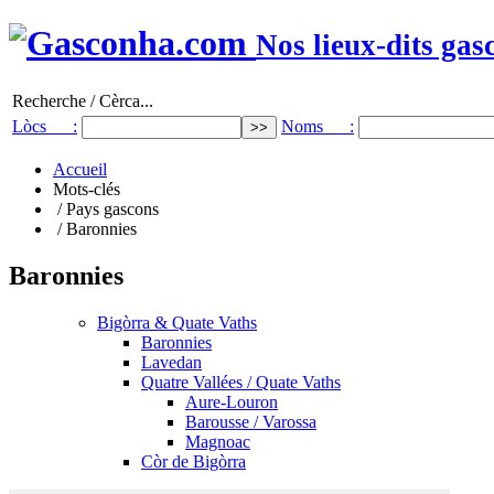
Nos lieux-dits gas
Recherche / Cèrca...
Lòcs :
Noms :
Accueil
Mots-clés
/ Pays gascons
/ Baronnies
Baronnies
Bigòrra & Quate Vaths
Baronnies
Lavedan
Quatre Vallées / Quate Vaths
Aure-Louron
Barousse / Varossa
Magnoac
Còr de Bigòrra