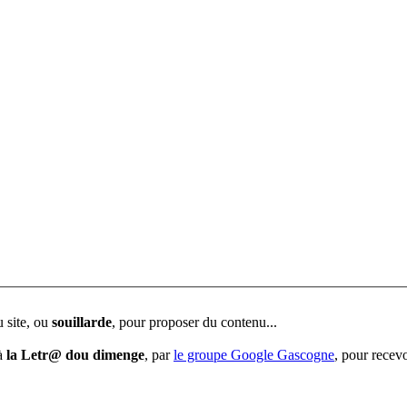
u site, ou
souillarde
, pour proposer du contenu...
 à
la Letr@ dou dimenge
, par
le groupe Google Gascogne
, pour recevo