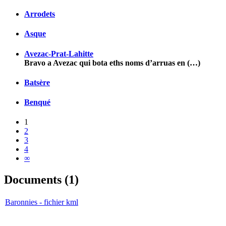
Arrodets
Asque
Avezac-Prat-Lahitte
Bravo a Avezac qui bota eths noms d’arruas en (…)
Batsère
Benqué
1
2
3
4
∞
Documents (1)
Baronnies - fichier kml