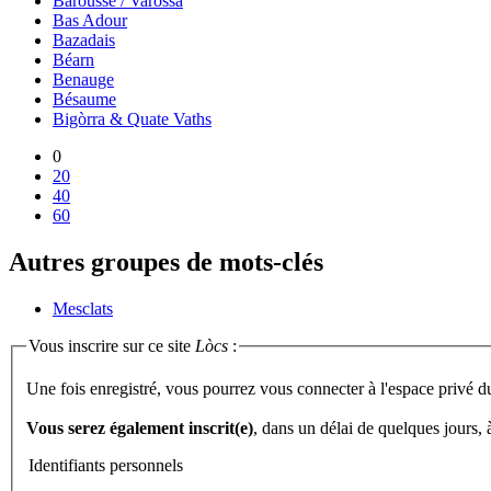
Barousse / Varossa
Bas Adour
Bazadais
Béarn
Benauge
Bésaume
Bigòrra & Quate Vaths
0
20
40
60
Autres groupes de mots-clés
Mesclats
Vous inscrire sur ce site
Lòcs
:
Une fois enregistré, vous pourrez vous connecter à l'espace privé d
Vous serez également inscrit(e)
, dans un délai de quelques jours,
Identifiants personnels