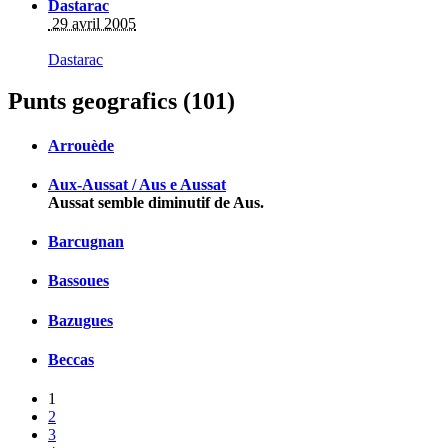
Dastarac
29 avril 2005
Dastarac
Punts geografics (101)
Arrouède
Aux-Aussat / Aus e Aussat
Aussat semble diminutif de Aus.
Barcugnan
Bassoues
Bazugues
Beccas
1
2
3