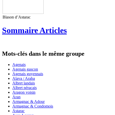
Blason d’Astarac
Sommaire Articles
Mots-clés dans le même groupe
Agenais
Agenais gascon
Agenais guyennais
Alava / Araba
Albret landais
Albret néracais
Aragon voisin
Aran
Armagnac & Adour
Armagnac & Condomois
Astarac