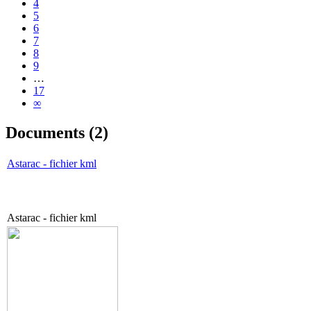
4
5
6
7
8
9
…
17
∞
Documents (2)
Astarac - fichier kml
Astarac - fichier kml