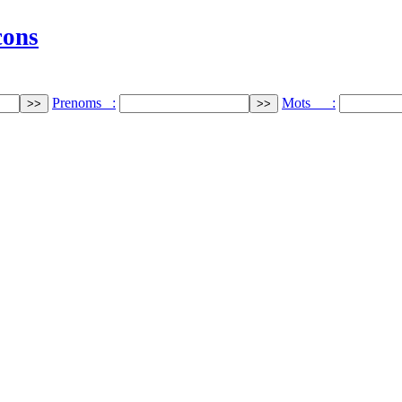
cons
Prenoms :
Mots :