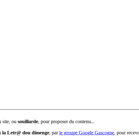
u site, ou
souillarde
, pour proposer du contenu...
 à
la Letr@ dou dimenge
, par
le groupe Google Gascogne
, pour recevo