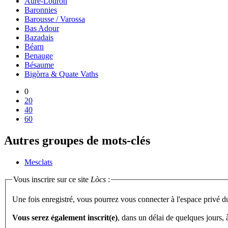
Aure-Louron
Baronnies
Barousse / Varossa
Bas Adour
Bazadais
Béarn
Benauge
Bésaume
Bigòrra & Quate Vaths
0
20
40
60
Autres groupes de mots-clés
Mesclats
Vous inscrire sur ce site
Lòcs
:
Une fois enregistré, vous pourrez vous connecter à l'espace privé d
Vous serez également inscrit(e)
, dans un délai de quelques jours,