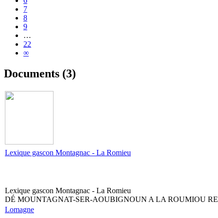
6
7
8
9
…
22
∞
Documents (3)
Lexique gascon Montagnac - La Romieu
Lexique gascon Montagnac - La Romieu
DÉ MOUNTAGNAT-SER-AOUBIGNOUN A LA ROUMIOU REC
Lomagne