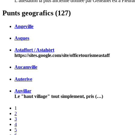
L’attestation la plus ancienne donnée par Généanet est à Fleura
Punts geografics (127)
Angeville
Asques
Astaffort / Astahòrt
https://sites.google.com/site/officetourismeastaff
Aucamville
Auterive
Auvillar
Le "haut village" tout simplement, pris (…)
1
2
3
4
5