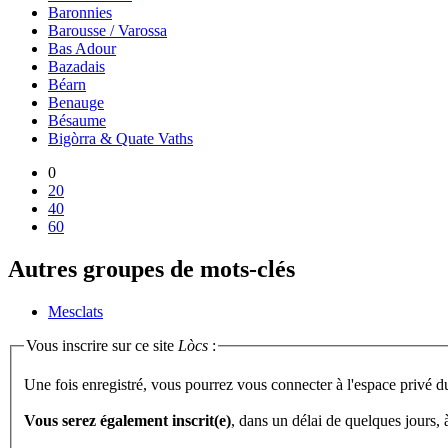
Baronnies
Barousse / Varossa
Bas Adour
Bazadais
Béarn
Benauge
Bésaume
Bigòrra & Quate Vaths
0
20
40
60
Autres groupes de mots-clés
Mesclats
Vous inscrire sur ce site
Lòcs
:
Une fois enregistré, vous pourrez vous connecter à l'espace privé d
Vous serez également inscrit(e)
, dans un délai de quelques jours,