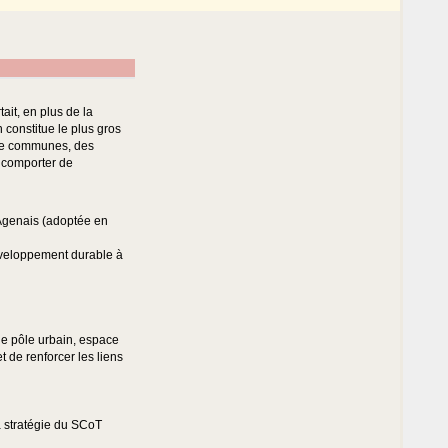
ait, en plus de la
constitue le plus gros
de communes, des
 comporter de
’Agenais (adoptée en
développement durable à
yque pôle urbain, espace
 de renforcer les liens
la stratégie du SCoT