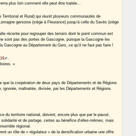
rra plus loin comment elle peut être traitée...
e Territorial et Rural) qui réunit plusieurs communautés de
omagne gersoise (siège à Fleurance) jusqu’à celle du Savès (siège
e récente pour regrouper des terroirs dont le point commun est
 ne sont pas des portes de Gascogne, puisque la Gascogne les
 la Gascogne au Département du Gers, ce qu’il ne faut pas faire !
019
.
itoires. »
dire que la coopération de deux pays de Départements et de Régions
, ignorée, maltraitée, divisée, par les Départements et Régions.
e du territoire national, doivent, encore plus que par le passé,
e solidarité et de partage, certes au bénéfice d’elles-mêmes, mais
 ensemble régional.
rent un rôle de « régulateur » de la densification urbaine une offre