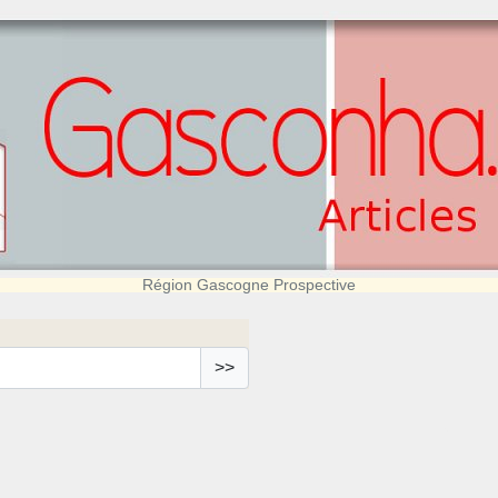
Région Gascogne Prospective
>>