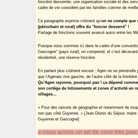
foncière desserrée, une organisation sociale et des ser
cadre de vie considéré par les familles comme de meille
Ce paragraphe exprime crûment qu’
on ne compte que 
(périurbain et rural) offre du "foncier desserré" !
Partage de fonctions souvent avancé aussi entre les Métr
Puisque nous sommes ici dans le cadre d’une convention
Gascogne" (pays rural), on comprend, et c’est décevant
résidentiel, une réserve foncière.
En parlant plus crûment encore : Agen ne se prend-elle 
que l’Agenais rive gauche, de l’autre côté de la frontiè
Qu’Agen rayonne, pourquoi pas ! ça dépend comment 
son cortège de lotissements et zones d’activité en r
villages...
« Pour des raisons de géographie et notamment de risqu
non pas côté Guyenne. » [Jean Dionis du Séjour, maire d’
Guyenne et Gascogne]
« nous avons un art de vivre très pro