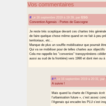
Vos commentaires
#
Le 16 septembre 2019 à 19:39
,
par
GSG
Convention Agenais - Portes de Gascogne
Je reste très sceptique devant ces chartes très générales 
de faire quelque chose même quand on ne fait à peu près
territoriaux, etc...
Manque de plus un souffle mobilisateur que pourrait êtr
Qui va se mobiliser pour de telles chartes aux objectif
Cela me rappelle les "convenios" transpyrénéens célébr
aussi au sud de la frontière) vers 1990 et dont rien ou à 
#
^
Le 16 septembre 2019 à 20:31
,
par
A suivre !
Mais quand la charte de l’Agenais écrit
l’urbanisation future », c’est assez conc
l’Agenais qui encadre les PLU s’est inspi