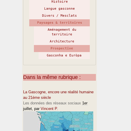
Histoire
Langue gasconne
Divers / Mesclats
Paysages & territoires
Aménagement du
territoire
Architecture
Prospective
Gasconha e Euròpa
Dans la même rubrique :
La Gascogne, encore une réalité humaine
au 21ème siècle
Les données des réseaux sociaux
1er
juillet
, par
Vincent P.