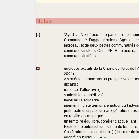
Notes
[
1
]
"Syndicat Mixte" peut-être parce qu’il comport
Communauté d’agglomération d’Agen qui en 
morceau, et de deux petites communautés 
communes isolées. Or un PETR ne peut pas
communes isolées.
[
2
]
quelques extraits de la Charte du Pays de l
2004) :
« stratégie globale, vision prospective de 
dix ans :
renforcer l’attractivité,
soutenir la compétitivité,
favoriser la solidarité.
maintenir l’unité territoriale autour du tript
périurbain et espaces ruraux périphériques et
entre ville et campagne :
un territoire équilibré, cohérent, accueillant
Exploiter le potentiel touristique du territoire
Ces fondements constituent [...] le cœur de 
adopté en février 2014. »