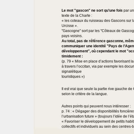
Le mot "gascon" ne sort qu’une fois
par un
texte de la Charte :
« les coteaux du ruisseau des Gascons sur 
Urcisse ».
"Gascogne" sort par les "Côteaux de Gascog
pays voisins.
Au total, pas de référence gasconne, même
communiquer une identité "Pays de l’Agen
développement", où cependant le mot "occ
timidement :
(p. 79 « Mise en place d’actions favorisant l
à travers l’occitan, via par exemple les docu
signalétique
touristiques »)
Il est vrai que seule la partie rive gauche 
selon le critère de la langue.
Autres points qui peuvent nous intéresser :
p. 74 : « Dégager des disponibilités foncière
l’urbanisation future » (toujours l’idée de l’é
« Favoriser le développement de petits habi
collectifs et individuels au sein des centres-