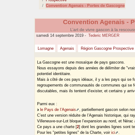
Convention Agenais - Portes de Gascogne
Convention Agenais - 
L’art de vivre gascon à la rescou
samedi 14 septembre 2019
-
Tederic MERGER
Lomagne
Agenais
Région Gascogne Prospective
La Gascogne est une mosaïque de pays gascons.
Nous essayons depuis des années de délimiter de "vrais
potentiel identitaire.
Mais à côté de ces pays idéaux, il y a les pays qui se fon
regroupements de communautés de communes qui se font
discutables, mais ils tentent d’exister, et certains y arriv
Parmi eux :
le Pays de l’Agenais
, partiellement gascon selon nos
C’est une version réduite de l’Agenais historique, qui r
Villeneuve-sur-Lot bloque l’expansion au nord, et Nérac à
Ce pays a une charte
[
2
]
dont les grandes lignes sont te
Pour les "petites lignes" de la Charte, voir
ici
.