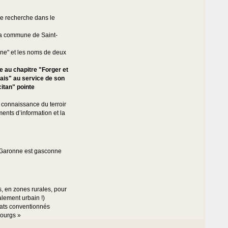
e recherche dans le
la commune de Saint-
ne" et les noms de deux
 au chapitre "Forger et
ais" au service de son
itan" pointe
a connaissance du terroir
ments d’information et la
de Garonne est gasconne
s, en zones rurales, pour
talement urbain !)
tats conventionnés
bourgs »