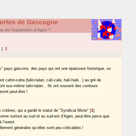
Portes de Gascogne
sse de l’expansion d’Agen ?
|
3
" pays gascons, des pays qui ont une épaisseur historique, un
t cahin-caha (talin-talan, calí-calà, halí-halè...) au gré de
 eux-même talin-talan... Ils ont souvent des contours
eront peut-être !
 critères, qui a gardé le statut de "Syndicat Mixte"
[
1
]
.
ayonne surtout au sud et au sud-est d’Agen, peut-être parce que
 l’ouest.
llement générales qu’elles sont peu criticables !