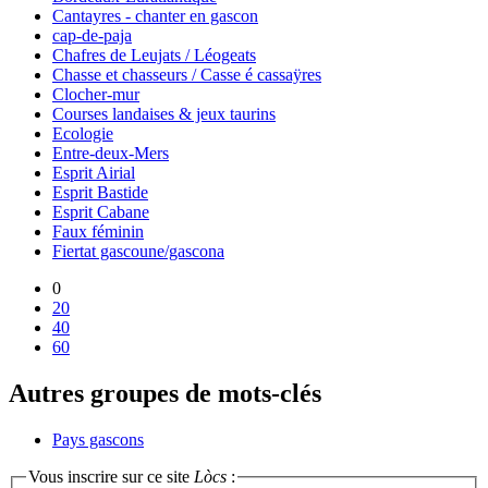
Cantayres - chanter en gascon
cap-de-paja
Chafres de Leujats / Léogeats
Chasse et chasseurs / Casse é cassaÿres
Clocher-mur
Courses landaises & jeux taurins
Ecologie
Entre-deux-Mers
Esprit Airial
Esprit Bastide
Esprit Cabane
Faux féminin
Fiertat gascoune/gascona
0
20
40
60
Autres groupes de mots-clés
Pays gascons
Vous inscrire sur ce site
Lòcs
: