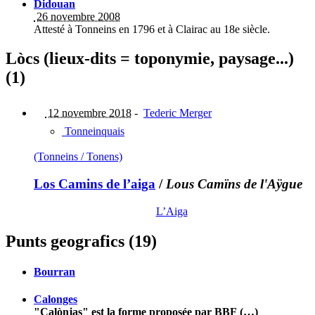
Didouan
26 novembre 2008
Attesté à Tonneins en 1796 et à Clairac au 18e siècle.
Lòcs (lieux-dits = toponymie, paysage...)
(1)
12 novembre 2018
-
Tederic Merger
Tonneinquais
(Tonneins / Tonens)
Los Camins de l’aiga
/
Lous Camïns de l'Aÿgue
L’Aiga
Punts geografics (19)
Bourran
Calonges
"Calònjas" est la forme proposée par BBF (…)