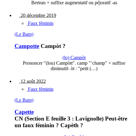
Bertran + suffixe augmentatif ou péjoratif -as
20 décembre 2019
Faux féminin
(Le Barp)
Campotte
Campòt ?
(lo) Campòt
Prononcer "(lou) Campòtt". camp "’champ" + suffixe
diminutif- òt : "petit (…)
12 août 2022
Faux féminin
(Le Barp)
Capette
CN (Section E feuille 3 : Lavignolle) Peut-être
un faux féminin ? Capèth ?