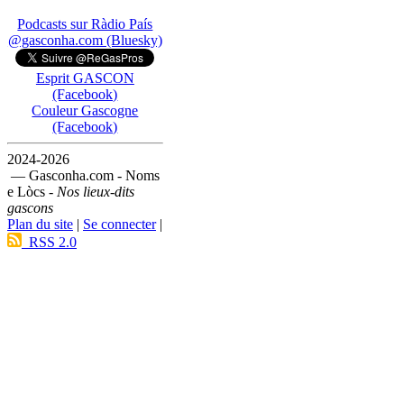
Podcasts sur Ràdio País
@gasconha.com (Bluesky)
Esprit GASCON
(Facebook)
Couleur Gascogne
(Facebook)
2024-2026
— Gasconha.com - Noms
e Lòcs -
Nos lieux-dits
gascons
Plan du site
|
Se connecter
|
RSS 2.0