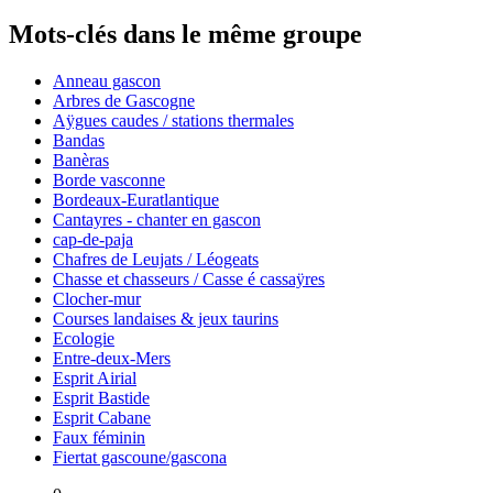
Mots-clés dans le même groupe
Anneau gascon
Arbres de Gascogne
Aÿgues caudes / stations thermales
Bandas
Banèras
Borde vasconne
Bordeaux-Euratlantique
Cantayres - chanter en gascon
cap-de-paja
Chafres de Leujats / Léogeats
Chasse et chasseurs / Casse é cassaÿres
Clocher-mur
Courses landaises & jeux taurins
Ecologie
Entre-deux-Mers
Esprit Airial
Esprit Bastide
Esprit Cabane
Faux féminin
Fiertat gascoune/gascona