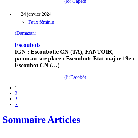
(lo) Capèth
24 janvier 2024
Faux féminin
(Damazan)
Escoubots
IGN : Escoubotte CN (TA), FANTOIR,
panneau sur place : Escoubots Etat major 19e :
Escoubot CN (…)
(l’)Escobòt
1
2
3
∞
Sommaire Articles