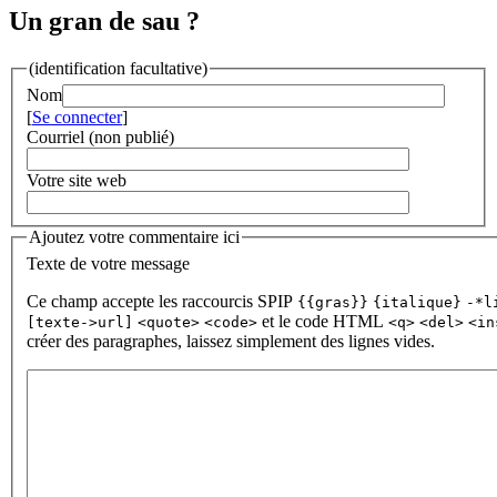
Un gran de sau ?
(identification facultative)
Nom
[
Se connecter
]
Courriel (non publié)
Votre site web
Ajoutez votre commentaire ici
Texte de votre message
Ce champ accepte les raccourcis SPIP
{{gras}}
{italique}
-*l
et le code HTML
[texte->url]
<quote>
<code>
<q>
<del>
<in
créer des paragraphes, laissez simplement des lignes vides.