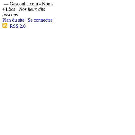
— Gasconha.com - Noms
e Lòcs -
Nos lieux-dits
gascons
Plan du site
|
Se connecter
|
RSS 2.0