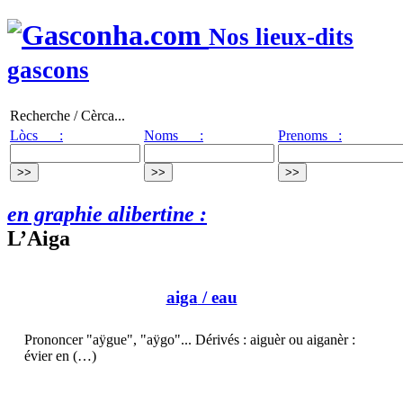
Nos lieux-dits
gascons
Recherche / Cèrca...
Lòcs :
Noms :
Prenoms :
en graphie alibertine :
L’Aiga
aiga
/ eau
Prononcer "aÿgue", "aÿgo"... Dérivés : aiguèr ou aiganèr :
évier en (…)