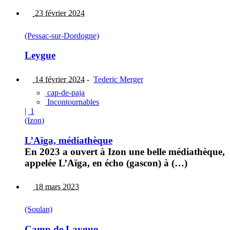
23 février 2024
(Pessac-sur-Dordogne)
Leygue
14 février 2024
-
Tederic Merger
cap-de-paja
Incontournables
|
1
(Izon)
L’Aïga, médiathèque
En 2023 a ouvert à Izon une belle médiathèque,
appelée L’Aïga, en écho (gascon) à (…)
18 mars 2023
(Soulan)
Camp de Layguo