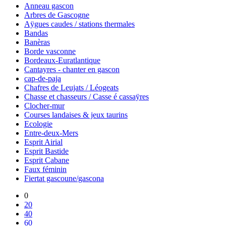
Anneau gascon
Arbres de Gascogne
Aÿgues caudes / stations thermales
Bandas
Banèras
Borde vasconne
Bordeaux-Euratlantique
Cantayres - chanter en gascon
cap-de-paja
Chafres de Leujats / Léogeats
Chasse et chasseurs / Casse é cassaÿres
Clocher-mur
Courses landaises & jeux taurins
Ecologie
Entre-deux-Mers
Esprit Airial
Esprit Bastide
Esprit Cabane
Faux féminin
Fiertat gascoune/gascona
0
20
40
60