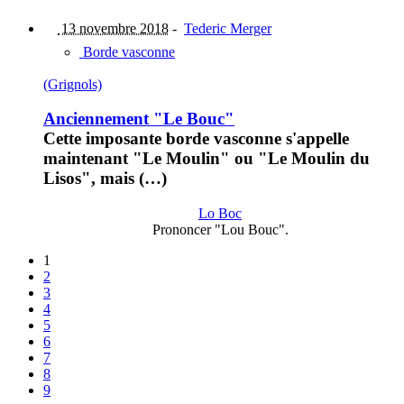
13 novembre 2018
-
Tederic Merger
Borde vasconne
(Grignols)
Anciennement "Le Bouc"
Cette imposante borde vasconne s'appelle
maintenant "Le Moulin" ou "Le Moulin du
Lisos", mais (…)
Lo Boc
Prononcer "Lou Bouc".
1
2
3
4
5
6
7
8
9