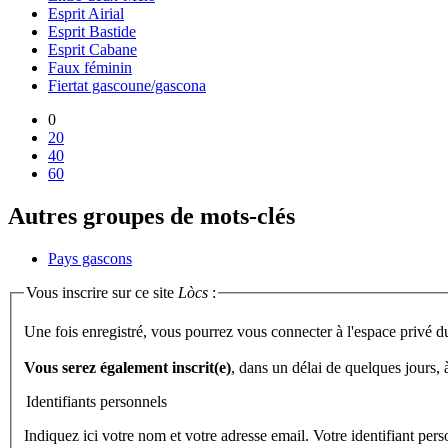
Esprit Airial
Esprit Bastide
Esprit Cabane
Faux féminin
Fiertat gascoune/gascona
0
20
40
60
Autres groupes de mots-clés
Pays gascons
Vous inscrire sur ce site
Lòcs
:
Une fois enregistré, vous pourrez vous connecter à l'espace privé d
Vous serez également inscrit(e)
, dans un délai de quelques jours,
Identifiants personnels
Indiquez ici votre nom et votre adresse email. Votre identifiant per