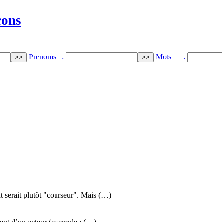
cons
Prenoms :
Mots :
 serait plutôt "courseur". Mais (…)
ment d’un acteur (exemple : (…)