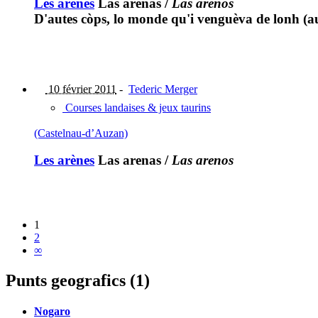
Les arènes
Las arenas
/
Las arénos
D'autes còps, lo monde qu'i venguèva de lonh (a
10 février 2011
-
Tederic Merger
Courses landaises & jeux taurins
(Castelnau-d’Auzan)
Les arènes
Las arenas
/
Las arenos
1
2
∞
Punts geografics (1)
Nogaro