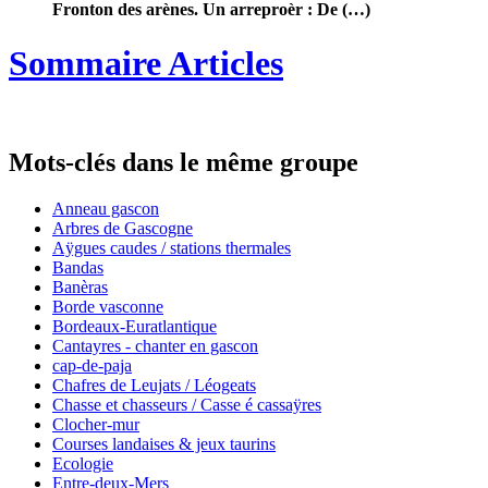
Fronton des arènes. Un arreproèr : De (…)
Sommaire Articles
Mots-clés dans le même groupe
Anneau gascon
Arbres de Gascogne
Aÿgues caudes / stations thermales
Bandas
Banèras
Borde vasconne
Bordeaux-Euratlantique
Cantayres - chanter en gascon
cap-de-paja
Chafres de Leujats / Léogeats
Chasse et chasseurs / Casse é cassaÿres
Clocher-mur
Courses landaises & jeux taurins
Ecologie
Entre-deux-Mers