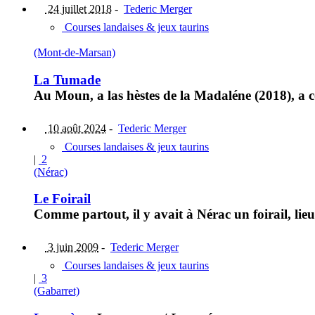
24 juillet 2018
-
Tederic Merger
Courses landaises & jeux taurins
(Mont-de-Marsan)
La Tumade
Au Moun, a las hèstes de la Madaléne (2018), a co
10 août 2024
-
Tederic Merger
Courses landaises & jeux taurins
|
2
(Nérac)
Le Foirail
Comme partout, il y avait à Nérac un foirail, lieu
3 juin 2009
-
Tederic Merger
Courses landaises & jeux taurins
|
3
(Gabarret)