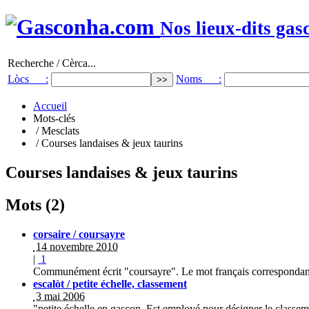
Nos lieux-dits gas
Recherche / Cèrca...
Lòcs :
Noms :
Accueil
Mots-clés
/ Mesclats
/ Courses landaises & jeux taurins
Courses landaises & jeux taurins
Mots (2)
corsaire / coursayre
14 novembre 2010
|
1
Communément écrit "coursayre". Le mot français correspondant
escalòt / petite échelle, classement
3 mai 2006
"petite échelle en gascon. Est employé pour désigner le classe