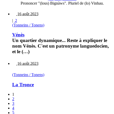
Prononcer "(lous) Bignàws". Pluriel de (lo) Vinhau.
16 août 2023
|
2
(Tonneins / Tonens)
Vénès
Un quartier dynamique... Reste à expliquer le
nom Vénès. C'est un patronyme languedocien,
et le (…)
16 août 2023
(Tonneins / Tonens)
La Tronce
1
2
3
4
5