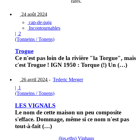
rares.
24 août 2024
cap-de-paja
Incontournables
|
2
(Tonneins / Tonens)
Trogue
Ce n'est pas loin de la rivière "la Torgue", mais
c'est Trogue ! IGN 1950 : Torque (!) Un (…)
26 avril 2024
-
Tederic Merger
|
1
(Tonneins / Tonens)
LES VIGNALS
Le nom de cette maison un peu composite
s'efface. Dommage, même si ce nom n'est pas
tout-à-fait (…)
(los,eths) Vinhaus