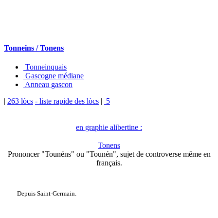
Tonneins / Tonens
Tonneinquais
Gascogne médiane
Anneau gascon
|
263 lòcs
- liste rapide des lòcs
|
5
en graphie alibertine :
Tonens
Prononcer "Tounéns" ou "Tounén", sujet de controverse même en
français.
Depuis Saint-Germain.