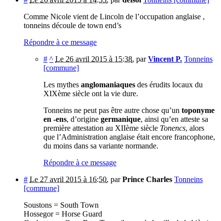
Comme Nicole vient de Lincoln de l’occupation anglaise ,
tonneins découle de town end’s
Répondre à ce message
#
^
Le 26 avril 2015 à 15:38
,
par
Vincent P.
Tonneins
[commune]
Les mythes
anglomaniaques
des érudits locaux du
XIXème siècle ont la vie dure.
Tonneins ne peut pas être autre chose qu’un
toponyme
en -ens
, d’origine
germanique
, ainsi qu’en atteste sa
première attestation au XIIème siècle
Tonencs
, alors
que l’Administration anglaise était encore francophone,
du moins dans sa variante normande.
Répondre à ce message
#
Le 27 avril 2015 à 16:50
,
par
Prince Charles
Tonneins
[commune]
Soustons = South Town
Hossegor = Horse Guard