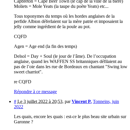
Capbreton = Cape Beer Town (le cap de la ville de la bière)
Moliets = Mole Yeats (la taupe du poète Yeats) etc...
Tous toponymes du temps où les hordes anglaises de la
perfide Albion déferlaient sur la mère patrie et imposaient la
jelly comme ingrédient de la poule au pot.
CQFD
Agen = Age end (la fin des temps)
Delsol = Day + Soul (le jour de l’âme). De l’occupation
anglaise, quand les WAFFEN SS britanniques défilaient au
pas de l’oie dans les rue de Bordeaux en chantant "Swing low
sweet charriot".
re CQFD
Répondre à ce message
#
Le 3 juillet 2022 à 20:53
,
par
Vincent P.
Tonneins, juin
2022
Les quais, encore les quais : est-ce le plus beau site urbain sur
Garonne ?