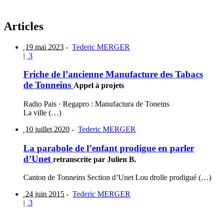
Articles
19 mai 2023
-
Tederic MERGER
|
3
Friche de l’ancienne Manufacture des Tabacs
de Tonneins
Appel à projets
Radio Pais · Regapro : Manufactura de Toneins
La ville (…)
10 juillet 2020
-
Tederic MERGER
La parabole de l’enfant prodigue en parler
d’Unet
retranscrite par Julien B.
Canton de Tonneins Section d’Unet Lou drolle prodigué (…)
24 juin 2015
-
Tederic MERGER
|
3