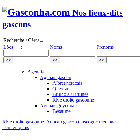
Nos lieux-dits
gascons
Recherche / Cèrca...
Lòcs :
Noms :
Prenoms :
Agenais
Agenais gascon
Albret néracais
Queyran
Brulhois / Brulhés
Rive droite gasconne
Agenais guyennais
Bésaume
Rive droite gasconne
Anneau gascon
Gascogne médiane
Tonneinquais