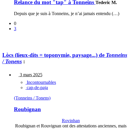
Relance du mot "tap" à Tonneins
Tederic M.
Depuis que je suis à Tonneins, je n’ai jamais entendu (…)
0
3
Lòcs (lieux-dits = toponymie, paysage...) de
Tonneins
/ Tonens
:
3 mars 2025
Incontournables
cap-de-paja
(Tonneins / Tonens)
Roubignan
Rovinhan
Roubignan et Rouvignan ont des attestations anciennes, mais