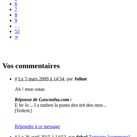
6
7
8
9
…
53
∞
Vos commentaires
#
Le 5 mars 2009 à 14:54
,
par
Julian
Ah ! mon ostau
Réponse de Gasconha.com :
E be òc... I a tanben la punta deu teit deu men...
[Tederic]
Répondre à ce message
#
Le 26 avril 2015 à 14:53
,
par
delsol
Tonneins [commune]