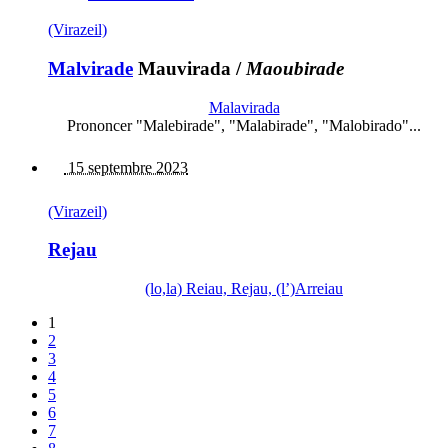
(Virazeil)
Malvirade
Mauvirada
/
Maoubirade
Malavirada
Prononcer "Malebirade", "Malabirade", "Malobirado"...
15 septembre 2023
(Virazeil)
Rejau
(lo,la) Reiau, Rejau, (l’)Arreiau
1
2
3
4
5
6
7