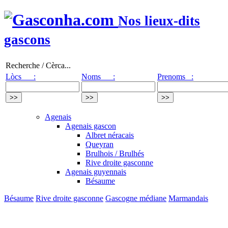
Nos lieux-dits
gascons
Recherche / Cèrca...
Lòcs :
Noms :
Prenoms :
Agenais
Agenais gascon
Albret néracais
Queyran
Brulhois / Brulhés
Rive droite gasconne
Agenais guyennais
Bésaume
Bésaume
Rive droite gasconne
Gascogne médiane
Marmandais