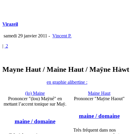
Virazeil
samedi 29 janvier 2011
-
Vincent P.
|
2
Mayne Haut
/ Maine Haut
/ Maÿne Hàwt
en graphie alibertine :
(lo) Maine
Maine Haut
Prononcer "(lou) Maÿné" en
Prononcer "Maÿne Haout"
mettant l’accent tonique sur Maÿ.
maine
/ domaine
maine
/ domaine
Très fréquent dans nos