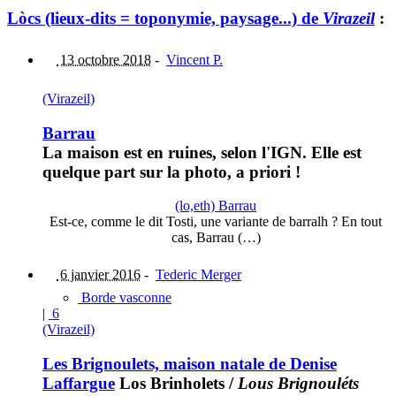
Lòcs (lieux-dits = toponymie, paysage...) de
Virazeil
:
13 octobre 2018
-
Vincent P.
(Virazeil)
Barrau
La maison est en ruines, selon l'IGN. Elle est
quelque part sur la photo, a priori !
(lo,eth) Barrau
Est-ce, comme le dit Tosti, une variante de barralh ? En tout
cas, Barrau (…)
6 janvier 2016
-
Tederic Merger
Borde vasconne
|
6
(Virazeil)
Les Brignoulets, maison natale de Denise
Laffargue
Los Brinholets
/
Lous Brignouléts