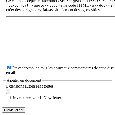
Ce champ accepte les raccourcis SPIP
{{gras}}
{italique}
-*l
et le code HTML
[texte->url]
<quote>
<code>
<q>
<del>
<in
créer des paragraphes, laissez simplement des lignes vides.
Prévenez-moi de tous les nouveaux commentaires de cette discu
email
Ajouter un document
Extensions autorisées : toutes
Je veux recevoir la Newsletter