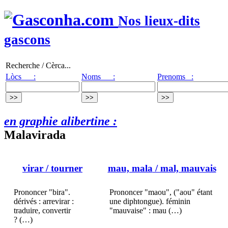
Nos lieux-dits
gascons
Recherche / Cèrca...
Lòcs :
Noms :
Prenoms :
en graphie alibertine :
Malavirada
virar
/ tourner
mau, mala
/ mal, mauvais
Prononcer "bira".
Prononcer "maou", ("aou" étant
dérivés : arrevirar :
une diphtongue). féminin
traduire, convertir
"mauvaise" : mau (…)
? (…)