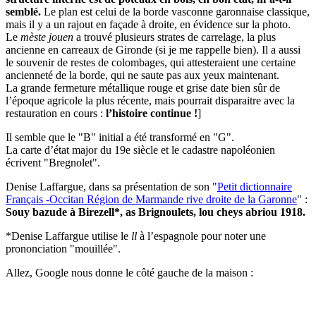
semblé.
Le plan est celui de la borde vasconne garonnaise classique,
mais il y a un rajout en façade à droite, en évidence sur la photo.
Le
mèste jouen
a trouvé plusieurs strates de carrelage, la plus
ancienne en carreaux de Gironde (si je me rappelle bien). Il a aussi
le souvenir de restes de colombages, qui attesteraient une certaine
ancienneté de la borde, qui ne saute pas aux yeux maintenant.
La grande fermeture métallique rouge et grise date bien sûr de
l’époque agricole la plus récente, mais pourrait disparaitre avec la
restauration en cours :
l’histoire continue !
]
Il semble que le "B" initial a été transformé en "G".
La carte d’état major du 19e siècle et le cadastre napoléonien
écrivent "Bregnolet".
Denise Laffargue, dans sa présentation de son "
Petit dictionnaire
Français -Occitan Région de Marmande rive droite de la Garonne
" :
Souy bazude à Birezell*, as Brignoulets, lou cheys abriou 1918.
*Denise Laffargue utilise le
ll
à l’espagnole pour noter une
prononciation "mouillée".
Allez, Google nous donne le côté gauche de la maison :