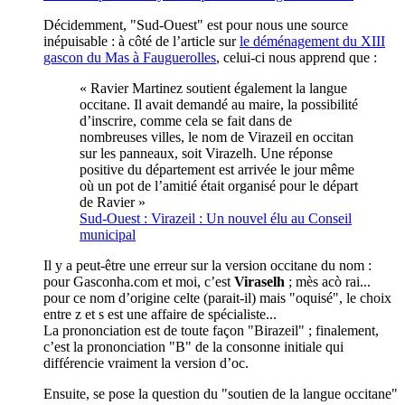
Décidemment, "Sud-Ouest" est pour nous une source
inépuisable : à côté de l’article sur
le déménagement du XIII
gascon du Mas à Fauguerolles
, celui-ci nous apprend que :
« Ravier Martinez soutient également la langue
occitane. Il avait demandé au maire, la possibilité
d’inscrire, comme cela se fait dans de
nombreuses villes, le nom de Virazeil en occitan
sur les panneaux, soit Virazelh. Une réponse
positive du département est arrivée le jour même
où un pot de l’amitié était organisé pour le départ
de Ravier »
Sud-Ouest : Virazeil : Un nouvel élu au Conseil
municipal
Il y a peut-être une erreur sur la version occitane du nom :
pour Gasconha.com et moi, c’est
Viraselh
; mès acò rai...
pour ce nom d’origine celte (parait-il) mais "oquisé", le choix
entre z et s est une affaire de spécialiste...
La prononciation est de toute façon "Birazeil" ; finalement,
c’est la prononciation "B" de la consonne initiale qui
différencie vraiment la version d’oc.
Ensuite, se pose la question du "soutien de la langue occitane"