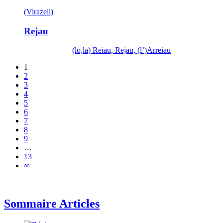
(Virazeil)
Rejau
(lo,la) Reiau, Rejau, (l’)Arreiau
1
2
3
4
5
6
7
8
9
…
13
∞
Sommaire Articles