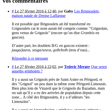
Vos commentaires
#
Le 27 février 2016 à 12:40
,
par
Gaby
Les Brignoulets,
maison natale de Denise Laffargue
Il est possible que Brignoulets ait été transformé en
Grignoulets car le nom aurait été compris comme ’’Grignolais,
gens venus de Grignols’’ (encore qu’on dise
Granhòs
en
gascon).
D’autre part, les doublets B/G en gascon existent :
jauga/jauva
,
seuga/seuva
,
golh/bolh
(trou d’eau)...
Répondre à ce message
#
Le 27 février 2016 à 22:02
,
par
Tederic Merger
Que seren
aqueths grinholets ?
Il y a aussi un Grignols près de Saint Astier en Périgord, et
des "Grignol" un peu dans la même zone Périgord-Limousin.
Bien plus loin de Virazeil que le Grignols du Bazadais, mais
on sait qu’il y a eu des arrivées de population depuis cette
zone... A côté des Brignoulets, il y a d’ailleurs "les
Limouzins".
Il y a aussi en languedocien « grinhar v. craquer, grincer ».