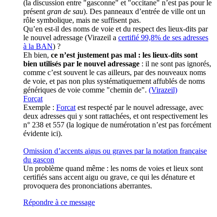
(la discussion entre "gasconne" et "occitane" n’est pas pour le
présent
gran de sau
). Des panneaux d’entrée de ville ont un
rôle symbolique, mais ne suffisent pas.
Qu’en est-il des noms de voie et du respect des lieux-dits par
le nouvel adressage (Virazeil a
certifié 99,8% de ses adresses
à la BAN
) ?
Eh bien,
ce n’est justement pas mal : les lieux-dits sont
bien utilisés par le nouvel adressage
: il ne sont pas ignorés,
comme c’est souvent le cas ailleurs, par des nouveaux noms
de voie, et pas non plus systématiquement affublés de noms
génériques de voie comme "chemin de".
(Virazeil)
Forçat
Exemple :
Forcat
est respecté par le nouvel adressage, avec
deux adresses qui y sont rattachées, et ont respectivement les
n° 238 et 557 (la logique de numérotation n’est pas forcément
évidente ici).
Omission d’accents aigus ou graves par la notation française
du gascon
Un problème quand même : les noms de voies et lieux sont
certifiés sans accent aigu ou grave, ce qui les dénature et
provoquera des prononciations aberrantes.
Répondre à ce message