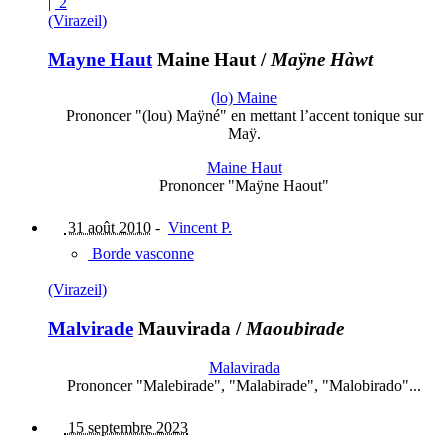
|
2
(Virazeil)
Mayne Haut
Maine Haut
/
Maÿne Hàwt
(lo) Maine
Prononcer "(lou) Maÿné" en mettant l’accent tonique sur
Maÿ.
Maine Haut
Prononcer "Maÿne Haout"
31 août 2010
-
Vincent P.
Borde vasconne
(Virazeil)
Malvirade
Mauvirada
/
Maoubirade
Malavirada
Prononcer "Malebirade", "Malabirade", "Malobirado"...
15 septembre 2023