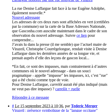
La rue Denise Laffargue fait face à la rue Eugène Adolphe,
également nouvelle.*
Nouvel adressage
Les adresses de ces deux rues sont affichées en vert (certifiées
par la commune) sur la carte de la Base Adresses Nationale,
que Gasconha.com ausculte maintenant dans le cadre de son
observation du nouvel adressage. Suivre
ce lien
pour
comprendre...
J’avais lu dans la presse (il me semble) que l’actuel maire de
Virazeil, Christophe Courrègelongue, rendait visite à Denise
Laffargue dans les dernières années de sa longue vie, et
prenait auprès d’elle des leçons de gascon local...
*En fait, ce sont des impasses, mais contrairement à d’autres
communes où le nouvel adressage - dans un souci
pragmatique - appelle "impasse" les impasses, ici, c’est "rue"
qui a été choisi comme type de voie.
Pour Denise Laffargue,
carrelòt
aurait été plus indiqué (mais
ne veut pas dire impasse) ?
carrelòt = ruelle
Répondre à ce message
#
Le 15 septembre 2023 à 10:36
,
par
Tederic Merger
Virazeil : présence symbolique de la "langue occitane"