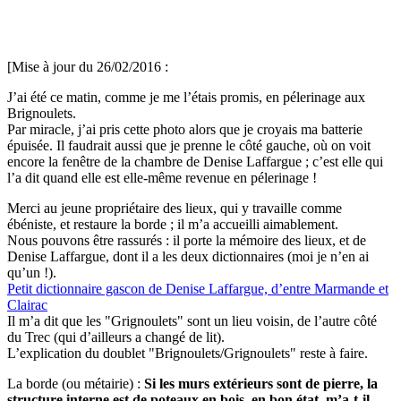
[Mise à jour du 26/02/2016 :
J’ai été ce matin, comme je me l’étais promis, en pélerinage aux
Brignoulets.
Par miracle, j’ai pris cette photo alors que je croyais ma batterie
épuisée. Il faudrait aussi que je prenne le côté gauche, où on voit
encore la fenêtre de la chambre de Denise Laffargue ; c’est elle qui
l’a dit quand elle est elle-même revenue en pélerinage !
Merci au jeune propriétaire des lieux, qui y travaille comme
ébéniste, et restaure la borde ; il m’a accueilli aimablement.
Nous pouvons être rassurés : il porte la mémoire des lieux, et de
Denise Laffargue, dont il a les deux dictionnaires (moi je n’en ai
qu’un !).
Petit dictionnaire gascon de Denise Laffargue, d’entre Marmande et
Clairac
Il m’a dit que les "Grignoulets" sont un lieu voisin, de l’autre côté
du Trec (qui d’ailleurs a changé de lit).
L’explication du doublet "Brignoulets/Grignoulets" reste à faire.
La borde (ou métairie) :
Si les murs extérieurs sont de pierre, la
structure interne est de poteaux en bois, en bon état, m’a-t-il