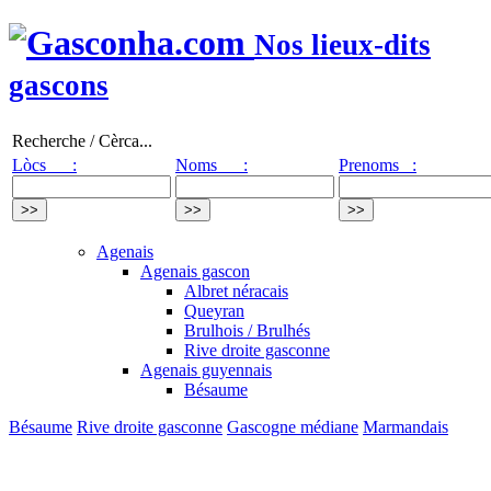
Nos lieux-dits
gascons
Recherche / Cèrca...
Lòcs :
Noms :
Prenoms :
Agenais
Agenais gascon
Albret néracais
Queyran
Brulhois / Brulhés
Rive droite gasconne
Agenais guyennais
Bésaume
Bésaume
Rive droite gasconne
Gascogne médiane
Marmandais