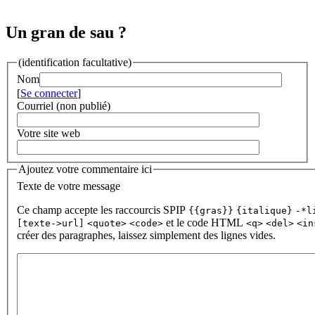
Un gran de sau ?
(identification facultative)
Nom
[
Se connecter
]
Courriel (non publié)
Votre site web
Ajoutez votre commentaire ici
Texte de votre message
Ce champ accepte les raccourcis SPIP
{{gras}}
{italique}
-*l
et le code HTML
[texte->url]
<quote>
<code>
<q>
<del>
<in
créer des paragraphes, laissez simplement des lignes vides.