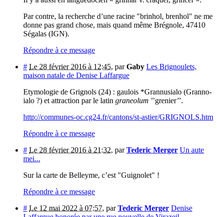
Par contre, la recherche d’une racine "brinhol, brenhol" ne me
donne pas grand chose, mais quand même Brégnole, 47410
Ségalas (IGN).
Répondre à ce message
#
Le 28 février 2016 à 12:45
,
par
Gaby
Les Brignoulets,
maison natale de Denise Laffargue
Etymologie de Grignols (24) : gaulois *Grannusialo (Granno-
ialo ?) et attraction par le latin
graneolum
’’grenier’’.
http://communes-oc.cg24.fr/cantons/st-astier/GRIGNOLS.htm
Répondre à ce message
#
Le 28 février 2016 à 21:32
,
par
Tederic Merger
Un aute
mei...
Sur la carte de Belleyme, c’est "Guignolet" !
Répondre à ce message
#
Le 12 mai 2022 à 07:57
,
par
Tederic Merger
Denise
Laffargue honorée par une rue nouvelle de Virazeil