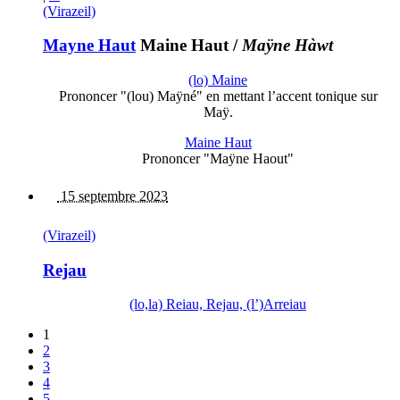
(Virazeil)
Mayne Haut
Maine Haut
/
Maÿne Hàwt
(lo) Maine
Prononcer "(lou) Maÿné" en mettant l’accent tonique sur
Maÿ.
Maine Haut
Prononcer "Maÿne Haout"
15 septembre 2023
(Virazeil)
Rejau
(lo,la) Reiau, Rejau, (l’)Arreiau
1
2
3
4
5