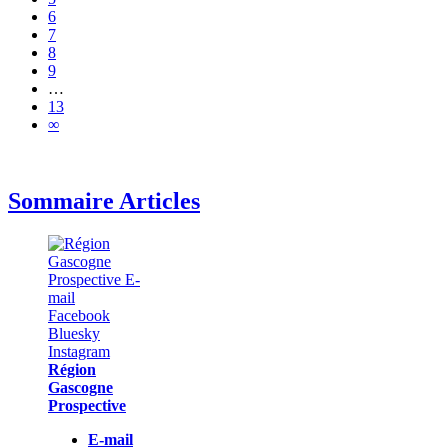
6
7
8
9
…
13
∞
Sommaire Articles
Région
Gascogne
Prospective
E-mail