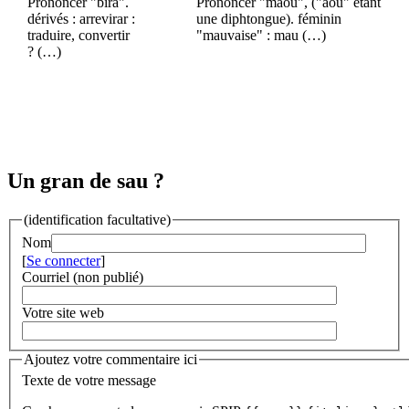
Prononcer "bira".
Prononcer "maou", ("aou" étant
dérivés : arrevirar :
une diphtongue). féminin
traduire, convertir
"mauvaise" : mau (…)
? (…)
Un gran de sau ?
(identification facultative)
Nom
[
Se connecter
]
Courriel (non publié)
Votre site web
Ajoutez votre commentaire ici
Texte de votre message