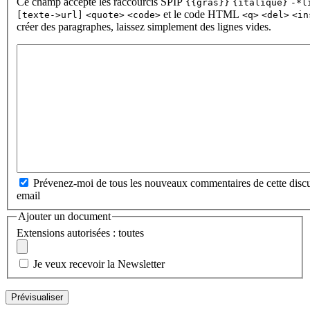
Ce champ accepte les raccourcis SPIP
{{gras}}
{italique}
-*l
et le code HTML
[texte->url]
<quote>
<code>
<q>
<del>
<in
créer des paragraphes, laissez simplement des lignes vides.
Prévenez-moi de tous les nouveaux commentaires de cette discu
email
Ajouter un document
Extensions autorisées : toutes
Je veux recevoir la Newsletter