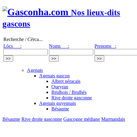
Nos lieux-dits
gascons
Recherche / Cèrca...
Lòcs :
Noms :
Prenoms :
Agenais
Agenais gascon
Albret néracais
Queyran
Brulhois / Brulhés
Rive droite gasconne
Agenais guyennais
Bésaume
Bésaume
Rive droite gasconne
Gascogne médiane
Marmandais