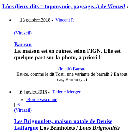
Lòcs (lieux-dits = toponymie, paysage...) de
Virazeil
:
13 octobre 2018
-
Vincent P.
(Virazeil)
Barrau
La maison est en ruines, selon l'IGN. Elle est
quelque part sur la photo, a priori !
(lo,eth) Barrau
Est-ce, comme le dit Tosti, une variante de barralh ? En tout
cas, Barrau (…)
6 janvier 2016
-
Tederic Merger
Borde vasconne
|
6
(Virazeil)
Les Brignoulets, maison natale de Denise
Laffargue
Los Brinholets
/
Lous Brignouléts