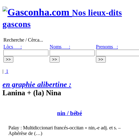
Nos lieux-dits
gascons
Recherche / Cèrca...
Lòcs :
Noms :
Prenoms :
|
1
en graphie alibertine :
Lanina + (la) Nina
nin
/ bébé
Palay : Multidiccionari francés-occitan « nin,-e adj. et s. –
Aphérèse de (…)