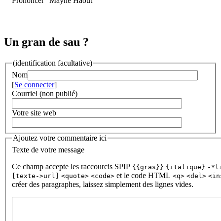
Prononcer "Maÿne Haout"
Un gran de sau ?
(identification facultative)
Nom
[
Se connecter
]
Courriel (non publié)
Votre site web
Ajoutez votre commentaire ici
Texte de votre message
Ce champ accepte les raccourcis SPIP
{{gras}}
{italique}
-*l
et le code HTML
[texte->url]
<quote>
<code>
<q>
<del>
<in
créer des paragraphes, laissez simplement des lignes vides.