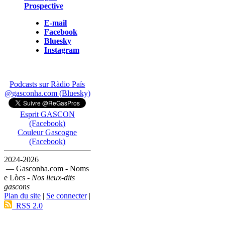
Prospective
E-mail
Facebook
Bluesky
Instagram
Podcasts sur Ràdio País
@gasconha.com (Bluesky)
Esprit GASCON
(Facebook)
Couleur Gascogne
(Facebook)
2024-2026
— Gasconha.com - Noms
e Lòcs -
Nos lieux-dits
gascons
Plan du site
|
Se connecter
|
RSS 2.0