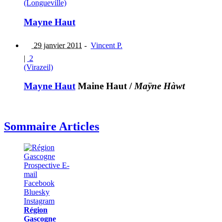
(Longueville)
Mayne Haut
29 janvier 2011
-
Vincent P.
|
2
(Virazeil)
Mayne Haut
Maine Haut
/
Maÿne Hàwt
Sommaire Articles
Région
Gascogne