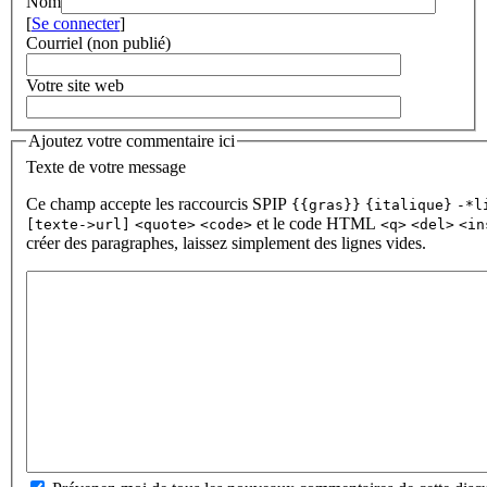
Nom
[
Se connecter
]
Courriel (non publié)
Votre site web
Ajoutez votre commentaire ici
Texte de votre message
Ce champ accepte les raccourcis SPIP
{{gras}}
{italique}
-*l
et le code HTML
[texte->url]
<quote>
<code>
<q>
<del>
<in
créer des paragraphes, laissez simplement des lignes vides.