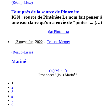
(Réaup-Lisse)
Tout près de la source de Pintenète
IGN : source de Pinténète Le nom fait penser à
une eau claire qu'on a envie de "pinter"... (…)
(la) Pinta neta
2 novembre 2022
-
Tederic Merger
(Réaup-Lisse)
Mariné
(lo) Marinèr
Prononcer "(lou) Marinè".
1
2
3
4
5
6