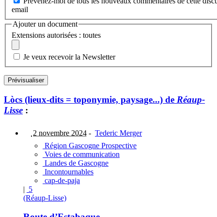
Prévenez-moi de tous les nouveaux commentaires de cette discu
email
Ajouter un document
Extensions autorisées : toutes
Je veux recevoir la Newsletter
Lòcs (lieux-dits = toponymie, paysage...) de
Réaup-
Lisse
:
2 novembre 2024
-
Tederic Merger
Région Gascogne Prospective
Voies de communication
Landes de Gascogne
Incontournables
cap-de-paja
|
5
(Réaup-Lisse)
Route d’Estabaque