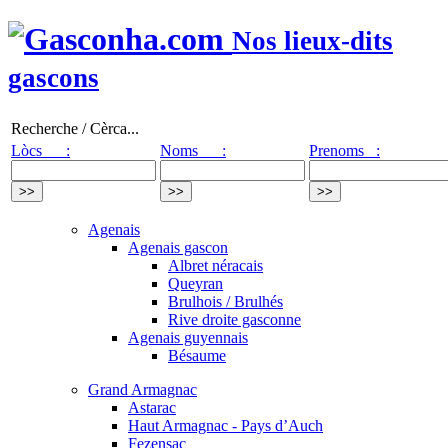
Nos lieux-dits
gascons
Recherche / Cèrca...
Lòcs :
Noms :
Prenoms :
Agenais
Agenais gascon
Albret néracais
Queyran
Brulhois / Brulhés
Rive droite gasconne
Agenais guyennais
Bésaume
Grand Armagnac
Astarac
Haut Armagnac - Pays d’Auch
Fezensac