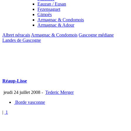
Eauzan / Eusan
Fezensaguet
Gimoès
Armagnac & Condomois
Armagnac & Adour
Albret néracais
Armagnac & Condomois
Gascogne médiane
Landes de Gascogne
Réaup-Lisse
jeudi 24 juillet 2008
-
Tederic Merger
Borde vasconne
|
1