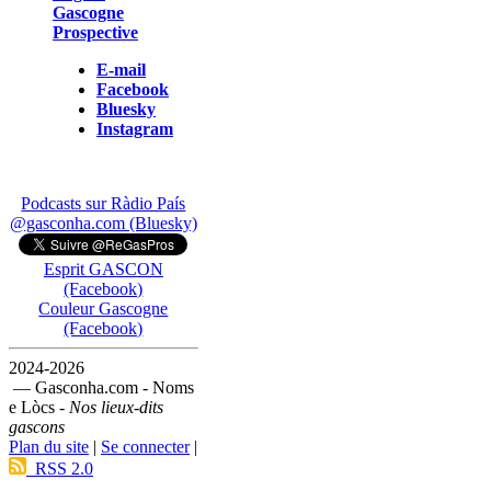
Gascogne
Prospective
E-mail
Facebook
Bluesky
Instagram
Podcasts sur Ràdio País
@gasconha.com (Bluesky)
Esprit GASCON
(Facebook)
Couleur Gascogne
(Facebook)
2024-2026
— Gasconha.com - Noms
e Lòcs -
Nos lieux-dits
gascons
Plan du site
|
Se connecter
|
RSS 2.0