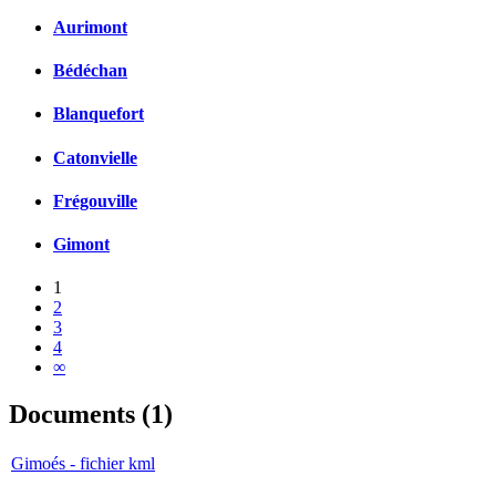
Aurimont
Bédéchan
Blanquefort
Catonvielle
Frégouville
Gimont
1
2
3
4
∞
Documents (1)
Gimoés - fichier kml