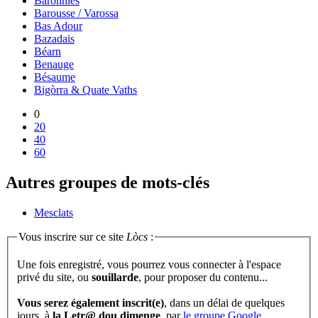
Baronnies
Barousse / Varossa
Bas Adour
Bazadais
Béarn
Benauge
Bésaume
Bigòrra & Quate Vaths
0
20
40
60
Autres groupes de mots-clés
Mesclats
Vous inscrire sur ce site
Lòcs
:
Une fois enregistré, vous pourrez vous connecter à l'espace
privé du site, ou
souillarde
, pour proposer du contenu...
Vous serez également inscrit(e)
, dans un délai de quelques
jours, à
la Letr@ dou dimenge
, par
le groupe Google