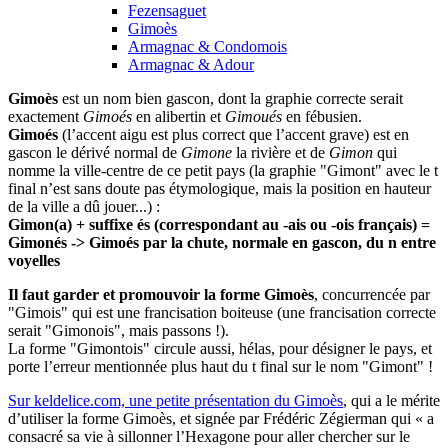
Fezensaguet
Gimoès
Armagnac & Condomois
Armagnac & Adour
Gimoès
est un nom bien gascon, dont la graphie correcte serait
exactement
Gimoés
en alibertin et
Gimoués
en fébusien.
Gimoés
(l’accent aigu est plus correct que l’accent grave) est en
gascon le dérivé normal de
Gimone
la rivière et de
Gimon
qui
nomme la ville-centre de ce petit pays (la graphie "Gimont" avec le t
final n’est sans doute pas étymologique, mais la position en hauteur
de la ville a dû jouer...) :
Gimon(a) + suffixe és (correspondant au -ais ou -ois français) =
Gimonés -> Gimoés par la chute, normale en gascon, du n entre
voyelles
Il faut garder et promouvoir la forme Gimoès
, concurrencée par
"Gimois" qui est une francisation boiteuse (une francisation correcte
serait "Gimonois", mais passons !).
La forme "Gimontois" circule aussi, hélas, pour désigner le pays, et
porte l’erreur mentionnée plus haut du t final sur le nom "Gimont" !
Sur keldelice.com, une petite présentation du Gimoès
, qui a le mérite
d’utiliser la forme Gimoès, et signée par Frédéric Zégierman qui « a
consacré sa vie à sillonner l’Hexagone pour aller chercher sur le