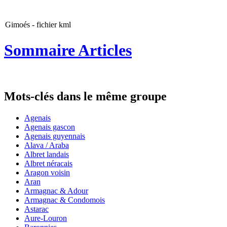
Gimoés - fichier kml
Sommaire Articles
Mots-clés dans le même groupe
Agenais
Agenais gascon
Agenais guyennais
Alava / Araba
Albret landais
Albret néracais
Aragon voisin
Aran
Armagnac & Adour
Armagnac & Condomois
Astarac
Aure-Louron