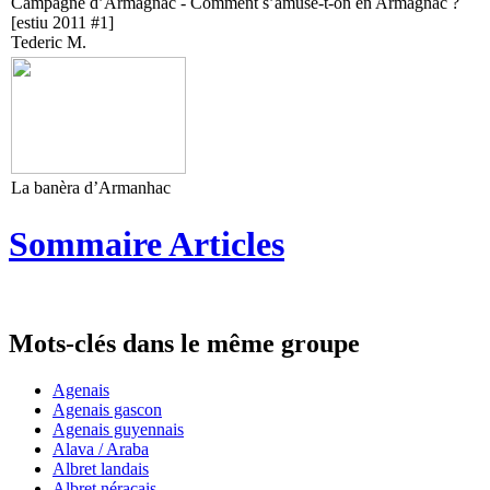
Campagne d’Armagnac - Comment s’amuse-t-on en Armagnac ?
[estiu 2011 #1]
Tederic M.
La banèra d’Armanhac
Sommaire Articles
Mots-clés dans le même groupe
Agenais
Agenais gascon
Agenais guyennais
Alava / Araba
Albret landais
Albret néracais