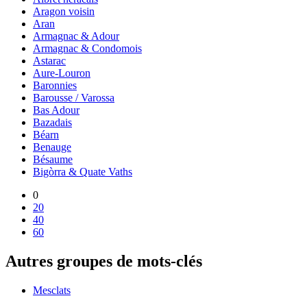
Aragon voisin
Aran
Armagnac & Adour
Armagnac & Condomois
Astarac
Aure-Louron
Baronnies
Barousse / Varossa
Bas Adour
Bazadais
Béarn
Benauge
Bésaume
Bigòrra & Quate Vaths
0
20
40
60
Autres groupes de mots-clés
Mesclats