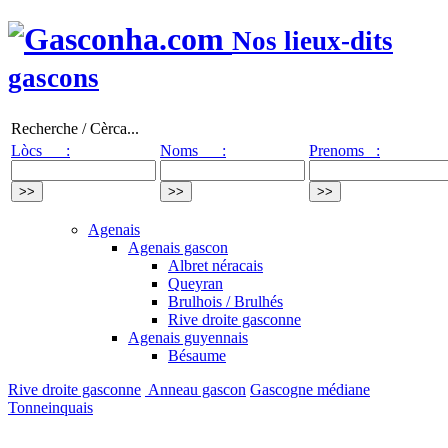
Nos lieux-dits
gascons
Recherche / Cèrca...
Lòcs :
Noms :
Prenoms :
Agenais
Agenais gascon
Albret néracais
Queyran
Brulhois / Brulhés
Rive droite gasconne
Agenais guyennais
Bésaume
Rive droite gasconne
Anneau gascon
Gascogne médiane
Tonneinquais