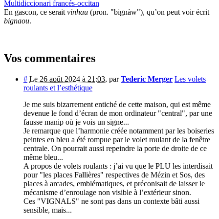
Multidiccionari francés-occitan
En gascon, ce serait
vinhau
(pron. "bignàw"), qu’on peut voir écrit
bignaou
.
Vos commentaires
#
Le 26 août 2024 à 21:03
,
par
Tederic Merger
Les volets
roulants et l’esthétique
Je me suis bizarrement entiché de cette maison, qui est même
devenue le fond d’écran de mon ordinateur "central", par une
fausse manip où je vois un signe...
Je remarque que l’harmonie créée notamment par les boiseries
peintes en bleu a été rompue par le volet roulant de la fenêtre
centrale. On pourrait aussi repeindre la porte de droite de ce
même bleu...
A propos de volets roulants : j’ai vu que le PLU les interdisait
pour "les places Fallières" respectives de Mézin et Sos, des
places à arcades, emblématiques, et préconisait de laisser le
mécanisme d’enroulage non visible à l’extérieur sinon.
Ces "VIGNALS" ne sont pas dans un contexte bâti aussi
sensible, mais...