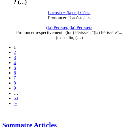
? (…)
Lacòsta + (la,era) Còsta
Prononcer "Lacòsto". <
(lo) Perissèr, (la) Perissèra
Prononcer respectivement "(lou) Périssè", "(la) Périssère"...
(masculin, (…)
1
2
3
4
5
6
7
8
9
…
53
∞
Sommaire Articles