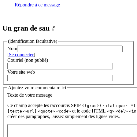
Répondre à ce message
Un gran de sau ?
(identification facultative)
Nom
[
Se connecter
]
Courriel (non publié)
Votre site web
Ajoutez votre commentaire ici
Texte de votre message
Ce champ accepte les raccourcis SPIP
{{gras}}
{italique}
-*l
et le code HTML
[texte->url]
<quote>
<code>
<q>
<del>
<in
créer des paragraphes, laissez simplement des lignes vides.