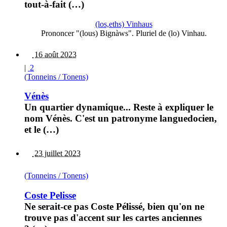
tout-à-fait (…)
(los,eths) Vinhaus
Prononcer "(lous) Bignàws". Pluriel de (lo) Vinhau.
16 août 2023
|
2
(Tonneins / Tonens)
Vénès
Un quartier dynamique... Reste à expliquer le
nom Vénès. C'est un patronyme languedocien,
et le (…)
23 juillet 2023
(Tonneins / Tonens)
Coste Pelisse
Ne serait-ce pas Coste Pélissé, bien qu'on ne
trouve pas d'accent sur les cartes anciennes