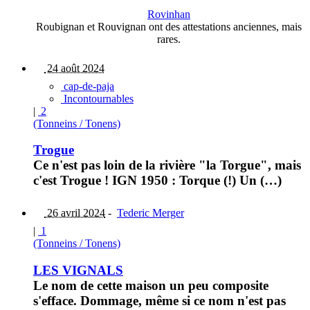
Rovinhan
Roubignan et Rouvignan ont des attestations anciennes, mais
rares.
24 août 2024
cap-de-paja
Incontournables
|
2
(Tonneins / Tonens)
Trogue
Ce n'est pas loin de la rivière "la Torgue", mais
c'est Trogue ! IGN 1950 : Torque (!) Un (…)
26 avril 2024
-
Tederic Merger
|
1
(Tonneins / Tonens)
LES VIGNALS
Le nom de cette maison un peu composite
s'efface. Dommage, même si ce nom n'est pas