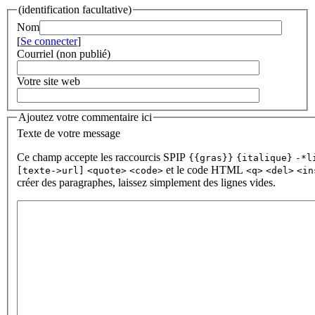
(identification facultative)
Nom
[
Se connecter
]
Courriel (non publié)
Votre site web
Ajoutez votre commentaire ici
Texte de votre message
Ce champ accepte les raccourcis SPIP
{{gras}}
{italique}
-*l
et le code HTML
[texte->url]
<quote>
<code>
<q>
<del>
<in
créer des paragraphes, laissez simplement des lignes vides.