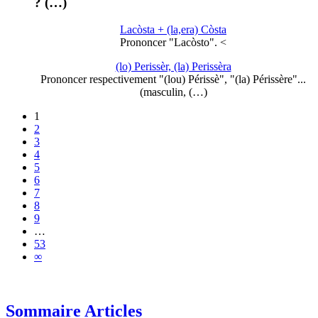
? (…)
Lacòsta + (la,era) Còsta
Prononcer "Lacòsto". <
(lo) Perissèr, (la) Perissèra
Prononcer respectivement "(lou) Périssè", "(la) Périssère"...
(masculin, (…)
1
2
3
4
5
6
7
8
9
…
53
∞
Sommaire Articles