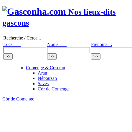
Nos lieux-dits
gascons
Recherche / Cèrca...
Lòcs :
Noms :
Prenoms :
Comenge & Coseran
Aran
Nébouzan
Savés
Còr de Comenge
Còr de Comenge