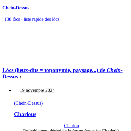
Chein-Dessus
|
138 lòcs
- liste rapide des lòcs
Lòcs (lieux-dits = toponymie, paysage...) de
Chein-
Dessus
:
19 novembre 2024
(Chein-Dessus)
Charlous
Charlon
Probablement dérivé de la forme française Charle(s).