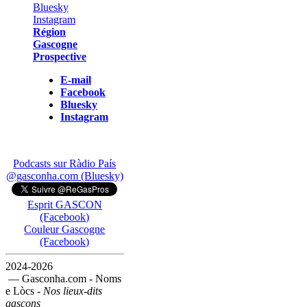
Région
Gascogne
Prospective
E-mail
Facebook
Bluesky
Instagram
Podcasts sur Ràdio País
@gasconha.com (Bluesky)
Esprit GASCON
(Facebook)
Couleur Gascogne
(Facebook)
2024-2026
— Gasconha.com - Noms
e Lòcs -
Nos lieux-dits
gascons