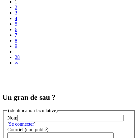
1
2
3
4
5
6
7
8
9
…
28
∞
Un gran de sau ?
(identification facultative)
Nom
[
Se connecter
]
Courriel (non publié)