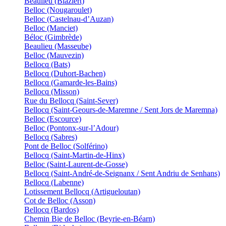
Beaulieu (Blaziert)
Belloc (Nougaroulet)
Belloc (Castelnau-d’Auzan)
Belloc (Manciet)
Béloc (Gimbrède)
Beaulieu (Masseube)
Belloc (Mauvezin)
Bellocq (Bats)
Bellocq (Duhort-Bachen)
Bellocq (Gamarde-les-Bains)
Bellocq (Misson)
Rue du Bellocq (Saint-Sever)
Bellocq (Saint-Geours-de-Maremne / Sent Jors de Maremna)
Belloc (Escource)
Belloc (Pontonx-sur-l’Adour)
Bellocq (Sabres)
Pont de Belloc (Solférino)
Bellocq (Saint-Martin-de-Hinx)
Belloc (Saint-Laurent-de-Gosse)
Bellocq (Saint-André-de-Seignanx / Sent Andriu de Senhans)
Bellocq (Labenne)
Lotissement Bellocq (Artigueloutan)
Cot de Belloc (Asson)
Bellocq (Bardos)
Chemin Bie de Belloc (Beyrie-en-Béarn)