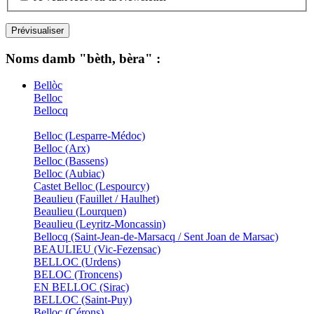
Noms damb "bèth, bèra" :
Bellòc
Belloc
Bellocq
Belloc (Lesparre-Médoc)
Belloc (Arx)
Belloc (Bassens)
Belloc (Aubiac)
Castet Belloc (Lespourcy)
Beaulieu (Fauillet / Haulhet)
Beaulieu (Lourquen)
Beaulieu (Leyritz-Moncassin)
Bellocq (Saint-Jean-de-Marsacq / Sent Joan de Marsac)
BEAULIEU (Vic-Fezensac)
BELLOC (Urdens)
BELOC (Troncens)
EN BELLOC (Sirac)
BELLOC (Saint-Puy)
Belloc (Cérons)