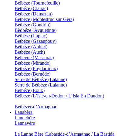
Belbèze (Tournefeuille)
Betbéze (Clairac)
Betbèze (Damazan)
Betbeze (Montestruc-sur-Gers)
Betbéze (Gondrin)
Bèdbéze (Ayguetinte)
Bètbése (Lupiac)
Betbéze (Gazaupouy)
Bètbéze (Aubiet)
Betbéze (Auch)
Bellevue (Mascaras)
Bètbéze (Mirande)
Betbéze (Puydarrieux)
Betbéze (Bernède)
Serre de Bètbéze (Lalanne)
Serre de Bètbéze (Lalanne)
Belbéze (Eoux)
Belbeze (L’Isle-en-Dodon / L’Isla En Daudon)
Betbézer-d’Armagnac
Lanabèra
Lannebère
Lannavère
La Lanne Bère (Labastide-d’Armagnac / La Bastida