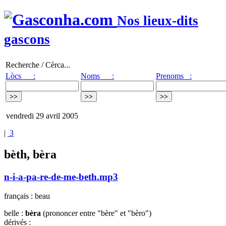
Nos lieux-dits
gascons
Recherche / Cèrca...
Lòcs :
Noms :
Prenoms :
vendredi 29 avril 2005
|
3
bèth, bèra
n-i-a-pa-re-de-me-beth.mp3
français : beau
belle :
bèra
(prononcer entre "bère" et "bèro")
dérivés :