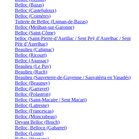
Belloc (Bazas)
Belloc (Casteljaloux)
Belloc (Coimères)
Tuilerie de Belloc (Lignan-de-Bazas)
Belloc (Meilhan-sur-Garonne)
Belloc (Saint-Côme)
belloc (Saint-Pierre-d’Aurillac / Sent Peÿ d’Aurelhac / Sent
Pèir d’Aurelhac)
Beaulieu (Calignac)
Belloc (Ricourt)
Belloc (Agassac)
Beaulieu (Le Puy)
Beaulieu (Ruch)
Beaulieu (Sauveterre-de-Guyenne / Sauvatèrra en Vasadés)
Belloc (Beaupuy)
Belloc (Garravet)
Belloc (Polastron)
Belloc (Saint-Macaire / Sent Macari)
Belloc (Latresne)
Belloc (Francescas)
Belloc (Moncrabeau)
Devant Belloc (Bruch)
Belloc, Bellocq (Gabarret)
Belloc (Losse)
Belloc (Hontanx)