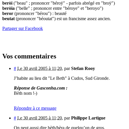
beròi
("beau" ; prononcer "béroÿ" - parfois abrégé en "broÿ")
beròia
("belle" ; prononcer entre "béroye" et "beroyo")
beror
(prononcer "bérou") : beauté
beutat
(prononcer "béoutat") est un francisme assez ancien.
Partager sur Facebook
Vos commentaires
#
Le 30 avril 2005 à 11:20
,
par
Stefan Rooy
J’habite au lieu dit "Le Beth" à Cudos, Sud Gironde.
Réponse de Gasconha.com :
Bèth nom !-)
Répondre à ce message
#
Le 30 avril 2005 à 11:20
,
par
Philippe Lartigue
On peut aussi dire bèth/bèra de quelqu’un de gros.