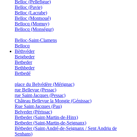
Belloc (Pellefigue)
Belloc (Pavie)
Belloc (Lacrabe)
Belloc (Montsoué)
Bellocq (Momuy)
Bellocq (Monségur)
Belloc-Saint-Clamens
Bellocq
Bèthvéder
Beigbeder
Betbeder
Bethbeder
Betbedé
place du Belvédère (Mérignac)
rue Bellevue (Pessac)
rue Saint-Jacques (Pessac)
Château Bellevue la Mongie (Génissac)
Rue Saint-Jacques (Pau)
Belveder (Périssac)
Betbeder (Saint-Martin-de-Hinx)
Betbeder (Saint-Martin-de-Seignanx)
Bètbeder (Saint-André-de-Seignanx / Sent Andriu de
Senhans)