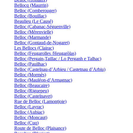
Bellocq (Maurrin)
Belloc (Comberouger)
Belloc (Bouillac)
Beaulieu (Le Causé)
Belloc (Cabanac-Séguenville)
Belloc (Mérenvielle)
Belloc (Marmande)
Belloc (Gontaud-de-Nogaret)
Les Bellocs (Clairac)
Belloc (Feugarolles /Heugaròlas)
Belloc (Pergain-Taillac / Lo Perganh e Talhac)
Belloc (Pauilhac)
Belloc (Castelnau-d’Arbieu / Castetnau d’Arbiu)
Belloc (Mormès)
Belloc (Mauléon-d’Armagnac)
Belloc (Beaucaire)
Belloc (Riguepeu)
Belloc (Castelnavet)
Rue de Belloc (Lamontjoie)
Belloc (Layrac)
Belloc (Aubiac)
Belloc (Moncaut)
Belloc (Cuq)
Route de Belloc (Plaisance)