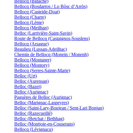
Bellocq (Bidache)
Bellocq (Bosdarros / Lo Bòsc d’Arròs)
Bellocq (Casteide-Doat)
Bellocq (Charre)
Bellocq (Lème)
Bellocq (Meilhan)
Belloc (Larrivière-Saint-Savin)
Route de Bellocq (Castaignos-Souslens)
Bellocq (Arsague)
Beaulieu (Lussan-Adeilhac)
Chemin de Bellocq (Monein / Monenh)
Bellocq (Montaner)
Bellocq (Montory)
Bellocq (Serres-Sainte-Marie)
Belloc (Urt)
Belloc (Aurensan)
Belloc (Bazet)
Belloc (Aurignac)
Paguères de Belloc (Aurignac)
Belloc (Marignac-Laspeyres)
Belloc (Saint-Lary-Boujean / Sent-Lari Bonjan)
Belloc (Razecueillé)
Belloc (Betchat / Bethhag)
Belloc (Montjoie-en-Couserans)
Bellocq (Lévignacq)