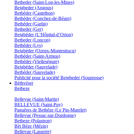
Betbeder (Saint-Lon-les-Mines)
Beigbeder (Angous)
Betbéder (Castetbon)
Betbéder (Conchez-de-Béarn)
Betbéder (Garlin)
Betbeder (Ger)
Beigbéder (L’Hôpital-d’Orion)
Betbeder (Lonçon)
Betbéder (Lys)
Beigbéder (Ozenx-Montestrucq)
Betbéder (Saint-Armou)
Betbéder (Vielleségure)
Beigbéder (Sauvelade)
Betbéder (Sauvelade)
Publicité pour la société Beigbeder (Souprosse)
Bèthvéser
Betbeze
Bellevue (Saint-Martin)
BELLEVUE (Saint-Puy)
Paguères de Betbèze (Le Pin-Murelet)
Bellevue (Pessac-sur-Dordogne)
Betbeze (Polastron)
Bèt Béze (Mézin)
Bellevue (Lasserre)