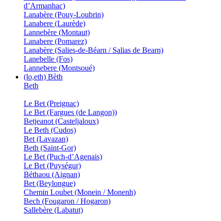
d’Armanhac)
Lanabère (Pouy-Loubrin)
Lanabere (Laurède)
Lannebère (Montaut)
Lanabere (Pomarez)
Lanabère (Salies-de-Béarn / Salias de Bearn)
Lanebelle (Fos)
Lannebere (Montsoué)
(lo,eth) Bèth
Beth
Le Bet (Preignac)
Le Bet (Fargues (de Langon))
Betjeanot (Casteljaloux)
Le Beth (Cudos)
Bet (Lavazan)
Beth (Saint-Gor)
Le Bet (Puch-d’Agenais)
Le Bet (Puységur)
Béthaou (Aignan)
Bet (Beylongue)
Chemin Loubet (Monein / Monenh)
Bech (Fougaron / Hogaron)
Sallebère (Labatut)