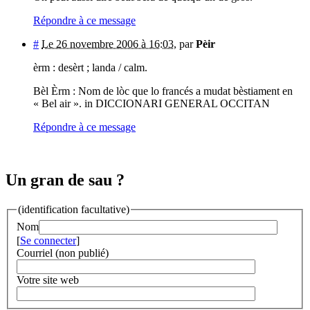
Répondre à ce message
#
Le 26 novembre 2006 à 16:03
,
par
Pèir
èrm : desèrt ; landa / calm.
Bèl Èrm : Nom de lòc que lo francés a mudat bèstiament en
« Bel air ». in DICCIONARI GENERAL OCCITAN
Répondre à ce message
Un gran de sau ?
(identification facultative)
Nom
[
Se connecter
]
Courriel (non publié)
Votre site web